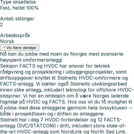
Type ansettelse
Fast, heltid 100%
Antall stillinger
2
Arbeidsspråk
Norsk
Vis flere detaljer
Nå kan du jobbe med noen av Norges mest avanserte
høyspent omformeranlegg!
Seksjon FACTS og HVDC har ansvar for teknisk
rådgivning og prosjektering i utbyggingsprosjekter, samt
driftsoppgaver knyttet til Statnetts HVDC-omformere og
FACTS-anlegg. Vi støtter også Statnetts utviklingsarbeid
innen slike anlegg, inkludert teknologi for offshore HVDC-
stasjoner. Vi har en ambisjon om å være Norges ledende
fagmiljø på HVDC og FACTS. Hos oss vil du få mulighet til
å jobbe med disse anleggene gjennom hele livssyklusen --
både i prosjektfasen og i driften av anleggene.
Statnett har i dag 7 HVDC-forbindelser og 12 FACTS-
anlegg (SVC/STATCOM) i drift, inkludert store state-of-
the-art HVDC-anlegg som NordLink og North Sea Link.