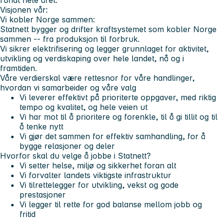
rundt hele året.
Visjonen vår:
Vi kobler Norge sammen:
Statnett bygger og drifter kraftsystemet som kobler Norge
sammen -- fra produksjon til forbruk.
Vi sikrer elektrifisering og legger grunnlaget for aktivitet,
utvikling og verdiskaping over hele landet, nå og i
framtiden.
Våre verdier
skal være rettesnor for våre handlinger,
hvordan vi samarbeider og våre valg
Vi leverer
effektivt på prioriterte oppgaver, med riktig
tempo og kvalitet, og hele veien ut
Vi har mot
til å prioritere og forenkle, til å gi tillit og til
å tenke nytt
Vi gjør det sammen
for effektiv samhandling, for å
bygge relasjoner og deler
Hvorfor skal du velge å jobbe i Statnett?
Vi setter helse, miljø og sikkerhet foran alt
Vi forvalter landets viktigste infrastruktur
Vi tilrettelegger for utvikling, vekst og gode
prestasjoner
Vi legger til rette for god balanse mellom jobb og
fritid