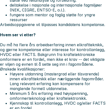
støtte ved feilanalyse og forbedring.
deltakelse i nasjonale og internasjonale fagmiljøer
(NEK, CIGRE, ENTSO-E, o.l.).
fungere som mentor og faglig støtte for yngre
ressurser
Arbeidsoppgavene vil tilpasses kandidatens kompetanse.
Hvem ser vi etter?
Du må ha flere års arbeidserfaring innen elkraftteknikk,
og gjerne kompetanse eller interesse for kontrollanlegg,
HVDC eller FACTS. Bakgrunn fra kraftelektroniske
omformere er en fordel, men ikke et krav -- det viktigste
er viljen og evnen til å sette seg inn i fagområdene.
Ønskede kvalifikasjoner:
Høyere utdanning (mastergrad eller tilsvarende)
innen elkraftteknikk eller nærliggende fagområder.
Lang relevant erfaring kan kompensere for
manglende formell utdannelse.
Minimum 5 års erfaring med høyspenning,
omformerteknologi eller kraftelektronikk.
Kjennskap til kontrollanlegg, HVDC og/eller FACTS
er en fordel.