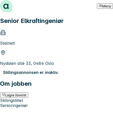
Hopp til innhold
Meny
Senior Elkraftingeniør
Statnett
Nydalen allé 33, 0484 Oslo
Stillingsannonsen er inaktiv.
Om jobben
Lagre favoritt
Stillingstittel
Senioringeniør