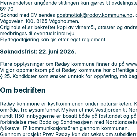
Henvendelser angående stillingen kan gjøres til avdelingsle
89 70
Søknad med CV sendes
postmottak@rodoy.kommune.no
,
Vågaveien 100, 8185 Vågaholmen.
Originale eller bekreftet kopi av vitnemål, attester og and
medbringes til eventuelt intervju.
Flyttegodtgjøring kan gis etter eget reglement.
Søknadsfrist: 22. juni 2026.
Flere opplysninger om Rødøy kommune finner du på
www
Vi gjør oppmerksom på at Rødøy kommune har offentlige søk
§ 25. Kandidater som ønsker unntak for oppføring, må beg
Om bedriften
Rødøy kommune er kystkommunen under polarsirkelen. K
område, fra øysamfunnet Myken ut mot Vestfjorden til Nor
rundt 1150 innbyggerne er bosatt både på fastlandet og på 
forbindelse med Bodø og Sandnessjøen med Nordlandseksp
fylkesvei 17 kommunikasjonsåren gjennom kommunen.
Gjennom
prosjekt Prøv Rødøy
kan det søkes om subsidiert 