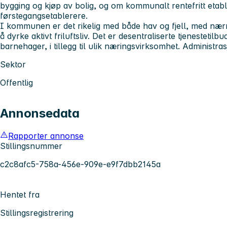
bygging og kjøp av bolig, og om kommunalt rentefritt etabl
førstegangsetablerere.
I kommunen er det rikelig med både hav og fjell, med næ
å dyrke aktivt friluftsliv. Det er desentraliserte tjenestetil
barnehager, i tillegg til ulik næringsvirksomhet. Administr
Sektor
Offentlig
Annonsedata
Rapporter annonse
Stillingsnummer
c2c8afc5-758a-456e-909e-e9f7dbb2145a
Hentet fra
Stillingsregistrering