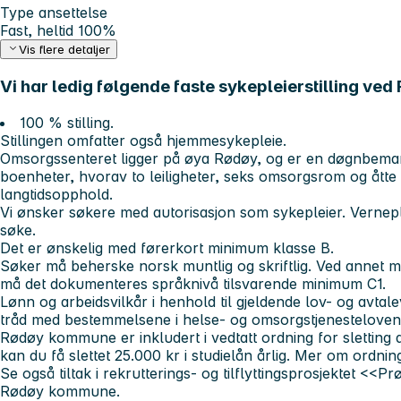
Type ansettelse
Fast, heltid 100%
Vis flere detaljer
Vi har ledig følgende faste sykepleierstilling v
100 % stilling.
Stillingen omfatter også hjemmesykepleie.
Omsorgssenteret ligger på øya Rødøy, og er en døgnbemann
boenheter, hvorav to leiligheter, seks omsorgsrom og åtte
langtidsopphold.
Vi ønsker søkere med autorisasjon som sykepleier. Vernep
søke.
Det er ønskelig med førerkort minimum klasse B.
Søker må beherske norsk muntlig og skriftlig. Ved annet 
må det dokumenteres språknivå tilsvarende minimum C1.
Lønn og arbeidsvilkår i henhold til gjeldende lov- og avtaleve
tråd med bestemmelsene i helse- og omsorgstjenesteloven
Rødøy kommune er inkludert i vedtatt ordning for sletting 
kan du få slettet 25.000 kr i studielån årlig. Mer om ordni
Se også tiltak i rekrutterings- og tilflyttingsprosjektet
<<Pr
Rødøy kommune.