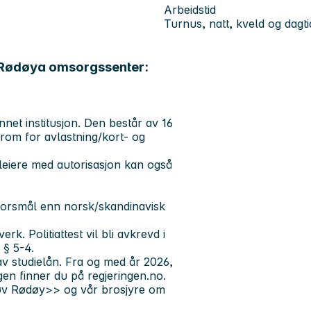
Arbeidstid
Turnus, natt, kveld og dagti
ed Rødøya omsorgssenter:
et institusjon. Den består av 16
 rom for avlastning/kort- og
leiere med autorisasjon kan også
morsmål enn norsk/skandinavisk
rk. Politiattest vil bli avkrevd i
 § 5-4.
av studielån. Fra og med år 2026,
ngen finner du på
regjeringen.no
.
øv Rødøy>>
og vår
brosjyre
om