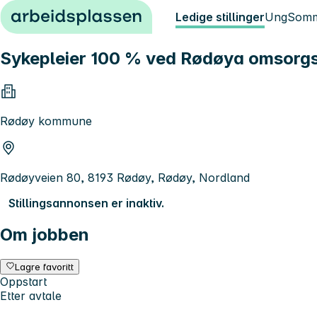
Hopp til innhold
Ledige stillinger
Ung
Somm
Sykepleier 100 % ved Rødøya omsorg
Rødøy kommune
Rødøyveien 80, 8193 Rødøy, Rødøy, Nordland
Stillingsannonsen er inaktiv.
Om jobben
Lagre favoritt
Oppstart
Etter avtale