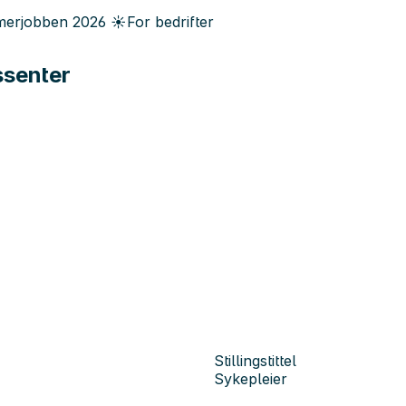
erjobben
2026
☀️
For bedrifter
ssenter
Stillingstittel
Sykepleier