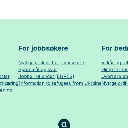
For jobbsøkere
For bedr
Nyttige artikler for jobbsøkere
Vilkår og ret
Spørsmål og svar
Hjelp til inn
sler
Jobbe i utlandet (EURES)
Overføre a
erklæring
Information to refugees from Ukraine
Nyttige artik
sen.no