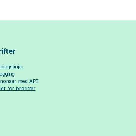
ifter
ningslinjer
logging
nnonser med API
ler for bedrifter