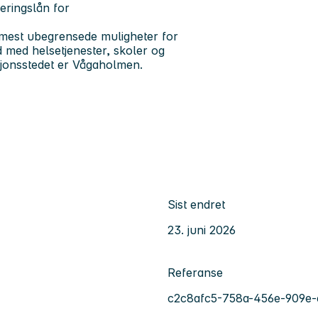
eringslån for
rmest ubegrensede muligheter for
bud med helsetjenester, skoler og
asjonsstedet er Vågaholmen.
Sist endret
23. juni 2026
Referanse
c2c8afc5-758a-456e-909e-