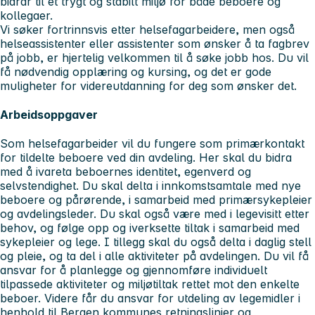
bidrar til et trygt og stabilt miljø for både beboere og
kollegaer.
Vi søker fortrinnsvis etter helsefagarbeidere, men også
helseassistenter eller assistenter som ønsker å ta fagbrev
på jobb, er hjertelig velkommen til å søke jobb hos. Du vil
få nødvendig opplæring og kursing, og det er gode
muligheter for videreutdanning for deg som ønsker det.
Arbeidsoppgaver
Som helsefagarbeider vil du fungere som primærkontakt
for tildelte beboere ved din avdeling. Her skal du bidra
med å ivareta beboernes identitet, egenverd og
selvstendighet. Du skal delta i innkomstsamtale med nye
beboere og pårørende, i samarbeid med primærsykepleier
og avdelingsleder. Du skal også være med i legevisitt etter
behov, og følge opp og iverksette tiltak i samarbeid med
sykepleier og lege. I tillegg skal du også delta i daglig stell
og pleie, og ta del i alle aktiviteter på avdelingen. Du vil få
ansvar for å planlegge og gjennomføre individuelt
tilpassede aktiviteter og miljøtiltak rettet mot den enkelte
beboer. Videre får du ansvar for utdeling av legemidler i
henhold til Bergen kommunes retningslinjer og