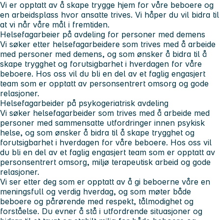
Vi er opptatt av å skape trygge hjem for våre beboere og
en arbeidsplass hvor ansatte trives. Vi håper du vil bidra til
at vi når våre mål i fremtiden.
Helsefagarbeier på avdeling for personer med demens
Vi søker etter helsefagarbeidere som trives med å arbeide
med personer med demens, og som ønsker å bidra til å
skape trygghet og forutsigbarhet i hverdagen for våre
beboere. Hos oss vil du bli en del av et faglig engasjert
team som er opptatt av personsentrert omsorg og gode
relasjoner.
Helsefagarbeider på psykogeriatrisk avdeling
Vi søker helsefagarbeider som trives med å arbeide med
personer med sammensatte utfordringer innen psykisk
helse, og som ønsker å bidra til å skape trygghet og
forutsigbarhet i hverdagen for våre beboere. Hos oss vil
du bli en del av et faglig engasjert team som er opptatt av
personsentrert omsorg, miljø terapeutisk arbeid og gode
relasjoner.
Vi ser etter deg som er opptatt av å gi beboerne våre en
meningsfull og verdig hverdag, og som møter både
beboere og pårørende med respekt, tålmodighet og
forståelse. Du evner å stå i utfordrende situasjoner og