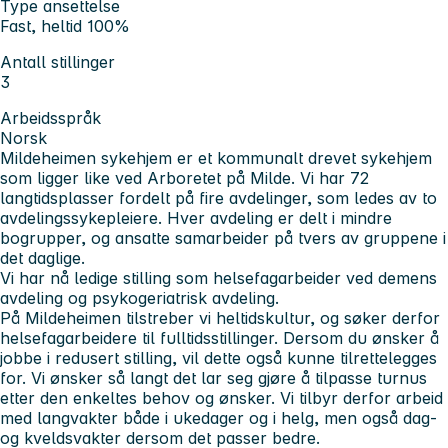
Type ansettelse
Fast, heltid 100%
Antall stillinger
3
Arbeidsspråk
Norsk
Mildeheimen sykehjem er et kommunalt drevet sykehjem
som ligger like ved Arboretet på Milde. Vi har 72
langtidsplasser fordelt på fire avdelinger, som ledes av to
avdelingssykepleiere. Hver avdeling er delt i mindre
bogrupper, og ansatte samarbeider på tvers av gruppene i
det daglige.
Vi har nå ledige stilling som helsefagarbeider ved demens
avdeling og psykogeriatrisk avdeling.
På Mildeheimen tilstreber vi heltidskultur, og søker derfor
helsefagarbeidere til fulltidsstillinger. Dersom du ønsker å
jobbe i redusert stilling, vil dette også kunne tilrettelegges
for. Vi ønsker så langt det lar seg gjøre å tilpasse turnus
etter den enkeltes behov og ønsker. Vi tilbyr derfor arbeid
med langvakter både i ukedager og i helg, men også dag-
og kveldsvakter dersom det passer bedre.