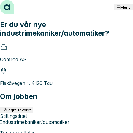
Hopp til innhold
Meny
Er du vår nye
industrimekaniker/automatiker?
Comrod AS
Fiskåvegen 1, 4120 Tau
Om jobben
Lagre favoritt
Stillingstittel
Industrimekaniker/automatiker
Type ansettelse