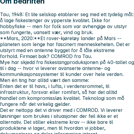
Om bedriften
Tau, 1948:
Et lite selskap etablerer seg med ett tydelig mål:
å lage fiskestenger av ypperste kvalitet. Ikke for
hobbyfiske -- men for folk som var avhengige av utstyr
som fungerte, uansett vær, vind og bruk.
**Mars, 2020:**Et rover-kjøretøy lander på Mars --
planeten som lenge har fascinert menneskeheten. Det er
utstyrt med en antenne bygget for å tåle ekstreme
forhold. Firmaet bak? COMROD fra Tau.
Mye har skjedd fra fiskestangproduksjonen på 40-tallet og
til i dag -- hvor vi leverer avanserte antenne- og
kommunikasjonssystemer til kunder over hele verden.
Men én ting har alltid vært den samme:
Enten det er til havs, i lufta, i verdensrommet, til
infrastruktur, forsvar eller romfart, så har det alltid
handlet om kompromissløs kvalitet. Teknologi som må
fungere når det virkelig gjelder.
Det er nettopp det vi driver med i COMROD. Vi leverer
løsninger som brukes i situasjoner der feil ikke er et
alternativ. Det stiller ekstreme krav -- ikke bare til
produktene vi lager, men til hvordan vi jobber,
dokumenterer og deler informasjon internt.