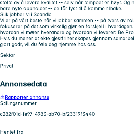
stolte av å levere kvalitet -- selv når tempoet er høyt. Og n
bare nyte oppholdet -- de får lyst til å komme tilbake.
Slik jobber vi i Scandic
Vi er på vårt beste når vi jobber sammen -- på tvers av rol
fokuserer på det som virkelig gjør en forskjell i hverdagen.
hvordan vi møter hverandre og hvordan vi leverer: Be Pro
Hvis du mener at ekte gjestfrihet skapes gjennom samarbeid
gjort godt, vil du føle deg hjemme hos oss.
Sektor
Privat
Annonsedata
Rapporter annonse
Stillingsnummer
c282f01d-fe97-4983-ab70-bf23319f3440
Hentet fra