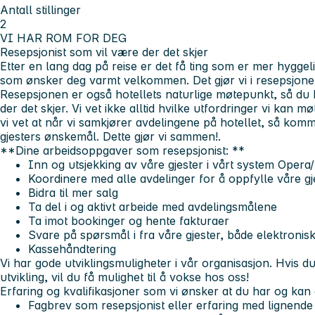
Antall stillinger
2
VI HAR ROM FOR DEG
Resepsjonist som vil være der det skjer
Etter en lang dag på reise er det få ting som er mer hyggel
som ønsker deg varmt velkommen. Det gjør vi i resepsjone
Resepsjonen er også hotellets naturlige møtepunkt, så du 
der det skjer. Vi vet ikke alltid hvilke utfordringer vi kan
vi vet at når vi samkjører avdelingene på hotellet, så komm
gjesters ønskemål. Dette gjør vi sammen!.
**Dine arbeidsoppgaver som resepsjonist: **
Inn og utsjekking av våre gjester i vårt system Opera
Koordinere med alle avdelinger for å oppfylle våre g
Bidra til mer salg
Ta del i og aktivt arbeide med avdelingsmålene
Ta imot bookinger og hente fakturaer
Svare på spørsmål i fra våre gjester, både elektroni
Kassehåndtering
Vi har gode utviklingsmuligheter i vår organisasjon
. Hvis d
utvikling, vil du få mulighet til å vokse hos oss!
Erfaring og kvalifikasjoner som vi ønsker at du har og kan
Fagbrev som resepsjonist eller erfaring med lignende