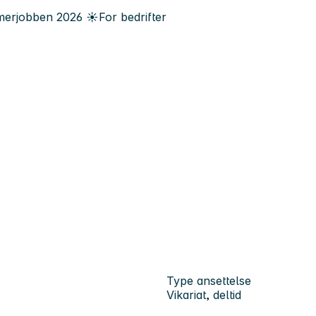
erjobben
2026
☀️
For bedrifter
Type ansettelse
Vikariat, deltid