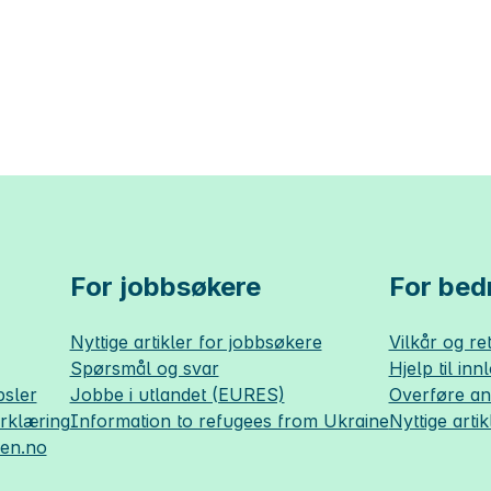
For jobbsøkere
For bedr
Nyttige artikler for jobbsøkere
Vilkår og ret
Spørsmål og svar
Hjelp til inn
sler
Jobbe i utlandet (EURES)
Overføre a
erklæring
Information to refugees from Ukraine
Nyttige artik
sen.no