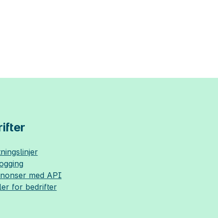
ifter
ningslinjer
logging
nnonser med API
ler for bedrifter