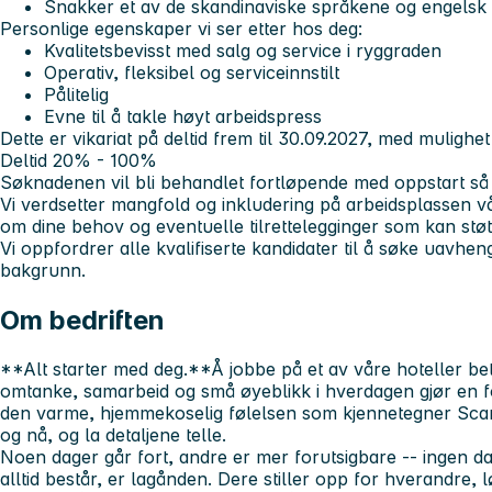
Snakker et av de skandinaviske språkene og engelsk 
Personlige egenskaper vi ser etter hos deg:
Kvalitetsbevisst med salg og service i ryggraden
Operativ, fleksibel og serviceinnstilt
Pålitelig
Evne til å takle høyt arbeidspress
Dette er vikariat på deltid frem til 30.09.2027, med mulighet
Deltid 20% - 100%
Søknadenen vil bli behandlet fortløpende med oppstart så
Vi verdsetter mangfold og inkludering på arbeidsplassen vå
om dine behov og eventuelle tilrettelegginger som kan støtt
Vi oppfordrer alle kvalifiserte kandidater til å søke uavhen
bakgrunn.
Om bedriften
**Alt starter med deg.**Å jobbe på et av våre hoteller be
omtanke, samarbeid og små øyeblikk i hverdagen gjør en f
den varme, hjemmekoselig følelsen som kjennetegner Scand
og nå, og la detaljene telle.
Noen dager går fort, andre er mer forutsigbare -- ingen da
alltid består, er lagånden. Dere stiller opp for hverandre, 