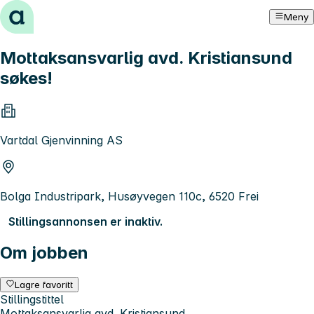
Hopp til innhold
Meny
Mottaksansvarlig avd. Kristiansund
søkes!
Vartdal Gjenvinning AS
Bolga Industripark, Husøyvegen 110c, 6520 Frei
Stillingsannonsen er inaktiv.
Om jobben
Lagre favoritt
Stillingstittel
Mottaksansvarlig avd. Kristiansund