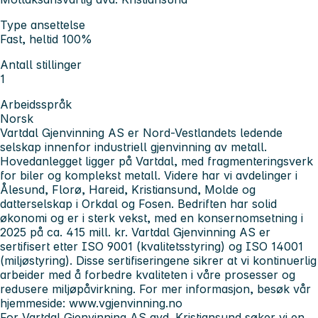
Type ansettelse
Fast, heltid 100%
Antall stillinger
1
Arbeidsspråk
Norsk
Vartdal Gjenvinning AS er Nord-Vestlandets ledende
selskap innenfor industriell gjenvinning av metall.
Hovedanlegget ligger på Vartdal, med fragmenteringsverk
for biler og komplekst metall. Videre har vi avdelinger i
Ålesund, Florø, Hareid, Kristiansund, Molde og
datterselskap i Orkdal og Fosen. Bedriften har solid
økonomi og er i sterk vekst, med en konsernomsetning i
2025 på ca. 415 mill. kr.
Vartdal Gjenvinning AS er
sertifisert etter ISO 9001 (kvalitetsstyring) og ISO 14001
(miljøstyring). Disse sertifiseringene sikrer at vi kontinuerlig
arbeider med å forbedre kvaliteten i våre prosesser og
redusere miljøpåvirkning. For mer informasjon, besøk vår
hjemmeside: www.vgjenvinning.no
For Vartdal Gjenvinning AS avd. Kristiansund søker vi en