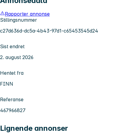
Annonsedata
Rapporter annonse
Stillingsnummer
c27d636d-dc5a-4b43-97d1-c65453545d24
Sist endret
2. august 2026
Hentet fra
FINN
Referanse
467966827
Lignende annonser