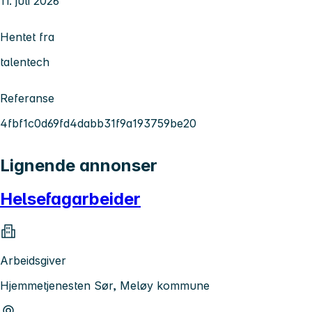
11. juli 2026
Hentet fra
talentech
Referanse
4fbf1c0d69fd4dabb31f9a193759be20
Lignende annonser
Helsefagarbeider
Arbeidsgiver
Hjemmetjenesten Sør, Meløy kommune