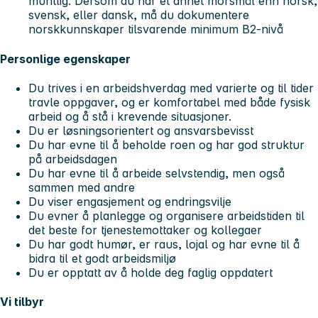
muntlig. Dersom du har et annet morsmål enn norsk,
svensk, eller dansk, må du dokumentere
norskkunnskaper tilsvarende minimum B2-nivå
Personlige egenskaper
Du trives i en arbeidshverdag med varierte og til tider
travle oppgaver, og er komfortabel med både fysisk
arbeid og å stå i krevende situasjoner.
Du er løsningsorientert og ansvarsbevisst
Du har evne til å beholde roen og har god struktur
på arbeidsdagen
Du har evne til å arbeide selvstendig, men også
sammen med andre
Du viser engasjement og endringsvilje
Du evner å planlegge og organisere arbeidstiden til
det beste for tjenestemottaker og kollegaer
Du har godt humør, er raus, lojal og har evne til å
bidra til et godt arbeidsmiljø
Du er opptatt av å holde deg faglig oppdatert
Vi tilbyr