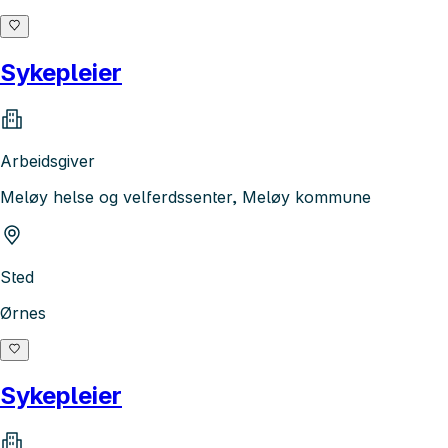
Sykepleier
Arbeidsgiver
Meløy helse og velferdssenter, Meløy kommune
Sted
Ørnes
Sykepleier