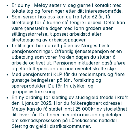
Er du ny i Meløy setter vi deg gjerne i kontakt med
lokale lag og foreninger etter ditt interesseområde.
Som senior hos oss kan du fra fylte 62 år, få
tilrettelagt for å kunne stå lengre i arbeid. Dette kan
være tjenestefrie dager med lønn gradert etter
stillingsstørrelse, tilpasset arbeidstid eller
tilrettelegging av arbeidsoppgaver
I stillingen har du rett på en av Norges beste
pensjonsordninger. Offentlig tjenestepensjon er en
utbetaling som varer fra den dagen du slutter å
arbeide og livet ut. Pensjonen inkluderer også uføre-
og etterlattepensjon om noe uventet skulle skje.
Med pensjonsrett i KLP får du medlemspris og flere
gunstige betingelser på lån, forsikring og
spareprodukter. Du får fri ulykke- og
gruppelivsforsikring.
En ny ordning for sletting av studiegjeld tredde i kraft
den 1. januar 2025. Har du folkeregistrert adresse i
Meløy kan du få slettet inntil 25 000kr av studielånet
ditt hvert år. Du finner mer informasjon og detaljer
om søknadsprosessen på Lånekassens nettsider:
Sletting av gjeld i distriktskommuner.