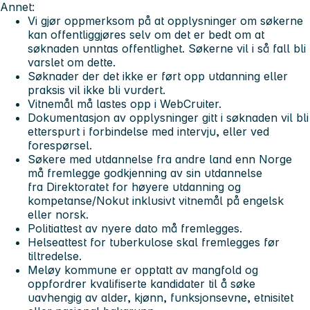
Annet:
Vi gjør oppmerksom på at opplysninger om søkerne
kan offentliggjøres selv om det er bedt om at
søknaden unntas offentlighet. Søkerne vil i så fall bli
varslet om dette.
Søknader der det ikke er ført opp utdanning eller
praksis vil ikke bli vurdert.
Vitnemål må lastes opp i WebCruiter.
Dokumentasjon av opplysninger gitt i søknaden vil bli
etterspurt i forbindelse med intervju, eller ved
forespørsel.
Søkere med utdannelse fra andre land enn Norge
må fremlegge godkjenning av sin utdannelse
fra Direktoratet for høyere utdanning og
kompetanse/Nokut inklusivt vitnemål på engelsk
eller norsk.
Politiattest av nyere dato må fremlegges.
Helseattest for tuberkulose skal fremlegges før
tiltredelse.
Meløy kommune er opptatt av mangfold og
oppfordrer kvalifiserte kandidater til å søke
uavhengig av alder, kjønn, funksjonsevne, etnisitet