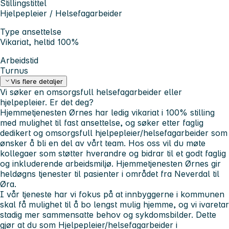
Stillingstittel
Hjelpepleier / Helsefagarbeider
Type ansettelse
Vikariat, heltid 100%
Arbeidstid
Turnus
Vis flere detaljer
Vi søker en omsorgsfull helsefagarbeider eller
hjelpepleier. Er det deg?
Hjemmetjenesten Ørnes har ledig vikariat i 100% stilling
med mulighet til fast ansettelse, og søker etter faglig
dedikert og omsorgsfull hjelpepleier/helsefagarbeider som
ønsker å bli en del av vårt team. Hos oss vil du møte
kollegaer som støtter hverandre og bidrar til et godt faglig
og inkluderende arbeidsmiljø. Hjemmetjenesten Ørnes gir
heldøgns tjenester til pasienter i området fra Neverdal til
Øra.
I vår tjeneste har vi fokus på at innbyggerne i kommunen
skal få mulighet til å bo lengst mulig hjemme, og vi ivaretar
stadig mer sammensatte behov og sykdomsbilder. Dette
gjør at du som Hjelpepleier/helsefagarbeider i