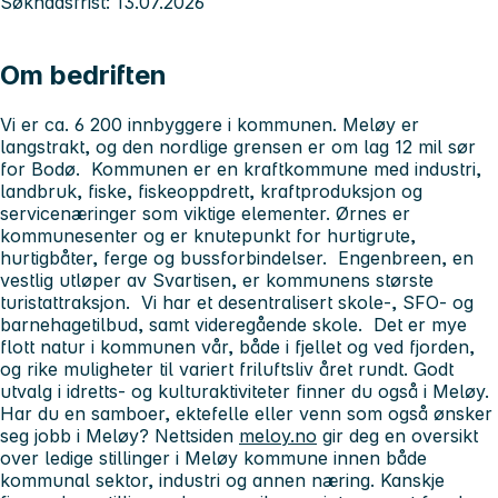
Søknadsfrist: 13.07.2026
Om bedriften
Vi er ca. 6 200 innbyggere i kommunen. Meløy er
langstrakt, og den nordlige grensen er om lag 12 mil sør
for Bodø. Kommunen er en kraftkommune med industri,
landbruk, fiske, fiskeoppdrett, kraftproduksjon og
servicenæringer som viktige elementer. Ørnes er
kommunesenter og er knutepunkt for hurtigrute,
hurtigbåter, ferge og bussforbindelser. Engenbreen, en
vestlig utløper av Svartisen, er kommunens største
turistattraksjon. Vi har et desentralisert skole-, SFO- og
barnehagetilbud, samt videregående skole. Det er mye
flott natur i kommunen vår, både i fjellet og ved fjorden,
og rike muligheter til variert friluftsliv året rundt. Godt
utvalg i idretts- og kulturaktiviteter finner du også i Meløy.
Har du en samboer, ektefelle eller venn som også ønsker
seg jobb i Meløy? Nettsiden
meloy.no
gir deg en oversikt
over ledige stillinger i Meløy kommune innen både
kommunal sektor, industri og annen næring. Kanskje