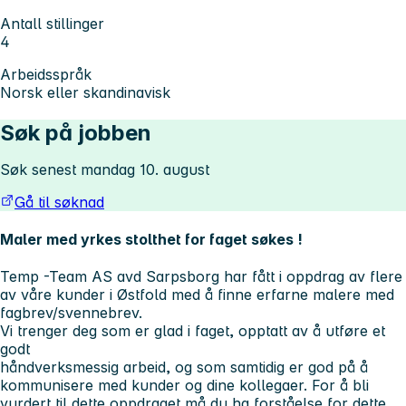
Antall stillinger
4
Arbeidsspråk
Norsk eller skandinavisk
Søk på jobben
Søk senest mandag 10. august
Gå til søknad
Maler med yrkes stolthet for faget søkes !
Temp -Team AS avd Sarpsborg har fått i oppdrag av flere
av våre kunder i
Østfold
med å finne erfarne malere med
fagbrev/svennebrev.
Vi trenger deg som er glad i faget, opptatt av å utføre et
godt
håndverksmessig arbeid, og som samtidig er god på å
kommunisere med kunder og dine kollegaer. For å bli
vurdert til dette oppdraget må du ha forståelse for dette