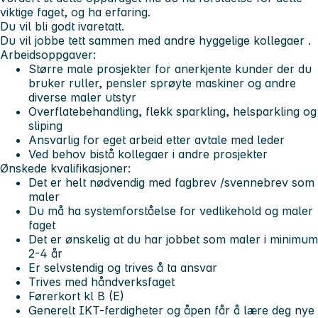
viktige faget, og ha erfaring.
Du vil bli godt ivaretatt.
Du vil jobbe tett sammen med andre hyggelige kollegaer .
Arbeidsoppgaver:
Større male prosjekter for anerkjente kunder der du
bruker ruller, pensler sprøyte maskiner og andre
diverse maler utstyr
Overflatebehandling, flekk sparkling, helsparkling og
sliping
Ansvarlig for eget arbeid etter avtale med leder
Ved behov bistå kollegaer i andre prosjekter
Ønskede kvalifikasjoner:
Det er helt nødvendig med fagbrev /svennebrev som
maler
Du må ha systemforståelse for vedlikehold og maler
faget
Det er ønskelig at du har jobbet som maler i minimum
2-4 år
Er selvstendig og trives å ta ansvar
Trives med håndverksfaget
Førerkort kl B (E)
Generelt IKT-ferdigheter og åpen får å lære deg nye