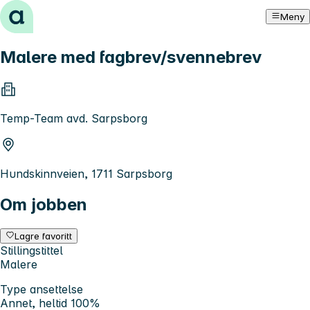
Hopp til innhold
Meny
Malere med fagbrev/svennebrev
Temp-Team avd. Sarpsborg
Hundskinnveien, 1711 Sarpsborg
Om jobben
Lagre favoritt
Stillingstittel
Malere
Type ansettelse
Annet, heltid 100%