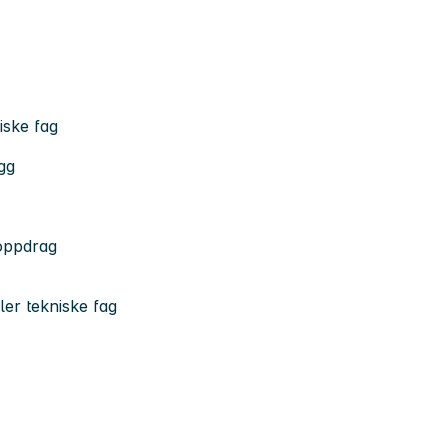
iske fag
gg
eoppdrag
ler tekniske fag