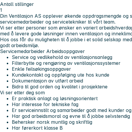
Antall stillinger
1
Din Ventilasjon AS opplever økende oppdragsmengde og sø
servicemedarbeider og servicetekniker til vårt team.
Vi ser etter personer som ønsker en variert arbeidshverdag
med å levere gode løsninger innen ventilasjon og inneklima
Hos oss får du muligheten til å jobbe i et solid selskap med
godt arbeidsmiljø.
Servicemedarbeider
Arbeidsoppgaver
Service og vedlikehold av ventilasjonsanlegg
Filterbytte og rengjøring av ventilasjonssystemer
Enkle feilsøkingsoppgaver
Kundekontakt og oppfølging ute hos kunde
Dokumentasjon av utført arbeid
Bidra til god orden og kvalitet i prosjektene
Vi ser etter deg som
Er praktisk anlagt og løsningsorientert
Har interesse for tekniske fag
Er serviceinnstilt og samarbeider godt med kunder og
Har god arbeidsmoral og evne til å jobbe selvstendig
Behersker norsk muntlig og skriftlig
Har førerkort klasse B