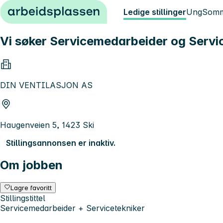
Hopp til innhold
Ledige stillinger
Ung
Somm
Vi søker Servicemedarbeider og Servi
DIN VENTILASJON AS
Haugenveien 5, 1423 Ski
Stillingsannonsen er inaktiv.
Om jobben
Lagre favoritt
Stillingstittel
Servicemedarbeider + Servicetekniker