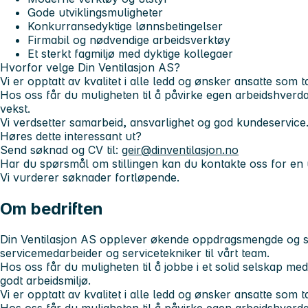
Gode utviklingsmuligheter
Konkurransedyktige lønnsbetingelser
Firmabil og nødvendige arbeidsverktøy
Et sterkt fagmiljø med dyktige kollegaer
Hvorfor velge Din Ventilasjon AS?
Vi er opptatt av kvalitet i alle ledd og ønsker ansatte som tar
Hos oss får du muligheten til å påvirke egen arbeidshverdag
vekst.
Vi verdsetter samarbeid, ansvarlighet og god kundeservice
Høres dette interessant ut?
Send søknad og CV til:
geir@dinventilasjon.no
Har du spørsmål om stillingen kan du kontakte oss for en 
Vi vurderer søknader fortløpende.
Om bedriften
Din Ventilasjon AS opplever økende oppdragsmengde og sø
servicemedarbeider og servicetekniker til vårt team.
Hos oss får du muligheten til å jobbe i et solid selskap med
godt arbeidsmiljø.
Vi er opptatt av kvalitet i alle ledd og ønsker ansatte som tar
Hos oss får du muligheten til å påvirke egen arbeidshverdag