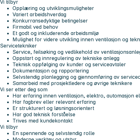
Vi tilbyr
Opplæring og utviklingsmuligheter
Variert arbeidshverdag
Konkurransedyktige betingelser
Firmabil ved behov
Et godt og inkluderende arbeidsmiljø
Mulighet for videre utvikling innen ventilasjon og tekn
Servicetekniker
Service, feilsøking og vedlikehold av ventilasjonsanle
Oppstart og innregulering av tekniske anlegg
Teknisk oppfølging av kunder og serviceavtaler
Dokumentasjon og rapportering
Selvstendig planlegging og gjennomføring av servic
Samarbeid med prosjektledere og øvrige teknikere
Vi ser etter deg som
Har erfaring innen ventilasjon, elektro, automasjon el
Har fagbrev eller relevant erfaring
Er strukturert og løsningsorientert
Har god teknisk forståelse
Trives med kundekontakt
Vi tilbyr
En spennende og selvstendig rolle
Moderne verktøy og utstyr