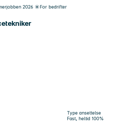
erjobben
2026
☀️
For bedrifter
cetekniker
Type ansettelse
Fast, heltid 100%