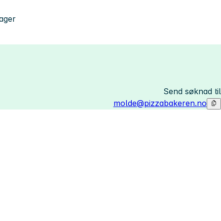
dager
Send søknad til
molde@pizzabakeren.no