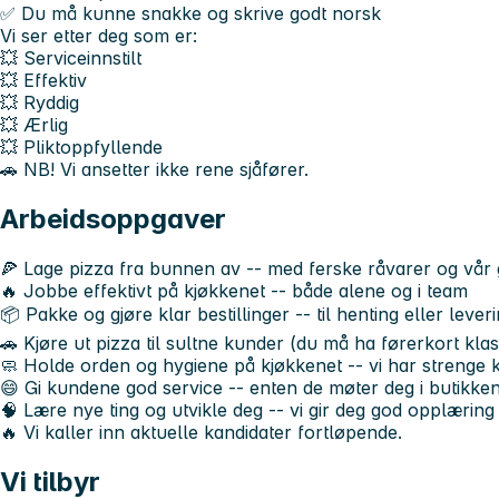
✅ Du må kunne snakke og skrive godt norsk
Vi ser etter deg som er:
💥 Serviceinnstilt
💥 Effektiv
💥 Ryddig
💥 Ærlig
💥 Pliktoppfyllende
🚗 NB! Vi ansetter ikke rene sjåfører.
Arbeidsoppgaver
🍕 Lage pizza fra bunnen av -- med ferske råvarer og vår 
🔥 Jobbe effektivt på kjøkkenet -- både alene og i team
📦 Pakke og gjøre klar bestillinger -- til henting eller lever
🚗 Kjøre ut pizza til sultne kunder (du må ha førerkort kla
🧼 Holde orden og hygiene på kjøkkenet -- vi har strenge k
😄 Gi kundene god service -- enten de møter deg i butikken 
🧠 Lære nye ting og utvikle deg -- vi gir deg god opplæring
🔥 Vi kaller inn aktuelle kandidater fortløpende.
Vi tilbyr