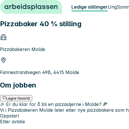
Hopp til innhold
Ledige stillinger
Ung
Somm
Pizzabaker 40 % stilling
Pizzabakeren Molde
Fannestrandvegen 49B, 6415 Molde
Om jobben
Lagre favoritt
🎉 Er du klar for å bli en pizzastjerne i Molde? 🍕
Vi i Pizzabakeren Molde leter etter nye pizzabakere som ha
Oppstart
Etter avtale