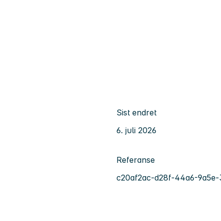
Sist endret
6. juli 2026
Referanse
c20af2ac-d28f-44a6-9a5e-