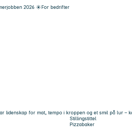
erjobben
2026
☀️
For bedrifter
r lidenskap for mat, tempo i kroppen og et smil på lur – k
Stillingstittel
Pizzabaker