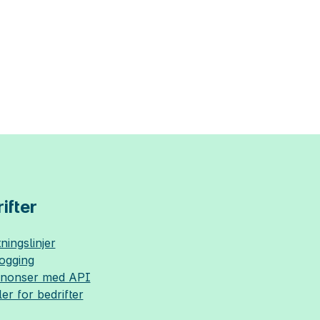
ifter
ningslinjer
logging
nnonser med API
ler for bedrifter