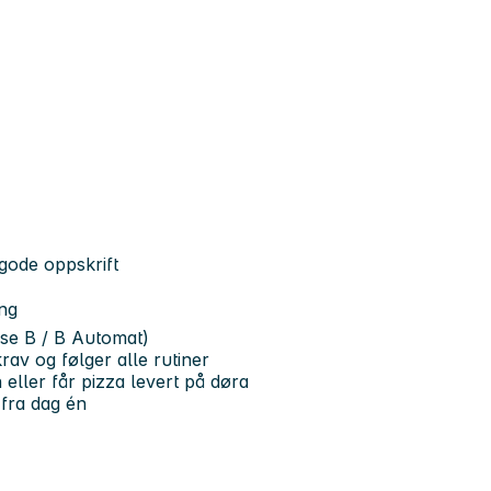
gode oppskrift
ing
sse B / B Automat)
rav og følger alle rutiner
eller får pizza levert på døra
 fra dag én