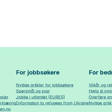
For jobbsøkere
For bedr
Nyttige artikler for jobbsøkere
Vilkår og ret
Spørsmål og svar
Hjelp til inn
sler
Jobbe i utlandet (EURES)
Overføre a
erklæring
Information to refugees from Ukraine
Nyttige artik
sen.no