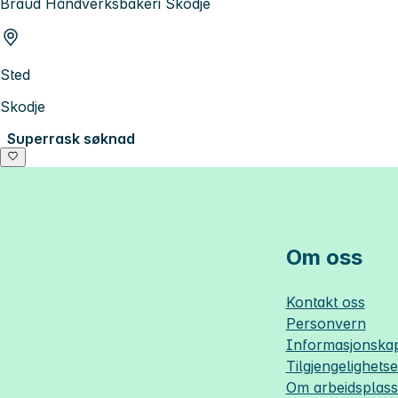
Braud Håndverksbakeri Skodje
Sted
Skodje
Superrask søknad
Om oss
Kontakt oss
Personvern
Informasjonskap
Tilgjengelighets
Om
arbeidsplas