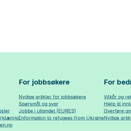
For jobbsøkere
For bedr
Nyttige artikler for jobbsøkere
Vilkår og ret
Spørsmål og svar
Hjelp til inn
sler
Jobbe i utlandet (EURES)
Overføre a
erklæring
Information to refugees from Ukraine
Nyttige artik
sen.no