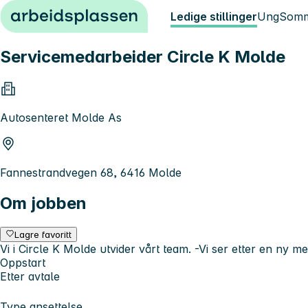
Hopp til innhold
Ledige stillinger
Ung
Somm
Servicemedarbeider Circle K Molde
Autosenteret Molde As
Fannestrandvegen 68, 6416 Molde
Om jobben
Lagre favoritt
Vi i Circle K Molde utvider vårt team. -Vi ser etter en ny m
Oppstart
Etter avtale
Type ansettelse