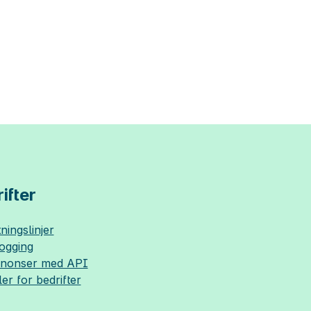
ifter
ningslinjer
logging
nnonser med API
ler for bedrifter