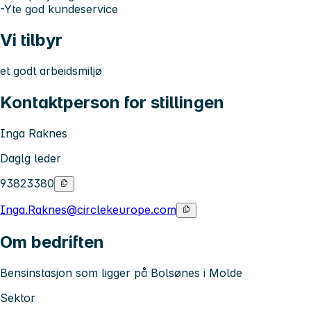
-Yte god kundeservice
Vi tilbyr
et godt arbeidsmiljø
Kontaktperson for stillingen
Inga Raknes
Daglg leder
93823380
Inga.Raknes@circlekeurope.com
Om bedriften
Bensinstasjon som ligger på Bolsønes i Molde
Sektor