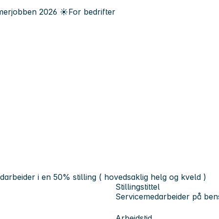
erjobben
2026
☀️
For bedrifter
edarbeider i en 50% stilling ( hovedsaklig helg og kveld )
Stillingstittel
Servicemedarbeider på bens
Arbeidstid