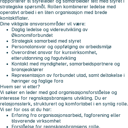
rapporterer til styreleder og samarbeider tett med styret i
strategiske spørsmål. Rollen kombinerer ledelse med
operativt arbeid i en liten organisasjon med brede
kontaktflater.
Dine viktigste ansvarsområder vil være:
Daglig ledelse og videreutvikling av
Økonomiforbundet
Strategisk samarbeid med styret
Personalansvar og oppfølging av arbeidsmiljø
Overordnet ansvar for kursvirksomhet,
etterutdanning og fagutvikling
Kontakt med myndigheter, samarbeidspartnere og
bransjeaktører
Representasjon av forbundet utad, samt deltakelse i
høringer og faglige fora
Hvem ser vi etter?
Vi søker en leder med god organisasjonsforståelse og
interesse for regnskapsbransjens utvikling. Du er
relasjonssterk, strukturert og komfortabel i en synlig rolle.
Vi ser for oss at du har:
Erfaring fra organisasjonsarbeid, fagforening eller
tilsvarende virksomhet
Forståelse for regnskapsbransjens rolle,