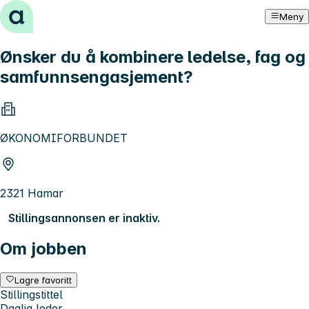
Hopp til innhold
Meny
Ønsker du å kombinere ledelse, fag og
samfunnsengasjement?
ØKONOMIFORBUNDET
2321 Hamar
Stillingsannonsen er inaktiv.
Om jobben
Lagre favoritt
Stillingstittel
Daglig leder