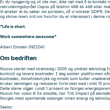
Er du nysgjerrig og vil vite mer, ikke nøl med å ta kontakt
rekrutteringsbyrået Capus på telefon 488 66 468 eller ma
Vi ønsker at du søker via portalen, så vi ivaretar GDPR. De
og skrive noen ord om hvorfor du er interessert i denne ro
"Life is short.
Work somewhere awesome"
Albert Einstein (NEIDA)
Om bedriften
Noova startet med strømsalg i 2005 og utviklet teknologi fo
kontroll og lavere kostnader. I dag samler plattformen vår 
kostnader, klimafotavtrykk og innsikt som kutter unødvendi
bruker løsningen og reduserer forbruket med i snitt 15 pro
Dette alene utgjør rundt 1 prosent av Norges energisparem
Noova har vokst til 54 ansatte, har Trill Impact på eiersi
Norges mest spennende satsinger innen energi og teknolog
Sektor