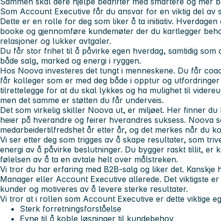
Sammen skal dere hjelpe bedrifter med smartere og mer bæ
Som Account Executive får du ansvar for en viktig del av 
Dette er en rolle for deg som liker å ta initiativ. Hverdagen 
booke og gjennomføre kundemøter der du kartlegger behov
relasjoner og lukker avtgaler.
Du får stor frihet til å påvirke egen hverdag, samtidig som 
både salg, marked og energi i ryggen.
Hos Noova investeres det tungt i menneskene. Du får coa
får kolleger som er med deg både i opptur og utfordringer 
tilrettelegge for at du skal lykkes og ha mulighet til vider
men det samme er støtten du får underveis.
Det som virkelig skiller Noova ut, er miljøet. Her finner d
heier på hverandre og feirer hverandres suksess. Noova 
medarbeidertilfredshet år etter år, og det merkes når du 
Vi ser etter deg som trigges av å skape resultater, som tri
energi av å påvirke beslutninger. Du bygger raskt tillit, er 
følelsen av å ta en avtale helt over målstreken.
Vi tror du har erfaring med B2B-salg og liker det. Kanskje
Manager eller Account Executive allerede. Det viktigste er 
kunder og motiveres av å levere sterke resultater.
Vi tror at i rollen som Account Executive er dette viktige 
Sterk forretningsforståelse
Evne til å koble løsninger til kundebehov