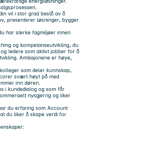
rekraftige energiløsninger.
salgsprosessen.
din vil i stor grad bestå av å
, presenterer løsninger, bygger
du har sterke fagmiljøer innen
ching og kompetanseutvikling, du
og ledere som aktivt jobber for å
eutvikling. Ambisjonene er høye,
u kolleger som deler kunnskap,
scorer svært høyt på med
kommer inn døren.
ves i kundedialog og som får
kommersielt nysgjerrig og liker
 har du erfaring som Account
at du liker å skape verdi for
egenskaper: