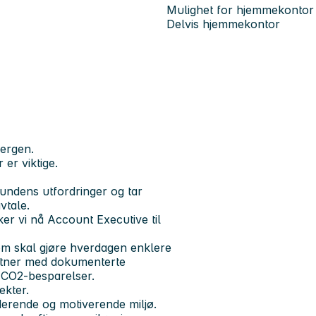
Mulighet for hjemmekontor
Delvis hjemmekontor
Bergen.
er viktige.
kundens utfordringer og tar
vtale.
r vi nå Account Executive til
som skal gjøre hverdagen enklere
rtner med dokumenterte
e CO2-besparelser.
ekter.
uderende og motiverende miljø.