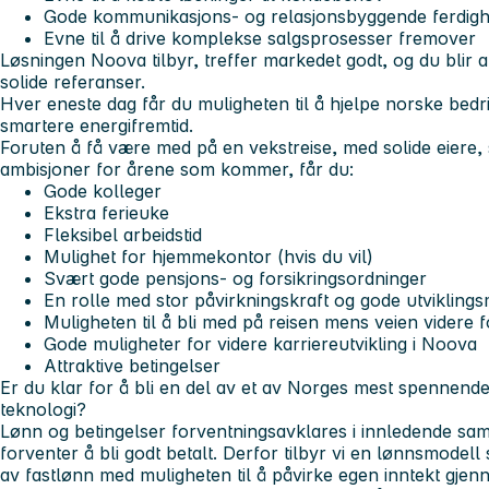
Gode kommunikasjons- og relasjonsbyggende ferdigh
Evne til å drive komplekse salgsprosesser fremover
Løsningen Noova tilbyr, treffer markedet godt, og du blir
solide referanser.
Hver eneste dag får du muligheten til å hjelpe norske bed
smartere energifremtid.
Foruten å få være med på en vekstreise, med solide eiere, 
ambisjoner for årene som kommer, får du:
Gode kolleger
Ekstra ferieuke
Fleksibel arbeidstid
Mulighet for hjemmekontor (hvis du vil)
Svært gode pensjons- og forsikringsordninger
En rolle med stor påvirkningskraft og gode utviklings
Muligheten til å bli med på reisen mens veien videre f
Gode muligheter for videre karriereutvikling i Noova
Attraktive betingelser
Er du klar for å bli en del av et av Norges mest spennende
teknologi?
Lønn og betingelser forventningsavklares i innledende samta
forventer å bli godt betalt. Derfor tilbyr vi en lønnsmodel
av fastlønn med muligheten til å påvirke egen inntekt gjen