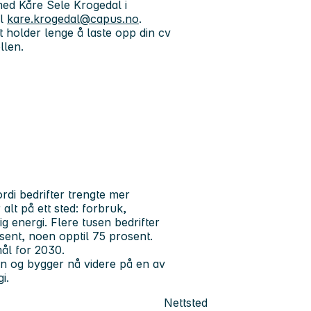
 med Kåre Sele Krogedal i
il
kare.krogedal@capus.no
.
t holder lenge å laste opp din cv
llen.
rdi bedrifter trengte mer
alt på ett sted: forbruk,
g energi. Flere tusen bedrifter
sent, noen opptil 75 prosent.
ål for 2030.
den og bygger nå videre på en av
i.
Nettsted