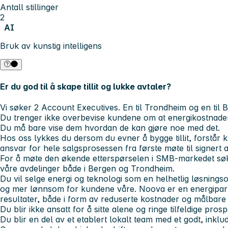
Antall stillinger
2
AI
Bruk av kunstig intelligens
Er du god til å skape tillit og lukke avtaler?
Vi søker 2 Account Executives. En til Trondheim og en til 
Du trenger ikke overbevise kundene om at energikostnader 
Du må bare vise dem hvordan de kan gjøre noe med det.
Hos oss lykkes du dersom du evner å bygge tillit, forstår 
ansvar for hele salgsprosessen fra første møte til signert a
For å møte den økende etterspørselen i SMB-markedet søke
våre avdelinger både i Bergen og Trondheim.
Du vil selge energi og teknologi som en helhetlig løsning
og mer lønnsom for kundene våre. Noova er en energipa
resultater, både i form av reduserte kostnader og målbar
Du blir ikke ansatt for å sitte alene og ringe tilfeldige prosp
Du blir en del av et etablert lokalt team med et godt, inkl