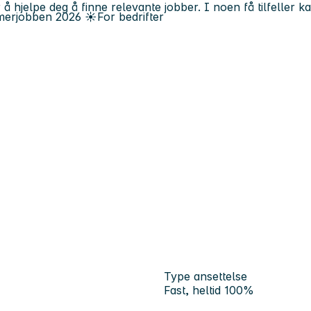
 å hjelpe deg å finne relevante jobber. I noen få tilfeller 
erjobben
2026
☀️
For bedrifter
Type ansettelse
Fast, heltid 100%