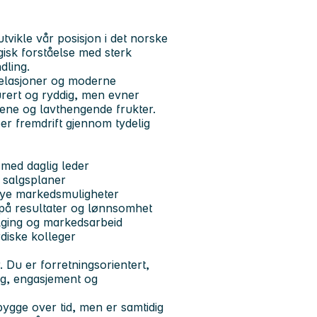
tvikle vår posisjon i det norske
gisk forståelse med sterk
dling.
 relasjoner og moderne
turert og ryddig, men evner
tene og lavthengende frukter.
er fremdrift gjennom tydelig
 med daglig leder
 salgsplaner
 nye markedsmuligheter
 på resultater og lønnsomhet
følging og markedsarbeid
diske kolleger
. Du er forretningsorientert,
ing, engasjement og
 bygge over tid, men er samtidig