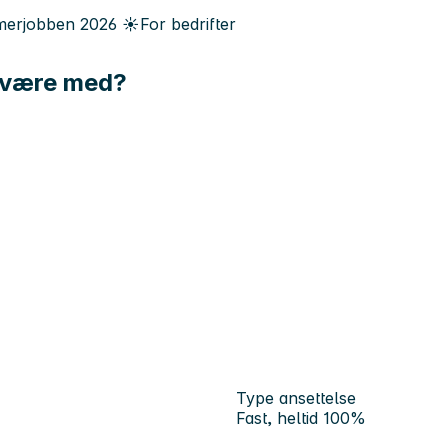
erjobben
2026
☀️
For bedrifter
u være med?
Type ansettelse
Fast, heltid 100%