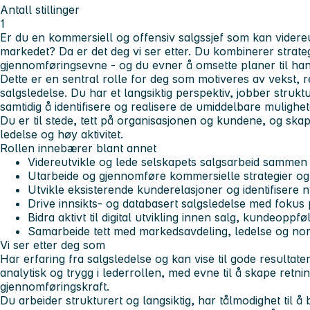
Antall stillinger
1
Er du en kommersiell og offensiv salgssjef som kan videreu
markedet? Da er det deg vi ser etter. Du kombinerer strate
gjennomføringsevne - og du evner å omsette planer til han
Dette er en sentral rolle for deg som motiveres av vekst,
salgsledelse. Du har et langsiktig perspektiv, jobber struk
samtidig å identifisere og realisere de umiddelbare mulighe
Du er til stede, tett på organisasjonen og kundene, og skap
ledelse og høy aktivitet.
Rollen innebærer blant annet
Videreutvikle og lede selskapets salgsarbeid sammen
Utarbeide og gjennomføre kommersielle strategier og
Utvikle eksisterende kunderelasjoner og identifisere
Drive innsikts- og databasert salgsledelse med fokus
Bidra aktivt til digital utvikling innen salg, kundeopp
Samarbeide tett med markedsavdeling, ledelse og nor
Vi ser etter deg som
Har erfaring fra salgsledelse og kan vise til gode resultater
analytisk og trygg i lederrollen, med evne til å skape retn
gjennomføringskraft.
Du arbeider strukturert og langsiktig, har tålmodighet til å