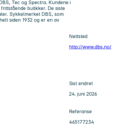
 DBS, Tec og Spectra. Kundene i
rittstående butikker. De siste
vtaler. Sykkelmerket DBS, som
helt siden 1932 og er en av
Nettsted
http://www.dbs.no/
Sist endret
24. juni 2026
Referanse
465177234