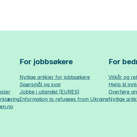
For jobbsøkere
For bedr
Nyttige artikler for jobbsøkere
Vilkår og ret
Spørsmål og svar
Hjelp til inn
sler
Jobbe i utlandet (EURES)
Overføre a
erklæring
Information to refugees from Ukraine
Nyttige artik
sen.no