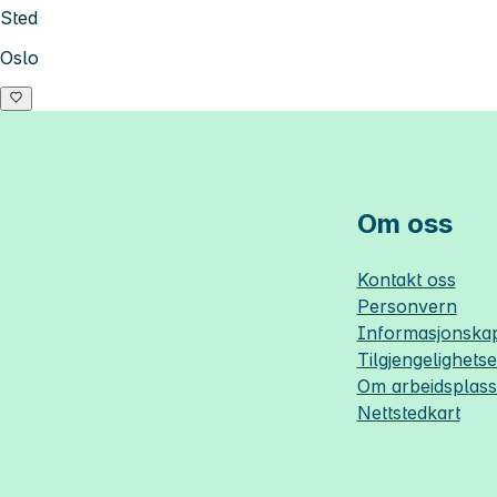
Sted
Oslo
Om oss
Kontakt oss
Personvern
Informasjonskap
Tilgjengelighets
Om
arbeidsplas
Nettstedkart