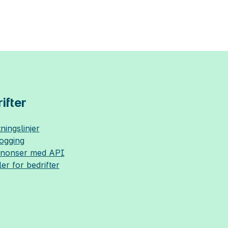
ifter
ningslinjer
logging
nnonser med API
ler for bedrifter