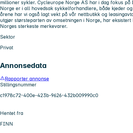
millioner sykler. Cycleurope Norge AS har i dag fokus på
Norge er i all hovedsak sykkelforhandlere, både kjeder og f
årene har vi også lagt vekt på vår nettbutikk og leasinga
utgjør størsteparten av omsetningen i Norge, har eksistert 
Norges sterkeste merkevarer.
Sektor
Privat
Annonsedata
Rapporter annonse
Stillingsnummer
c1978c72-400e-423b-9626-432b009990c0
Hentet fra
FINN