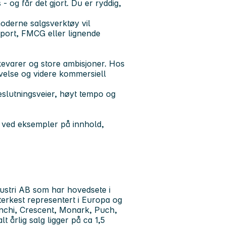
- og får det gjort. Du er ryddig,
oderne salgsverktøy vil
sport, FMCG eller lignende
rkevarer og store ambisjoner. Hos
velse og videre kommersiell
eslutningsveier, høyt tempo og
e ved eksempler på innhold,
ustri AB som har hovedsete i
terkest representert i Europa og
nchi, Crescent, Monark, Puch,
 årlig salg ligger på ca 1,5