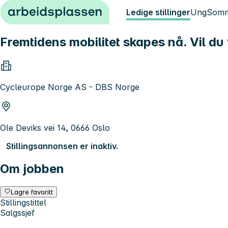
Hopp til innhold
Ledige stillinger
Ung
Somm
Fremtidens mobilitet skapes nå. Vil d
Cycleurope Norge AS - DBS Norge
Ole Deviks vei 14, 0666 Oslo
Stillingsannonsen er inaktiv.
Om jobben
Lagre favoritt
Stillingstittel
Salgssjef