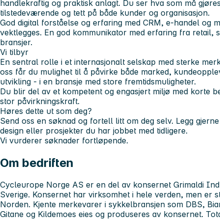
handlekraftig og praktisk anlagt. Du ser hva som må gjøres 
tilstedeværende og tett på både kunder og organisasjon.
God digital forståelse og erfaring med CRM, e-handel og m
vektlegges. En god kommunikator med erfaring fra retail, 
bransjer.
Vi tilbyr
En sentral rolle i et internasjonalt selskap med sterke me
oss får du mulighet til å påvirke både marked, kundeopple
utvikling - i en bransje med store fremtidsmuligheter.
Du blir del av et kompetent og engasjert miljø med korte b
stor påvirkningskraft.
Høres dette ut som deg?
Send oss en søknad og fortell litt om deg selv. Legg gjern
design eller prosjekter du har jobbet med tidligere.
Vi vurderer søknader fortløpende.
Om bedriften
Cycleurope Norge AS er en del av konsernet Grimaldi Ind
Sverige. Konsernet har virksomhet i hele verden, men er s
Norden. Kjente merkevarer i sykkelbransjen som DBS, Bia
Gitane og Kildemoes eies og produseres av konsernet. Totalt