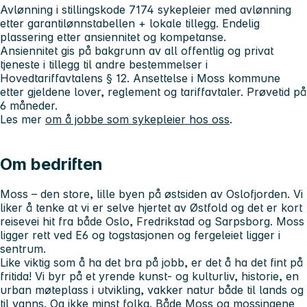
Avlønning i stillingskode 7174 sykepleier med avlønning
etter garantilønnstabellen + lokale tillegg. Endelig
plassering etter ansiennitet og kompetanse.
Ansiennitet gis på bakgrunn av all offentlig og privat
tjeneste i tillegg til andre bestemmelser i
Hovedtariffavtalens § 12. Ansettelse i Moss kommune
etter gjeldene lover, reglement og tariffavtaler. Prøvetid på
6 måneder.
Les mer
om å jobbe som sykepleier hos oss
.
Om bedriften
Moss – den store, lille byen på østsiden av Oslofjorden. Vi
liker å tenke at vi er selve hjertet av Østfold og det er kort
reisevei hit fra både Oslo, Fredrikstad og Sarpsborg. Moss
ligger rett ved E6 og togstasjonen og fergeleiet ligger i
sentrum.
Like viktig som å ha det bra på jobb, er det å ha det fint på
fritida! Vi byr på et yrende kunst- og kulturliv, historie, en
urban møteplass i utvikling, vakker natur både til lands og
til vanns. Og ikke minst folka. Både Moss og mossingene