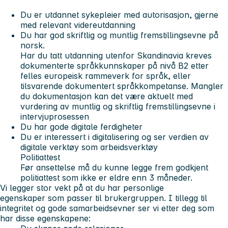
Du er utdannet sykepleier med autorisasjon, gjerne
med relevant videreutdanning
Du har god skriftlig og muntlig fremstillingsevne på
norsk.
Har du tatt utdanning utenfor Skandinavia kreves
dokumenterte språkkunnskaper på nivå B2 etter
felles europeisk rammeverk for språk, eller
tilsvarende dokumentert språkkompetanse. Mangler
du dokumentasjon kan det være aktuelt med
vurdering av muntlig og skriftlig fremstillingsevne i
intervjuprosessen
Du har gode digitale ferdigheter
Du er interessert i digitalisering og ser verdien av
digitale verktøy som arbeidsverktøy
Politiattest
Før ansettelse må du kunne legge frem godkjent
politiattest som ikke er eldre enn 3 måneder.
Vi legger stor vekt på at du har personlige
egenskaper som passer til brukergruppen. I tillegg til
integritet og gode samarbeidsevner ser vi etter deg som
har disse egenskapene: