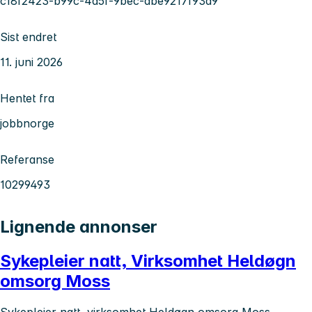
c18f2423-b99c-4a5f-9bec-dbe9217f93d9
Sist endret
11. juni 2026
Hentet fra
jobbnorge
Referanse
10299493
Lignende annonser
Sykepleier natt, Virksomhet Heldøgn
omsorg Moss
Sykepleier natt, virksomhet Heldøgn omsorg Moss