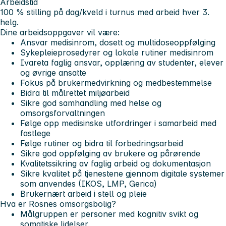
Arbeidstid
100 % stilling på dag/kveld i turnus med arbeid hver 3.
helg.
Dine arbeidsoppgaver vil være:
Ansvar medisinrom, dosett og multidoseoppfølging
Sykepleieprosedyrer og lokale rutiner medisinrom
Ivareta faglig ansvar, opplæring av studenter, elever
og øvrige ansatte
Fokus på brukermedvirkning og medbestemmelse
Bidra til målrettet miljøarbeid
Sikre god samhandling med helse og
omsorgsforvaltningen
Følge opp medisinske utfordringer i samarbeid med
fastlege
Følge rutiner og bidra til forbedringsarbeid
Sikre god oppfølging av brukere og pårørende
Kvalitetssikring av faglig arbeid og dokumentasjon
Sikre kvalitet på tjenestene gjennom digitale systemer
som anvendes (IKOS, LMP, Gerica)
Brukernært arbeid i stell og pleie
Hva er Rosnes omsorgsbolig?
Målgruppen er personer med kognitiv svikt og
somatiske lidelser.