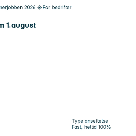
erjobben
2026
☀️
For bedrifter
.m 1.august
Type ansettelse
Fast, heltid 100%