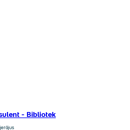
lent - Bibliotek
jerájus