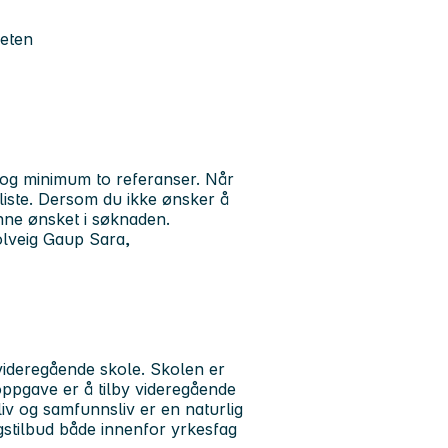
heten
 og minimum to referanser. Når
erliste. Dersom du ikke ønsker å
nne ønsket i søknaden.
olveig Gaup Sara,
 videregående skole. Skolen er
doppgave er å tilby videregående
liv og samfunnsliv er en naturlig
gstilbud både innenfor yrkesfag