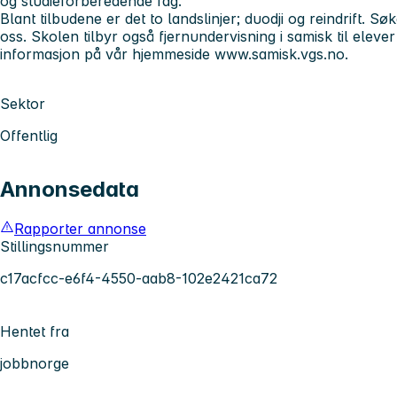
og studieforberedende fag.
Blant tilbudene er det to landslinjer; duodji og reindrift. Sø
oss. Skolen tilbyr også fjernundervisning i samisk til eleve
informasjon på vår hjemmeside www.samisk.vgs.no.
Sektor
Offentlig
Annonsedata
Rapporter annonse
Stillingsnummer
c17acfcc-e6f4-4550-aab8-102e2421ca72
Hentet fra
jobbnorge