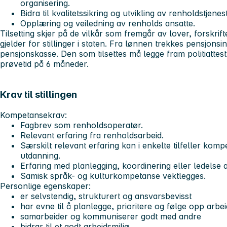
organisering.
Bidra til kvalitetssikring og utvikling av renholdstjenes
Opplæring og veiledning av renholds ansatte.
Tilsetting skjer på de vilkår som fremgår av lover, forskrif
gjelder for stillinger i staten. Fra lønnen trekkes pensjonsi
pensjonskasse. Den som tilsettes må legge fram politiattest.
prøvetid på 6 måneder.
Krav til stillingen
Kompetansekrav:
Fagbrev som renholdsoperatør.
Relevant erfaring fra renholdsarbeid.
Særskilt relevant erfaring kan i enkelte tilfeller ko
utdanning.
Erfaring med planlegging, koordinering eller ledelse a
Samisk språk- og kulturkompetanse vektlegges.
Personlige egenskaper:
er selvstendig, strukturert og ansvarsbevisst
har evne til å planlegge, prioritere og følge opp arb
samarbeider og kommuniserer godt med andre
bidrar til et godt arbeidsmiljø