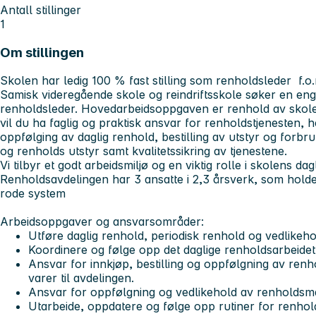
Antall stillinger
1
Om stillingen
Skolen har ledig 100 % fast stilling som renholdsleder f.o
Samisk videregående skole og reindriftsskole søker en enga
renholdsleder. Hovedarbeidsoppgaven er renhold av skole
vil du ha faglig og praktisk ansvar for renholdstjenesten,
oppfølging av daglig renhold, bestilling av utstyr og forbr
og renholds utstyr samt kvalitetssikring av tjenestene.
Vi tilbyr et godt arbeidsmiljø og en viktig rolle i skolens dagl
Renholdsavdelingen har 3 ansatte i 2,3 årsverk, som holde
rode system
Arbeidsoppgaver og ansvarsområder:
Utføre daglig renhold, periodisk renhold og vedlikeh
Koordinere og følge opp det daglige renholdsarbeide
Ansvar for innkjøp, bestilling og oppfølgning av renh
varer til avdelingen.
Ansvar for oppfølgning og vedlikehold av renholdsma
Utarbeide, oppdatere og følge opp rutiner for renhol