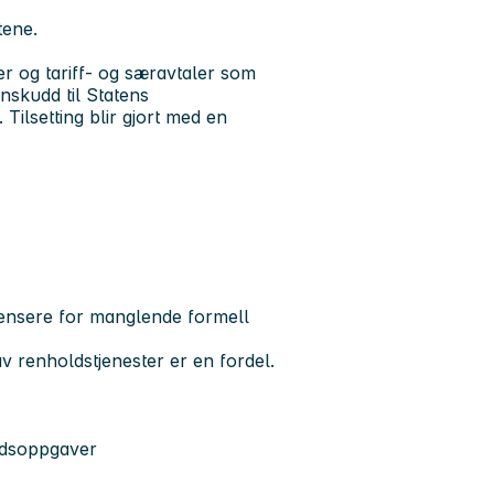
tene.
ter og tariff- og særavtaler som
nnskudd til Statens
 Tilsetting blir gjort med en
mpensere for manglende formell
v renholdstjenester er en fordel.
eidsoppgaver