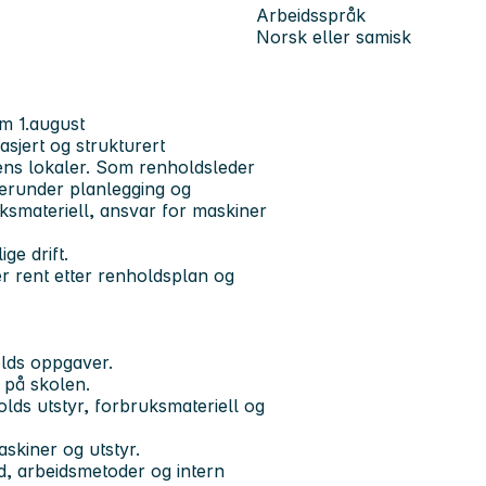
Arbeidsspråk
Norsk eller samisk
.m 1.august
sjert og strukturert
ns lokaler. Som renholdsleder
 herunder planlegging og
uksmateriell, ansvar for maskiner
ige drift.
r rent etter renholdsplan og
olds oppgaver.
t på skolen.
olds utstyr, forbruksmateriell og
skiner og utstyr.
d, arbeidsmetoder og intern