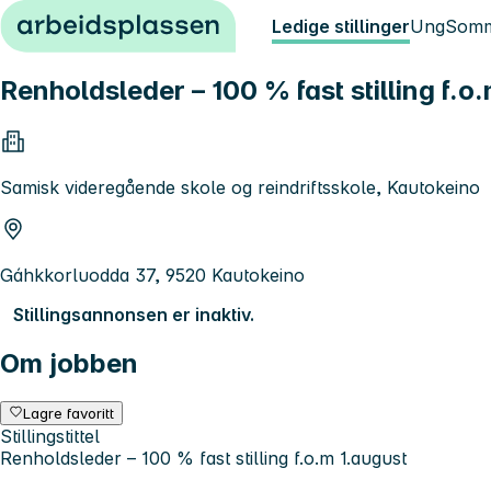
Hopp til innhold
Ledige stillinger
Ung
Somm
Renholdsleder – 100 % fast stilling f.o
Samisk videregående skole og reindriftsskole, Kautokeino
Gáhkkorluodda 37, 9520 Kautokeino
Stillingsannonsen er inaktiv.
Om jobben
Lagre favoritt
Stillingstittel
Renholdsleder – 100 % fast stilling f.o.m 1.august