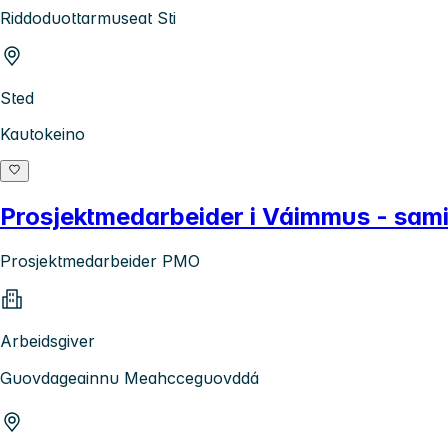
Riddoduottarmuseat Sti
Sted
Kautokeino
Prosjektmedarbeider i Váimmus - sami
Prosjektmedarbeider PMO
Arbeidsgiver
Guovdageainnu Meahcceguovddá