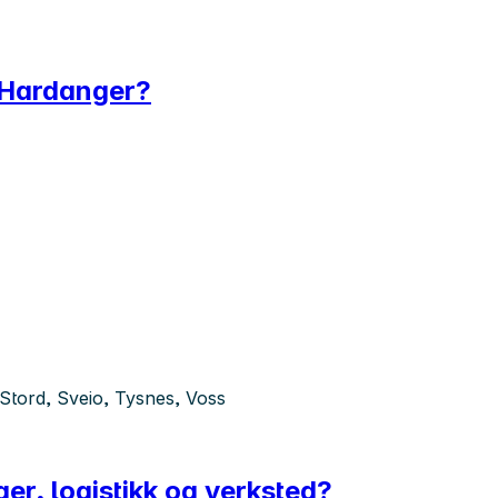
i Hardanger?
 Stord, Sveio, Tysnes, Voss
ger, logistikk og verksted?