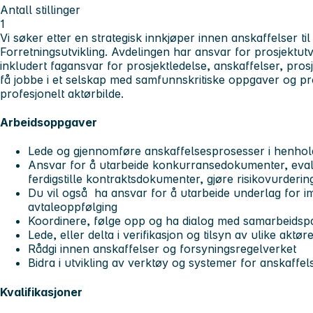
Antall stillinger
1
Vi søker etter en strategisk innkjøper innen anskaffelser ti
Forretningsutvikling. Avdelingen har ansvar for prosjektut
inkludert fagansvar for prosjektledelse, anskaffelser, prosj
få jobbe i et selskap med samfunnskritiske oppgaver og pr
profesjonelt aktørbilde.
Arbeidsoppgaver
Lede og gjennomføre anskaffelsesprosesser i henhold
Ansvar for å utarbeide konkurransedokumenter, eval
ferdigstille kontraktsdokumenter, gjøre risikovurderi
Du vil også ha ansvar for å utarbeide underlag for i
avtaleoppfølging
Koordinere, følge opp og ha dialog med samarbeidspa
Lede, eller delta i verifikasjon og tilsyn av ulike akt
Rådgi innen anskaffelser og forsyningsregelverket
Bidra i utvikling av verktøy og systemer for anskaffel
Kvalifikasjoner