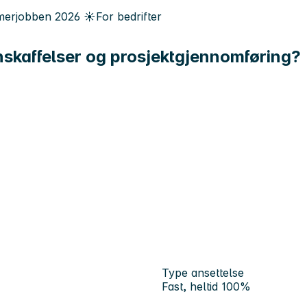
erjobben
2026
☀️
For bedrifter
nskaffelser og prosjektgjennomføring?
Type ansettelse
Fast, heltid 100%