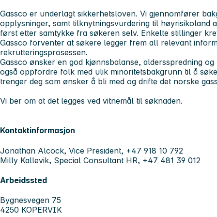
Gassco er underlagt sikkerhetsloven. Vi gjennomfører bakg
opplysninger, samt tilknytningsvurdering til høyrisikoland a
først etter samtykke fra søkeren selv. Enkelte stillinger kr
Gassco forventer at søkere legger frem all relevant infor
rekrutteringsprosessen.
Gassco ønsker en god kjønnsbalanse, aldersspredning og ma
også oppfordre folk med ulik minoritetsbakgrunn til å søke p
trenger deg som ønsker å bli med og drifte det norske gas
Vi ber om at det legges ved vitnemål til søknaden.
Kontaktinformasjon
Jonathan Alcock, Vice President, +47 918 10 792
Milly Kallevik, Special Consultant HR, +47 481 39 012
Arbeidssted
Bygnesvegen 75
4250 KOPERVIK