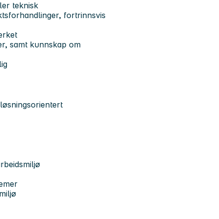
ler teknisk
tsforhandlinger, fortrinnsvis
erket
ger, samt kunnskap om
ig
løsningsorientert
arbeidsmiljø
temer
miljø