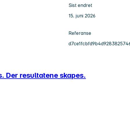
Sist endret
15. juni 2026
Referanse
d7ce1fcbfd9b4d928382574
s. Der resultatene skapes.