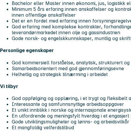
Bachelor eller Master innen økonomi, jus, logistikk el
Minimum 5 års erfaring innen anskaffelser og kontrak
innen offentlige anskaffelser
Det er en fordel med erfaring innen forsyningsregelv
God erfaring med komplekse kontrakter, forhandlin
leverandørmarkedet innen olje og gassindustrien
Gode norsk- og engelskkunnskaper, muntlig og skriftl
Personlige egenskaper
God kommersiell forståelse, analytisk, strukturert og 
Samarbeidsorientert med god gjennomføringsevne
Helhetlig og strategisk tilnærming i arbeidet
Vi tilbyr
God oppfølging og opplæring, i et trygt og fleksibelt 
Interessante og samfunnsnyttige arbeidsoppgaver
Et unikt innblikk i norske og internasjonale energisys
En utfordrende og meningsfylt hverdag i et engasjert 
Gode utviklingsmuligheter og lønns- og arbeidsvilkår
Et mangfoldig velferdstilbud