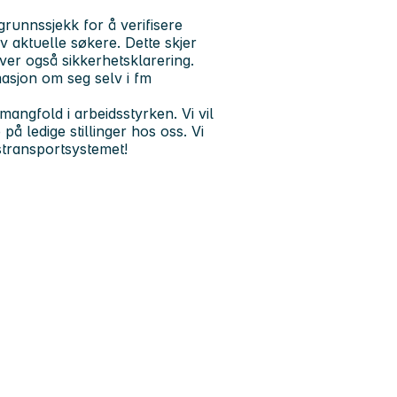
runnssjekk for å verifisere
v aktuelle søkere. Dette skjer
ever også sikkerhetsklarering.
masjon om seg selv i fm
ngfold i arbeidsstyrken. Vi vil
å ledige stillinger hos oss. Vi
stransportsystemet!