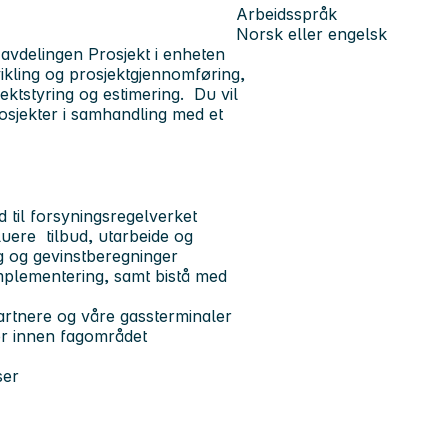
Arbeidsspråk
Norsk eller engelsk
l avdelingen Prosjekt i enheten
vikling og prosjektgjennomføring,
ektstyring og estimering. Du vil
osjekter i samhandling med et
 til forsyningsregelverket
uere tilbud, utarbeide og
ng og gevinstberegninger
mplementering, samt bistå med
rtnere og våre gassterminaler
ører innen fagområdet
ser