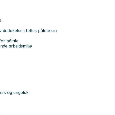
e.
deltakelse i felles påtale sin
 for påtale
nde arbeidsmiljø
norsk og engelsk.
i