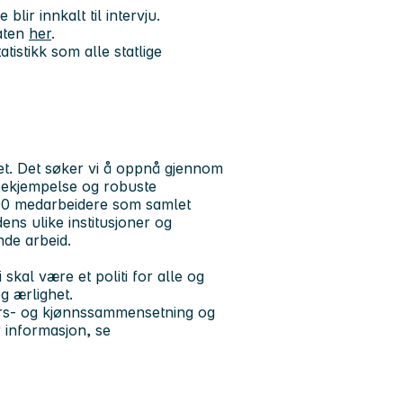
lir innkalt til intervju.
aten
her
.
tistikk som alle statlige
het. Det søker vi å oppnå gjennom
tsbekjempelse og robuste
400 medarbeidere som samlet
ens ulike institusjoner og
nde arbeid.
 skal være et politi for alle og
g ærlighet.
ders- og kjønnssammensetning og
 informasjon, se