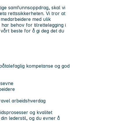
iktige samfunnsoppdrag, skal vi
ta rettssikkerheten. Vi tror at
r medarbeidere med ulik
ar behov for tilrettelegging i
vårt beste for å gi deg det du
d påtalefaglig kompetanse og god
ngsevne
beidere
travel arbeidshverdag
idsprosesser og kvalitet
din lederstil, og du evner å