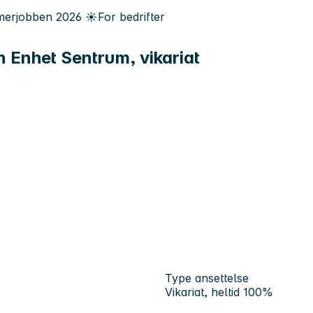
erjobben
2026
☀️
For bedrifter
n Enhet Sentrum, vikariat
Type ansettelse
Vikariat, heltid 100%