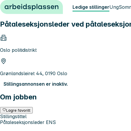
Hopp til innhold
Ledige stillinger
Ung
Somm
Påtaleseksjonsleder ved påtaleseksjo
Oslo politidistrikt
Grønlandsleiret 44, 0190 Oslo
Stillingsannonsen er inaktiv.
Om jobben
Lagre favoritt
Stillingstittel
Påtaleseksjonsleder ENS