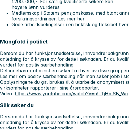
1.200. 000,-. For særlig kvalifiserte søkere kan
høyere lønn vurderes
Medlemskap i Statens pensjonskasse, med blant anne
forsikringsordninger. Les mer
her
.
Gode arbeidsbetingelser i en hektisk og fleksibel hve
Mangfold i politiet
Dersom du har funksjonsnedsettelse, innvandrerbakgrunn el
anledning for å krysse av for dette i søknaden. Er du kvalifise
vurdert for positiv særbehandling.
Det innebærer at minst én søker fra hver av disse gruppene b
Les mer om positiv særbehandling når man søker jobb i st
Opplysningene du gir, brukes til å utarbeide anonymisert sta
virksomheter rapporterer i sine årsrapporter.
Video:
https://www.youtube.com/watch?v=uUTjHmSB_Wc
Slik søker du
Dersom du har funksjonsnedsettelse, innvandrerbakgrunn el
anledning for å krysse av for dette i søknaden. Er du kvalifise
vurdert for positiv særbehandling.