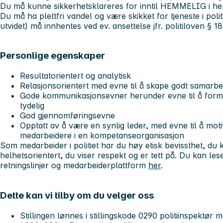
Du må kunne sikkerhetsklareres for inntil HEMMELIG i hen
Du må ha plettfri vandel og være skikket for tjeneste i poli
utvidet) må innhentes ved ev. ansettelse jfr. politiloven § 18
Personlige egenskaper
Resultatorientert og analytisk
Relasjonsorientert med evne til å skape godt samarbei
Gode kommunikasjonsevner herunder evne til å formid
tydelig
God gjennomføringsevne
Opptatt av å være en synlig leder, med evne til å moti
medarbeidere i en kompetanseorganisasjon
Som medarbeider i politiet har du høy etisk bevissthet, d
helhetsorientert, du viser respekt og er tett på. Du kan le
retningslinjer og medarbeiderplattform
her
.
Dette kan vi tilby om du velger oss
Stillingen lønnes i stillingskode 0290 politiinspektør 