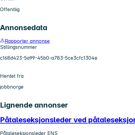
Offentlig
Annonsedata
Rapporter annonse
Stillingsnummer
c168d423-5a99-45b0-a783-5ce3cfc1304e
Hentet fra
jobbnorge
Lignende annonser
Påtaleseksjonsleder ved påtaleseksjo
Påtaleseksjonsleder ENS