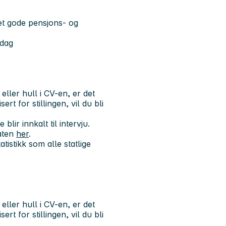
t gode pensjons- og
rdag
ler hull i CV-en, er det
rt for stillingen, vil du bli
lir innkalt til intervju.
aten
her
.
tistikk som alle statlige
ler hull i CV-en, er det
rt for stillingen, vil du bli