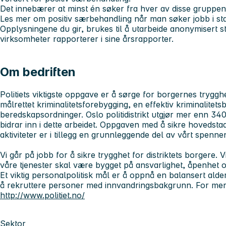
Det innebærer at minst én søker fra hver av disse gruppene b
Les mer om positiv særbehandling når man søker jobb i st
Opplysningene du gir, brukes til å utarbeide anonymisert sta
virksomheter rapporterer i sine årsrapporter.
Om bedriften
Politiets viktigste oppgave er å sørge for borgernes trygg
målrettet kriminalitetsforebygging, en effektiv kriminalite
beredskapsordninger. Oslo politidistrikt utgjør mer enn 3
bidrar inn i dette arbeidet. Oppgaven med å sikre hovedstad
aktiviteter er i tillegg en grunnleggende del av vårt spenne
Vi går på jobb for å sikre trygghet for distriktets borgere. Vi
våre tjenester skal være bygget på ansvarlighet, åpenhet o
Et viktig personalpolitisk mål er å oppnå en balansert al
å rekruttere personer med innvandringsbakgrunn. For mer
http://www.politiet.no/
Sektor