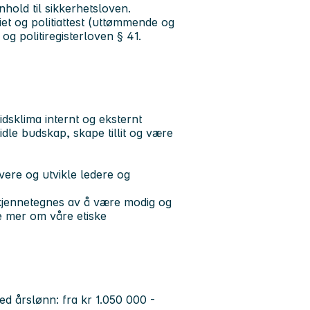
hold til sikkerhetsloven.
tiet og politiattest (uttømmende og
 og politiregisterloven § 41.
dsklima internt og eksternt
le budskap, skape tillit og være
vere og utvikle ledere og
u kjennetegnes av å være modig og
se mer om våre etiske
med årslønn: fra kr 1.050 000 -