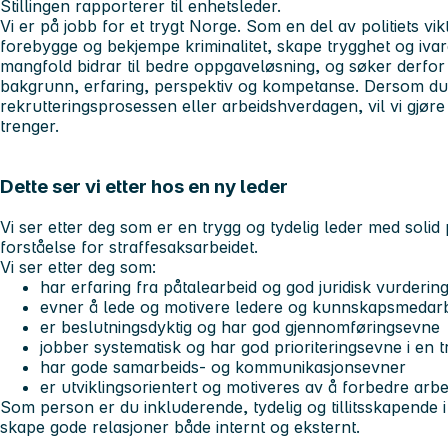
Stillingen rapporterer til enhetsleder.
Vi er på jobb for et trygt Norge. Som en del av politiets v
forebygge og bekjempe kriminalitet, skape trygghet og ivare
mangfold bidrar til bedre oppgaveløsning, og søker derfo
bakgrunn, erfaring, perspektiv og kompetanse. Dersom du h
rekrutteringsprosessen eller arbeidshverdagen, vil vi gjøre 
trenger.
Dette ser vi etter hos en ny leder
Vi ser etter deg som er en trygg og tydelig leder med soli
forståelse for straffesaksarbeidet.
Vi ser etter deg som:
har erfaring fra påtalearbeid og god juridisk vurderi
evner å lede og motivere ledere og kunnskapsmedar
er beslutningsdyktig og har god gjennomføringsevne
jobber systematisk og har god prioriteringsevne i en 
har gode samarbeids- og kommunikasjonsevner
er utviklingsorientert og motiveres av å forbedre arbe
Som person er du inkluderende, tydelig og tillitsskapende i 
skape gode relasjoner både internt og eksternt.