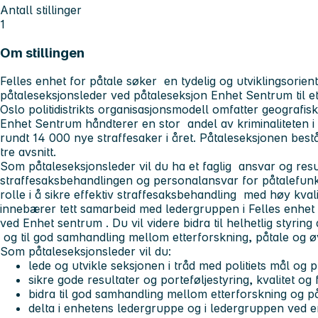
Antall stillinger
1
Om stillingen
Felles enhet for påtale søker en tydelig og utviklingsoriente
påtaleseksjonsleder ved påtaleseksjon Enhet Sentrum til et
Oslo politidistrikts organisasjonsmodell omfatter geografisk
Enhet Sentrum håndterer en stor andel av kriminaliteten i d
rundt 14 000 nye straffesaker i året. Påtaleseksjonen best
tre avsnitt.
Som påtaleseksjonsleder vil du ha et faglig ansvar og resu
straffesaksbehandlingen og personalansvar for påtalefunks
rolle i å sikre effektiv straffesaksbehandling med høy kvali
innebærer tett samarbeid med ledergruppen i Felles enhet
ved Enhet sentrum . Du vil videre bidra til helhetlig styring 
og til god samhandling mellom etterforskning, påtale og ø
Som påtaleseksjonsleder vil du:
lede og utvikle seksjonen i tråd med politiets mål og p
sikre gode resultater og porteføljestyring, kvalitet og 
bidra til god samhandling mellom etterforskning og p
delta i enhetens ledergruppe og i ledergruppen ved 