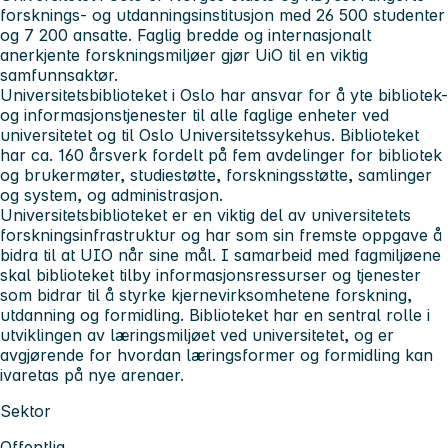
forsknings- og utdanningsinstitusjon med 26 500 studenter
og 7 200 ansatte. Faglig bredde og internasjonalt
anerkjente forskningsmiljøer gjør UiO til en viktig
samfunnsaktør.
Universitetsbiblioteket i Oslo
har ansvar for å yte bibliotek-
og informasjonstjenester til alle faglige enheter ved
universitetet og til Oslo Universitetssykehus. Biblioteket
har ca. 160 årsverk fordelt på fem avdelinger for bibliotek
og brukermøter, studiestøtte, forskningsstøtte, samlinger
og system, og administrasjon.
Universitetsbiblioteket er en viktig del av universitetets
forskningsinfrastruktur og har som sin fremste oppgave å
bidra til at UIO når sine mål. I samarbeid med fagmiljøene
skal biblioteket tilby informasjonsressurser og tjenester
som bidrar til å styrke kjernevirksomhetene forskning,
utdanning og formidling. Biblioteket har en sentral rolle i
utviklingen av læringsmiljøet ved universitetet, og er
avgjørende for hvordan læringsformer og formidling kan
ivaretas på nye arenaer.
Sektor
Offentlig