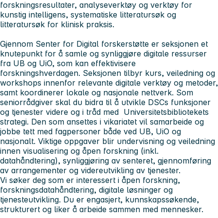
forskningsresultater, analyseverktøy og verktøy for
kunstig intelligens, systematiske litteratursøk og
litteratursøk for klinisk praksis.
Gjennom Senter for Digital forskerstøtte er seksjonen et
knutepunkt for å samle og synliggjøre digitale ressurser
fra UB og UiO, som kan effektivisere
forskningshverdagen. Seksjonen tilbyr kurs, veiledning og
workshops innenfor relevante digitale verktøy og metoder,
samt koordinerer lokale og nasjonale nettverk. Som
seniorrådgiver skal du bidra til å utvikle DSCs funksjoner
og tjenester videre og i tråd med Universitetsbibliotekets
strategi. Den som ansettes i vikariatet vil samarbeide og
jobbe tett med fagpersoner både ved UB, UiO og
nasjonalt. Viktige oppgaver blir undervisning og veiledning
innen visualisering og åpen forskning (inkl.
datahåndtering), synliggjøring av senteret, gjennomføring
av arrangementer og videreutvikling av tjenester.
Vi søker deg som er interessert i åpen forskning,
forskningsdatahåndtering, digitale løsninger og
tjenesteutvikling. Du er engasjert, kunnskapssøkende,
strukturert og liker å arbeide sammen med mennesker.