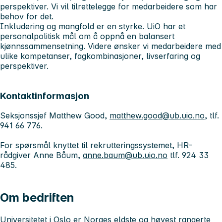
perspektiver. Vi vil tilrettelegge for medarbeidere som har
behov for det.
Inkludering og mangfold er en styrke. UiO har et
personalpolitisk mål om å oppnå en balansert
kjønnssammensetning. Videre ønsker vi medarbeidere med
ulike kompetanser, fagkombinasjoner, livserfaring og
perspektiver.
Kontaktinformasjon
Seksjonssjef Matthew Good,
matthew.good@ub.uio.no
, tlf.
941 66 776.
For spørsmål knyttet til rekrutteringssystemet, HR-
rådgiver Anne Båum,
anne.baum@ub.uio.no
tlf. 924 33
485.
Om bedriften
Universitetet i Oslo
er Norges eldste og høyest rangerte