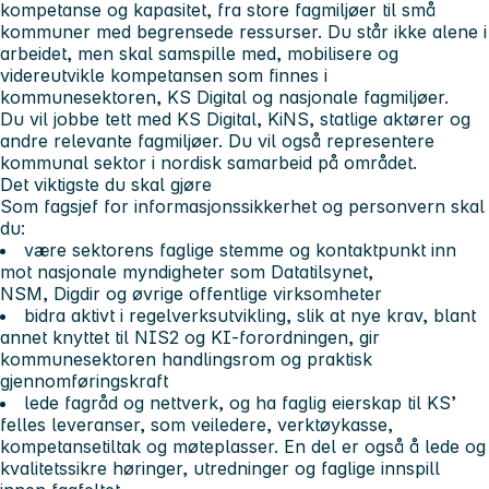
kompetanse og kapasitet, fra store fagmiljøer til små
kommuner med begrensede ressurser. Du står ikke alene i
arbeidet, men skal samspille med, mobilisere og
videreutvikle kompetansen som finnes i
kommunesektoren, KS Digital og nasjonale fagmiljøer.
Du vil jobbe tett med KS Digital, KiNS, statlige aktører og
andre relevante fagmiljøer. Du vil også representere
kommunal sektor i nordisk samarbeid på området.
Det viktigste du skal gjøre
Som fagsjef for informasjonssikkerhet og personvern skal
du:
være sektorens faglige stemme og kontaktpunkt inn
mot nasjonale myndigheter som Datatilsynet,
NSM, Digdir og øvrige offentlige virksomheter
bidra aktivt i regelverksutvikling, slik at nye krav, blant
annet knyttet til NIS2 og KI-forordningen, gir
kommunesektoren handlingsrom og praktisk
gjennomføringskraft
lede fagråd og nettverk, og ha faglig eierskap til KS’
felles leveranser, som veiledere, verktøykasse,
kompetansetiltak og møteplasser. En del er også å lede og
kvalitetssikre høringer, utredninger og faglige innspill