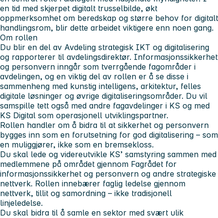
en tid med skjerpet digitalt trusselbilde, økt
oppmerksomhet om beredskap og større behov for digitalt
handlingsrom, blir dette arbeidet viktigere enn noen gang.
Om rollen
Du blir en del av Avdeling strategisk IKT og digitalisering
og rapporterer til avdelingsdirektør. Informasjonssikkerhet
og personvern inngår som tverrgående fagområder i
avdelingen, og en viktig del av rollen er å se disse i
sammenheng med kunstig intelligens, arkitektur, felles
digitale løsninger og øvrige digitaliseringsområder. Du vil
samspille tett også med andre fagavdelinger i KS og med
KS Digital som operasjonell utviklingspartner.
Rollen handler om å bidra til at sikkerhet og personvern
bygges inn som en forutsetning for god digitalisering – som
en muliggjører, ikke som en bremsekloss.
Du skal lede og videreutvikle KS’ samstyring sammen med
medlemmene på området gjennom Fagrådet for
informasjonssikkerhet og personvern og andre strategiske
nettverk. Rollen innebærer faglig ledelse gjennom
nettverk, tillit og samordning – ikke tradisjonell
linjeledelse.
Du skal bidra til å samle en sektor med svært ulik