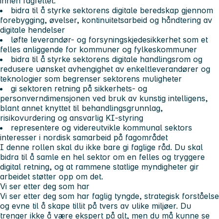
innen fagfeltet.
bidra til å styrke sektorens digitale beredskap gjennom
forebygging, øvelser, kontinuitetsarbeid og håndtering av
digitale hendelser
løfte leverandør- og forsyningskjedesikkerhet som et
felles anliggende for kommuner og fylkeskommuner
bidra til å styrke sektorens digitale handlingsrom og
redusere uønsket avhengighet av enkeltleverandører og
teknologier som begrenser sektorens muligheter
gi sektoren retning på sikkerhets- og
personverndimensjonen ved bruk av kunstig intelligens,
blant annet knyttet til behandlingsgrunnlag,
risikovurdering og ansvarlig KI-styring
representere og videreutvikle kommunal sektors
interesser i nordisk samarbeid på fagområdet
I denne rollen skal du ikke bare gi faglige råd. Du skal
bidra til å samle en hel sektor om en felles og tryggere
digital retning, og at rammene statlige myndigheter gir
arbeidet støtter opp om det.
Vi ser etter deg som har
Vi ser etter deg som har faglig tyngde, strategisk forståelse
og evne til å skape tillit på tvers av ulike miljøer. Du
trenger ikke å være ekspert på alt, men du må kunne se