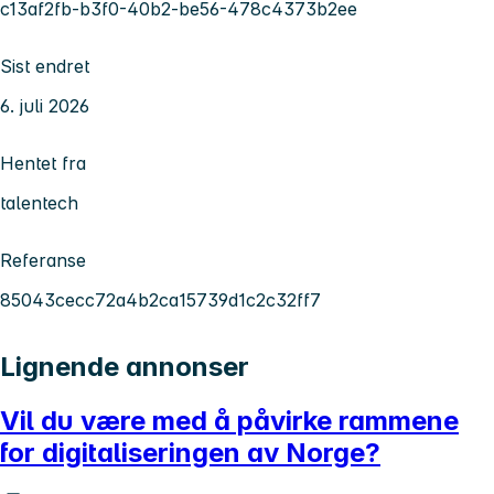
c13af2fb-b3f0-40b2-be56-478c4373b2ee
Sist endret
6. juli 2026
Hentet fra
talentech
Referanse
85043cecc72a4b2ca15739d1c2c32ff7
Lignende annonser
Vil du være med å påvirke rammene
for digitaliseringen av Norge?