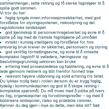
sammenhenger, sette retning og få sterke fagmiljøer til å
spille godt sammen.
Vi tror du har:
faglig tyngde innen informasjonssikkerhet, med god
forståelse for styringssystemer, risikostyring og det
regulatoriske landskapet
god kjennskap til personvernregelverket og evne til å
spille på lag med de fremste fagmiljøene på området
innsikt i kunstig intelligens og forståelse for hva
ansvarlig bruk krever av sikkerhet, personvern og styring
god skriftlig formidlingsevne, og evne til å omsette
komplekst fagstoff til veiledere, høringssvar og
beslutningsgrunnlag sektoren kan bruke
erfaring med prosessledelse og fasilitering, og evne til å
lede gjennom nettverk og tillit fremfor formell linje
relevant høyere utdanning og solid erfaring fra feltet
Du lykkes trolig best i rollen dersom du er trygg faglig,
tydelig i kommunikasjonen og god til å skape retning i
komplekse spørsmål. Du må trives med å jobbe på tvers
av fag, organisasjoner og forvaltningsnivåer – og med å
balansere ambisjoner, risiko og praktiske rammer.
Kjenner du deg igjen i mye av dette, men ikke alt? Søk