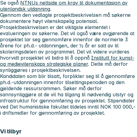
Se også
NTNUs nettside om krav til dokumentasjon av
utenlandsk utdanning
.
Gjennom den vedlagte prosjektbeskrivelsen må søkerne
dokumentere høyt vitenskapelig potensial.
Prosjektbeskrivelsen er det viktigste elementet i
evalueringen av søkerne. Det vil også være avgjørende at
prosjektet lar seg gjennomføre innenfor de normerte 3
årene for ph.d.- utdanningen, der ½ år er satt av til
skoleringsdelen av programmet. Det vil videre vurderes
hvorvidt prosjektet vil bidra til å oppnå
Institutt for kunst-
og medievitenskaps strategiske planer
. Dette må derfor
synliggjøres i prosjektbeskrivelsen.
Kandidaten som blir tilsatt, forplikter seg til å gjennomføre
ph.d.-utdanningen innenfor tilsettingsperioden og den
gjeldende ressursrammen. Søker må derfor
sannsynliggjøre at de vil ha tilgang til nødvendig utstyr og
infrastruktur for gjennomføring av prosjektet. Stipendiater
ved Det humanistiske fakultet tildeles inntil NOK 100 000,-
i driftsmidler for gjennomføring av prosjektet.
Vi tilbyr