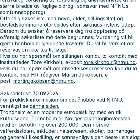
større bredde av faglige bidrag i samsvar med NTNUs
samfunnsoppdrag).
Offentlig søkerliste med navn, alder, stillingstittel og
bostedskommune utarbeides etter søknadsfristens utløp.
Dersom du ønsker å reservere deg fra oppføring på
offentlig søkerliste må dette begrunnes. Vurdering vil bli
gjort i henhold til
gjeldende lovverk
. Du vil bli varslet om
reservasjon ikke tas til følge.
Hvis du har spørsmål om stillingen kan du ta kontakt med
instituttleder Tore Kirkholt, e-post:
tore.kirkholt@ntnu.no
.
Hvis du har spørsmål om ansettelsesprosessen kan du ta
kontakt med HR-rådgiver Martin Jakobsen, e-
post:
martin.jakobsen@ntnu.no
.
Søknadsfrist: 30.09.2026
For praktisk informasjon om det å jobbe ved NTNU,
vennligst se
denne siden.
Trondheim
er en moderne europeisk by med en rik
kulturscene.
Trondheim er Norges teknologihovedstad
med en befolkning over 200 000. Den norske
velferdsstaten, inkludert helsevesen, skoler, barnehager
og generell likestilling, er sannsynligvis den beste i sitt slag