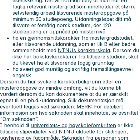
estetiske fag. Det vil normalt bety at man har en
faglig relevant mastergrad som inneholder et større
selvstendig arbeid tilsvarende masteroppgave på
minimum 30 studiepoeng. Utdanningsløpet ditt må
tilsvare et femårig norsk studium, der 120
studiepoeng er oppnådd på masternivå
ha en gjennomsnittskarakter fra mastergradstudiet,
eller tilsvarende utdanning, som er lik B eller bedre
sammenholdt med
NTNUs karakterskala
. Dersom du
ikke har bokstavkarakterer fra tidligere studium, skal
du likevel ha et tilsvarende faglig grunnlag
ha svært god muntlig og skriftlig fremstillingsevne i
engelsk
Dersom du har svakere karakterbakgrunn eller en
masteroppgave av mindre omfang, vil du kunne bli
vurdert dersom du kan dokumentere at du er særskilt
egnet til en ph.d.-utdanning. Slik dokumentasjon må
eventuelt legges ved søknaden.
MERK: For detaljert
informasjon om hva søknaden skal inneholde, se avsnittet
“Om søknaden”.
I henhold til
universitets- og høyskoleforskriften
er ikke
tidligere stipendiater ved NTNU aktuelle for stillingen,
uavhengig av fagområde. Søknader fra personer som