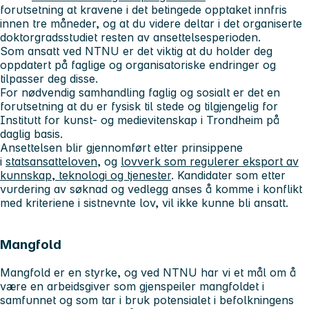
forutsetning at kravene i det betingede opptaket innfris
innen tre måneder, og at du videre deltar i det organiserte
doktorgradsstudiet resten av ansettelsesperioden.
Som ansatt ved NTNU er det viktig at du holder deg
oppdatert på faglige og organisatoriske endringer og
tilpasser deg disse.
For nødvendig samhandling faglig og sosialt er det en
forutsetning at du er fysisk til stede og tilgjengelig for
Institutt for kunst- og medievitenskap i Trondheim på
daglig basis.
Ansettelsen blir gjennomført etter prinsippene
i
statsansatteloven
, og
lovverk som regulerer eksport av
kunnskap, teknologi og tjenester
. Kandidater som etter
vurdering av søknad og vedlegg anses å komme i konflikt
med kriteriene i sistnevnte lov, vil ikke kunne bli ansatt.
Mangfold
Mangfold er en styrke, og ved NTNU har vi et mål om å
være en arbeidsgiver som gjenspeiler mangfoldet i
samfunnet og som tar i bruk potensialet i befolkningens