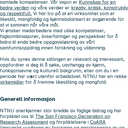
samlede kompetanser. Vår visjon er
Kunnskap for en
bedre verden
og våre verdier er
kreativ, kritisk, konstruktiv
og respektfull.
Vi har tro på at en virksomhet som er
likestilt, mangfoldig og kjønnsbalansert er avgjørende for
at vi sammen når våre mål.
Vi ønsker medarbeidere med ulike kompetanser,
fagkombinasjoner, livserfaringer og perspektiver for å
bidra til enda bedre oppgaveløsning av vårt
samfunnsoppdrag innen forskning og utdanning.
Hvis du synes denne stillingen er relevant og interessant,
oppfordrer vi deg til å søke, uavhengig av kjønn,
funksjonsevne og kulturell bakgrunn, eller om du i en
periode har vært utenfor arbeidslivet. NTNU har en rekke
virkemidler
for å fremme likestilling og mangfold.
Generell informasjon
NTNU anerkjenner stor bredde av faglige bidrag og har
forpliktet oss til
The San Francisco Declaration on
Research Assessment
og forpliktelsene i
CoARA
(ansvarlig vurdering av forskning og anerkjennelse av en