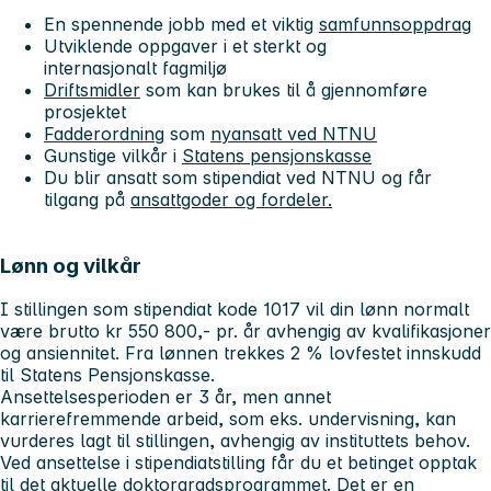
En spennende jobb med et viktig
samfunnsoppdrag
Utviklende oppgaver i et sterkt og
internasjonalt fagmiljø
Driftsmidler
som kan brukes til å gjennomføre
prosjektet
Fadderordning
som
nyansatt ved NTNU
Gunstige vilkår i
Statens pensjonskasse
Du blir ansatt som stipendiat ved NTNU og får
tilgang på
ansattgoder og fordeler.
Lønn og vilkår
I stillingen som stipendiat kode 1017 vil din lønn normalt
være brutto kr 550 800,- pr. år avhengig av kvalifikasjoner
og ansiennitet. Fra lønnen trekkes 2 % lovfestet innskudd
til Statens Pensjonskasse.
Ansettelsesperioden er 3 år, men annet
karrierefremmende arbeid, som eks. undervisning, kan
vurderes lagt til stillingen, avhengig av instituttets behov.
Ved ansettelse i stipendiatstilling får du et betinget opptak
til det
aktuelle doktorgradsprogrammet
. Det er en