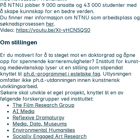
På NTNU jobber 9 000 ansatte og 43 000 studenter med
å skape kunnskap for en bedre verden.
Du finner mer informasjon om NTNU som arbeidsplass og
søknadsprosessen
her
.
Video:
https://youtu.be/Xt-yHCN5QS0
Om stillingen
Er du motivert for å ta steget mot en doktorgrad og åpne
opp for spennende karrieremuligheter? Institutt for kunst-
og medievitenskap lyser ut en stilling som stipendiat
knyttet til
ph.d.-programmet i estetiske fag
. Utlysningen
omfatter ikke ph.d.-utdanningen innen kunstnerisk
utviklingsarbeid.
Søkere skal utvikle et eget prosjekt, knyttet til en av
følgende forskergrupper ved instituttet:
The Film Research Group
AI Media
Reflexive Dramaturgy
Media, Data, Museums
Environmental Humanities
Socially Engaged Art Research