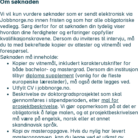
Om søknaden
Vi vil
kun
vurdere søknader som er sendt elektronisk via
Jobbnorge.no innen fristen og som har alle obligatoriske
vedlegg. Sørg derfor for at søknaden din tydelig viser
hvordan dine ferdigheter og erfaringer oppfyller
kvalifikasjonskravene. Dersom du inviteres til intervju, må
du ta med bekreftede kopier av attester og vitnemål ved
forespørsel.
Søknaden må inneholde:
Kopier av vitnemål, inkludert karakterutskrifter for
både bachelor- og mastergrad. Dersom din institusjon
tilbyr
diploma supplement
(vanlig for de fleste
europeiske læresteder), må også dette legges ved.
Utfylt CV i jobbnorge.no.
Beskrivelse av doktorgradsprosjektet som skal
gjennomføres i stipendperioden, etter
mal for
prosjektbeskrivelse
. Vi gjør oppmerksom på at det er
obligatorisk å følge malen, og at prosjektbeskrivelsen
må være på engelsk, norsk eller et annet
skandinavisk språk.
Kopi av masteroppgave. Hvis du nylig har levert
masteroppgaven, kan du legge ved et utkast av