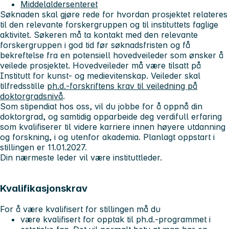
Middelaldersenteret
Søknaden skal gjøre rede for hvordan prosjektet relateres
til den relevante forskergruppen og til instituttets faglige
aktivitet. Søkeren må ta kontakt med den relevante
forskergruppen i god tid før søknadsfristen og få
bekreftelse fra en potensiell hovedveileder som ønsker å
veilede prosjektet. Hovedveileder må være tilsatt på
Institutt for kunst- og medievitenskap. Veileder skal
tilfredsstille
ph.d.-forskriftens krav til veiledning på
doktorgradsnivå
.
Som stipendiat hos oss, vil du jobbe for å oppnå din
doktorgrad, og samtidig opparbeide deg verdifull erfaring
som kvalifiserer til videre karriere innen høyere utdanning
og forskning, i og utenfor akademia. Planlagt oppstart i
stillingen er 11.01.2027.
Din nærmeste leder vil være instituttleder.
Kvalifikasjonskrav
For å være kvalifisert for stillingen må du
være kvalifisert for opptak til ph.d.-programmet i