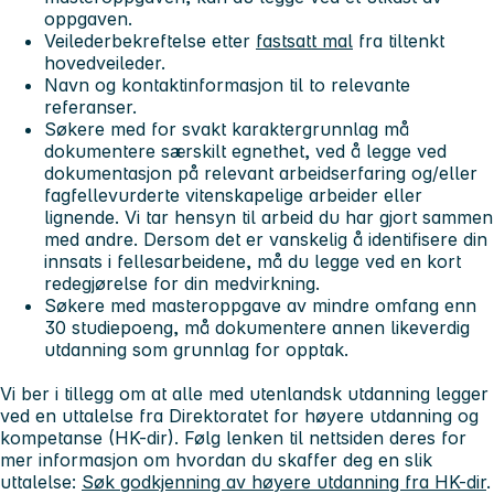
oppgaven.
Veilederbekreftelse etter
fastsatt mal
fra tiltenkt
hovedveileder.
Navn og kontaktinformasjon til to relevante
referanser.
Søkere med for svakt karaktergrunnlag må
dokumentere særskilt egnethet, ved å legge ved
dokumentasjon på relevant arbeidserfaring og/eller
fagfellevurderte vitenskapelige arbeider eller
lignende. Vi tar hensyn til arbeid du har gjort sammen
med andre. Dersom det er vanskelig å identifisere din
innsats i fellesarbeidene, må du legge ved en kort
redegjørelse for din medvirkning.
Søkere med masteroppgave av mindre omfang enn
30 studiepoeng, må dokumentere annen likeverdig
utdanning som grunnlag for opptak.
Vi ber i tillegg om at alle med utenlandsk utdanning legger
ved en uttalelse fra Direktoratet for høyere utdanning og
kompetanse (HK-dir). Følg lenken til nettsiden deres for
mer informasjon om hvordan du skaffer deg en slik
uttalelse:
Søk godkjenning av høyere utdanning fra HK-dir
.