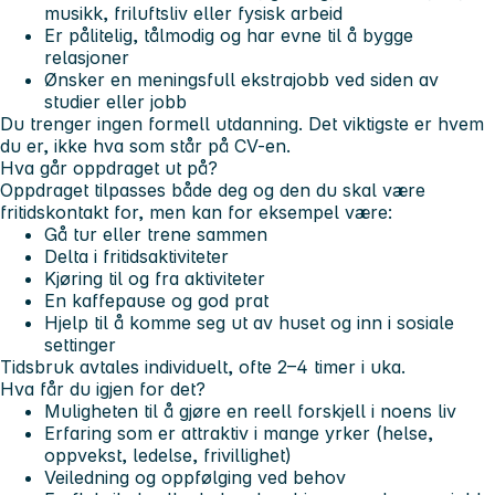
musikk, friluftsliv eller fysisk arbeid
Er pålitelig, tålmodig og har evne til å bygge
relasjoner
Ønsker en meningsfull ekstrajobb ved siden av
studier eller jobb
Du trenger ingen formell utdanning. Det viktigste er hvem
du er, ikke hva som står på CV-en.
Hva går oppdraget ut på?
Oppdraget tilpasses både deg og den du skal være
fritidskontakt for, men kan for eksempel være:
Gå tur eller trene sammen
Delta i fritidsaktiviteter
Kjøring til og fra aktiviteter
En kaffepause og god prat
Hjelp til å komme seg ut av huset og inn i sosiale
settinger
Tidsbruk avtales individuelt, ofte 2–4 timer i uka.
Hva får du igjen for det?
Muligheten til å gjøre en reell forskjell i noens liv
Erfaring som er attraktiv i mange yrker (helse,
oppvekst, ledelse, frivillighet)
Veiledning og oppfølging ved behov