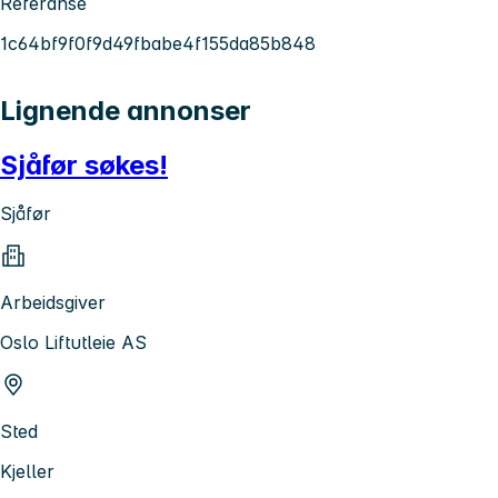
Referanse
1c64bf9f0f9d49fbabe4f155da85b848
Lignende annonser
Sjåfør søkes!
Sjåfør
Arbeidsgiver
Oslo Liftutleie AS
Sted
Kjeller