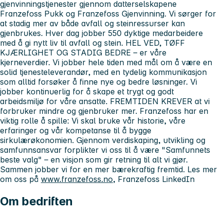
gjenvinningstjenester gjennom datterselskapene
Franzefoss Pukk og
Franzefoss Gjenvinning
. Vi sørger for
at stadig mer av både avfall og steinressurser kan
gjenbrukes. Hver dag jobber 550 dyktige medarbeidere
med å gi nytt liv til avfall og stein.
HEL VED, TØFF
KJÆRLIGHET OG STADIG BEDRE – er våre
kjerneverdier. Vi jobber hele tiden med mål om å være en
solid tjenesteleverandør, med en tydelig kommunikasjon
som alltid forsøker å finne nye og bedre løsninger. Vi
jobber kontinuerlig for å skape et trygt og godt
arbeidsmiljø for våre ansatte.
FREMTIDEN KREVER at vi
forbruker mindre og gjenbruker mer. Franzefoss har en
viktig rolle å spille: Vi skal bruke vår historie, våre
erfaringer og vår kompetanse til å bygge
sirkulærøkonomien. Gjennom verdiskaping, utvikling og
samfunnsansvar forplikter vi oss til å være "Samfunnets
beste valg" – en visjon som gir retning til alt vi gjør.
Sammen jobber vi for en mer bærekraftig fremtid.
Les mer
om oss på
www.franzefoss.no
, Franzefoss LinkedIn
Om bedriften