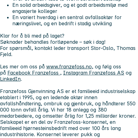
En solid arbeidsgiver, og et godt arbeidsmiljø med
engasjerte kolleger
En variert hverdag i en sentral avfallsaktør for
næringslivet, og en bedrift i stadig utvikling
Klar for å bli med på laget?
Søknader behandles fortløpende – søk i dag!
For spørsmål, kontakt leder transport Stor-Oslo, Thomas
Fjeld.
Les mer om oss på
www.franzefoss.no
, og følg oss
på
Facebook Franzefoss ,
Instagram Franzefoss AS
og
LinkedIn
.
Franzefoss Gjenvinning
AS er et familieeid industriselskap
etablert i 1995, og en ledende aktør innen
avfallshåndtering, ombruk og gjenbruk, og håndterer 550
000 tonn avfall årlig. Vi har 18 anlegg og 380
medarbeidere, og omsetter årlig for 1,25 milliarder kroner.
Selskapet er en del av Franzefoss-konsernet, en
familieeid hjørnesteinsbedrift med over 100 års lang
industrihistorie. Konsernet leverer pukk og