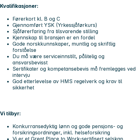
Kvalifikasjoner:
Førerkort kl. B og C
Gjennomført YSK (Yrkessjåførkurs)
Sjåførerfaring fra tilsvarende stilling
Kjennskap til bransjen er en fordel
Gode norskkunnskaper, muntlig og skriftlig
forståelse
Du må være serviceinnstilt, pålitelig og
ansvarsbevisst
Sertifikater og kompetansebevis må fremlegges ved
intervju
God etterlevelse av HMS regelverk og krav til
sikkerhet
Vi tilbyr:
Konkurransedyktig lønn og gode pensjons- og
forsikringsordninger, inkl. helseforsikring
Vi er et Great Place to Work-sertifisert selskap