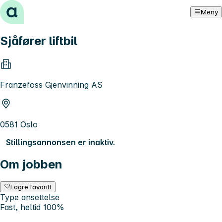
Hopp til innhold
Meny
Sjåfører liftbil
Franzefoss Gjenvinning AS
0581 Oslo
Stillingsannonsen er inaktiv.
Om jobben
Lagre favoritt
Type ansettelse
Fast, heltid 100%