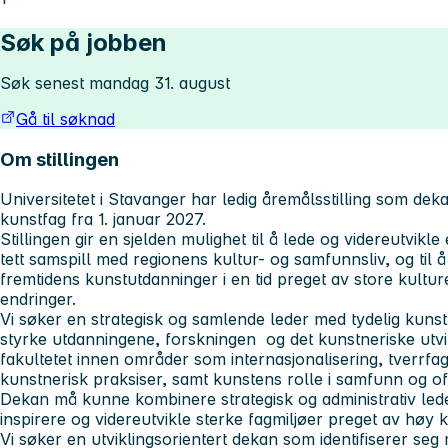
Søk på jobben
Søk senest mandag 31. august
Gå til søknad
Om stillingen
Universitetet i Stavanger har ledig åremålsstilling som de
kunstfag fra 1. januar 2027.
Stillingen gir en sjelden mulighet til å lede og videreutvikle e
tett samspill med regionens kultur- og samfunnsliv, og til å 
fremtidens kunstutdanninger i en tid preget av store kult
endringer.
Vi søker en strategisk og samlende leder med tydelig kuns
styrke utdanningene, forskningen og det kunstneriske utvik
fakultetet innen områder som internasjonalisering, tverrfa
kunstnerisk praksiser, samt kunstens rolle i samfunn og off
Dekan må kunne kombinere strategisk og administrativ lede
inspirere og videreutvikle sterke fagmiljøer preget av høy 
Vi søker en utviklingsorientert dekan som identifiserer seg 