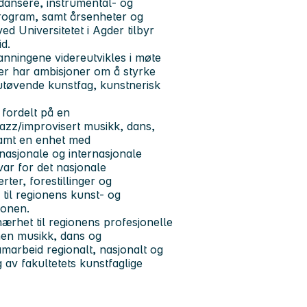
 dansere, instrumental- og
ogram, samt årsenheter og
d Universitetet i Agder tilbyr
id.
anningene videreutvikles i møte
er har ambisjoner om å styrke
 utøvende kunstfag, kunstnerisk
 fordelt på en
jazz/improvisert musikk, dans,
 samt en enhet med
 nasjonale og internasjonale
var for det nasjonale
ter, forestillinger og
 til regionens kunst- og
gionen.
ærhet til regionens profesjonelle
nnen musikk, dans og
marbeid regionalt, nasjonalt og
g av fakultetets kunstfaglige