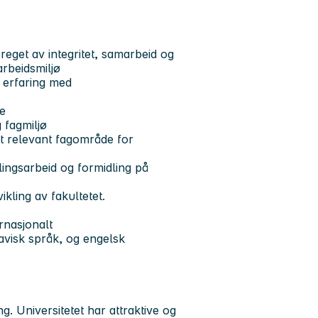
eget av integritet, samarbeid og
arbeidsmiljø
 erfaring med
ne
g fagmiljø
t relevant fagområde for
lingsarbeid og formidling på
kling av fakultetet.
ernasjonalt
avisk språk, og engelsk
ing. Universitetet har attraktive og