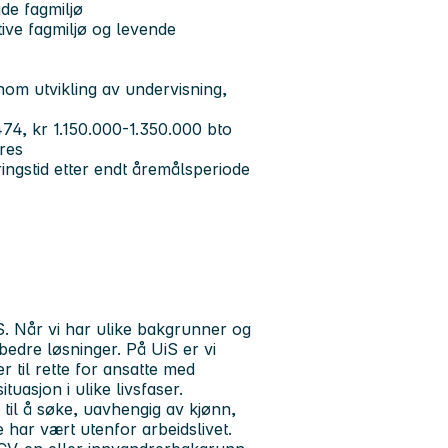
ide fagmiljø
tive fagmiljø og levende
nom utvikling av undervisning,
1474, kr 1.150.000-1.350.000 bto
eres
ringstid etter endt åremålsperiode
S. Når vi har ulike bakgrunner og
 bedre løsninger. På UiS er vi
r til rette for ansatte med
tuasjon i ulike livsfaser.
 til å søke, uavhengig av kjønn,
 har vært utenfor arbeidslivet.