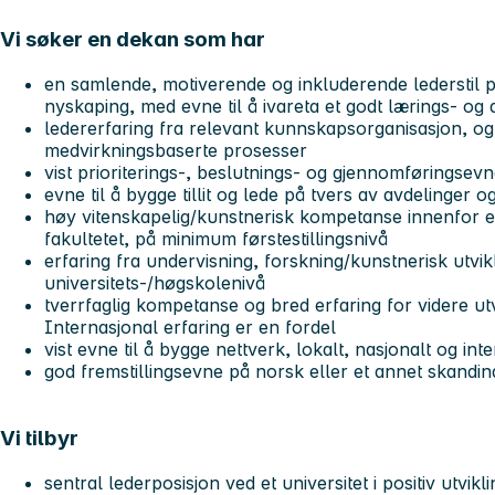
Vi søker en dekan som har
en samlende, motiverende og inkluderende lederstil pr
nyskaping, med evne til å ivareta et godt lærings- og 
ledererfaring fra relevant kunnskapsorganisasjon, og
medvirkningsbaserte prosesser
vist prioriterings-, beslutnings- og gjennomføringsev
evne til å bygge tillit og lede på tvers av avdelinger o
høy vitenskapelig/kunstnerisk kompetanse innenfor e
fakultetet, på minimum førstestillingsnivå
erfaring fra undervisning, forskning/kunstnerisk utvik
universitets-/høgskolenivå
tverrfaglig kompetanse og bred erfaring for videre utvi
Internasjonal erfaring er en fordel
vist evne til å bygge nettverk, lokalt, nasjonalt og int
god fremstillingsevne på norsk eller et annet skandin
Vi tilbyr
sentral lederposisjon ved et universitet i positiv utvikl