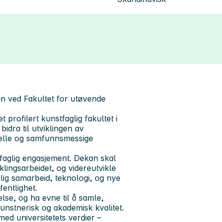
kan ved Fakultet for utøvende
t profilert kunstfaglig fakultet i
bidra til utviklingen av
urelle og samfunnsmessige
tfaglig engasjement. Dekan skal
lingsarbeidet, og videreutvikle
glig samarbeid, teknologi, og nye
entlighet.
lse, og ha evne til å samle,
kunstnerisk og akademisk kvalitet.
med universitetets verdier –