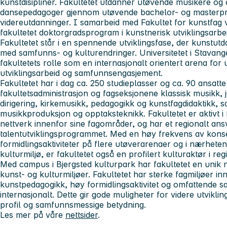
kunstdisipliner. Fakultetet utdanner utøvende musikere og
dansepedagoger gjennom utøvende bachelor- og masterpr
videreutdanninger. I samarbeid med Fakultet for kunstfag ve
fakultetet doktorgradsprogram i kunstnerisk utviklingsarbe
Fakultetet står i en spennende utviklingsfase, der kunstutd
med samfunns- og kulturendringer. Universitetet i Stavang
fakultetets rolle som en internasjonalt orientert arena for
utviklingsarbeid og samfunnsengasjement.
Fakultetet har i dag ca. 250 studieplasser og ca. 90 ansatte
fakultetsadministrasjon og fagseksjonene klassisk musikk, 
dirigering, kirkemusikk, pedagogikk og kunstfagdidaktikk,
musikkproduksjon og opptaksteknikk. Fakultetet er aktivt i
nettverk innenfor sine fagområder, og har et regionalt ans
talentutviklingsprogrammet. Med en høy frekvens av konser
formidlingsaktiviteter på flere utøverarenaer og i nærheten
kulturmiljø, er fakultetet også en profilert kulturaktør i re
Med campus i Bjergsted kulturpark har fakultetet en unik n
kunst- og kulturmiljøer. Fakultetet har sterke fagmiljøer i
kunstpedagogikk, høy formidlingsaktivitet og omfattende sa
internasjonalt. Dette gir gode muligheter for videre utviklin
profil og samfunnsmessige betydning.
Les mer på våre
nettsider
.