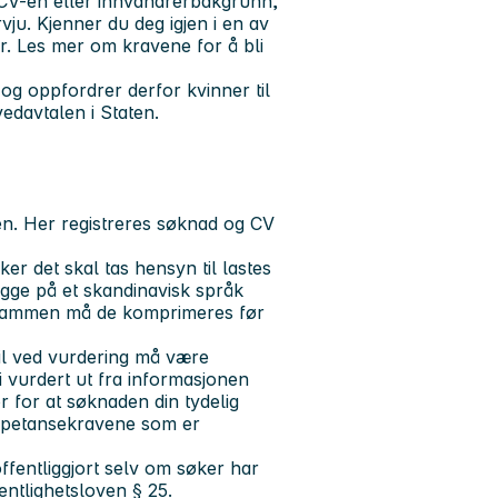
i CV-en eller innvandrerbakgrunn,
rvju. Kjenner du deg igjen i en av
r. Les mer om kravene for å bli
r og oppfordrer derfor kvinner til
edavtalen i Staten.
den. Her registreres søknad og CV
r det skal tas hensyn til lastes
gge på et skandinavisk språk
l sammen må de komprimeres før
il ved vurdering må være
i vurdert ut fra informasjonen
 for at søknaden din tydelig
ompetansekravene som er
fentliggjort selv om søker har
fentlighetsloven § 25.