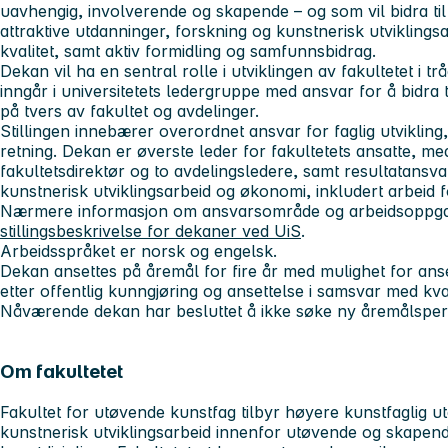
uavhengig, involverende og skapende – og som vil bidra til 
attraktive utdanninger, forskning og kunstnerisk utviklings
kvalitet, samt aktiv formidling og samfunnsbidrag.
Dekan vil ha en sentral rolle i utviklingen av fakultetet i t
inngår i universitetets ledergruppe med ansvar for å bidra t
på tvers av fakultet og avdelinger.
Stillingen innebærer overordnet ansvar for faglig utvikling
retning. Dekan er øverste leder for fakultetets ansatte, m
fakultetsdirektør og to avdelingsledere, samt resultatansva
kunstnerisk utviklingsarbeid og økonomi, inkludert arbeid f
Nærmere informasjon om ansvarsområde og arbeidsoppg
stillingsbeskrivelse for dekaner ved UiS
.
Arbeidsspråket er norsk og engelsk.
Dekan ansettes på åremål for fire år med mulighet for ansett
etter offentlig kunngjøring og ansettelse i samsvar med kval
Nåværende dekan har besluttet å ikke søke ny åremålsper
Om fakultetet
Fakultet for utøvende kunstfag
tilbyr høyere kunstfaglig u
kunstnerisk utviklingsarbeid innenfor utøvende og skapen