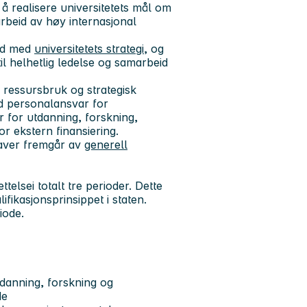
å realisere universitetets mål om
arbeid av høy internasjonal
råd med
universitetets strategi
, og
il helhetlig ledelse og samarbeid
, ressursbruk og strategisk
ed personalansvar for
r for utdanning, forskning,
or ekstern finansiering.
aver fremgår av
generell
elsei totalt tre perioder. Dette
ifikasjonsprinsippet i staten.
iode.
tdanning, forskning og
de