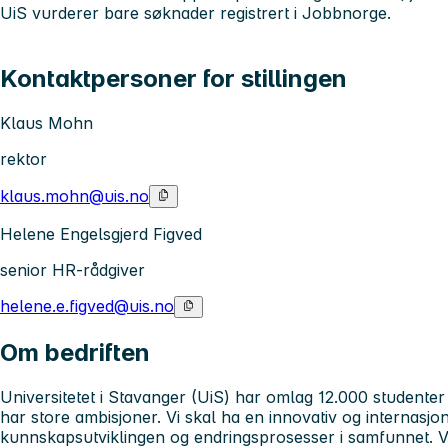
UiS vurderer bare søknader registrert i Jobbnorge.
Kontaktpersoner for stillingen
Klaus Mohn
rektor
klaus.mohn@uis.no
Helene Engelsgjerd Figved
senior HR-rådgiver
helene.e.figved@uis.no
Om bedriften
Universitetet i Stavanger (UiS) har omlag 12.000 studenter 
har store ambisjoner. Vi skal ha en innovativ og internasjon
kunnskapsutviklingen og endringsprosesser i samfunnet. Vå