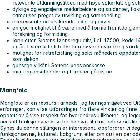
relevante utdanningstilbud med høye søkertall og sol
dyktige og engasjerte medarbeidere og studenter, i ak
campuser preget av utvikling og samhandling
interessante og utviklende lederoppgaver
en god mulighet til å være med å forme framtida gjen
forskning og formidling
lønn etter Statens lønnsregulativ, l.pl. 17.500, kode 
pr år. I særskilte tilfeller kan høyere avlønning vurd
mulighet for retrettstilling og seks måneders oppdate
som dekan
gunstige vilkår i
Statens pensjonskasse
mer om ansattgoder og fordeler på
uis.no
Mangfold
Mangfold er en ressurs i arbeids- og læringsmiljøet ved Ui
erfaringer, kan vi se utfordringer fra flere vinkler og finne
opptatt av å vise respekt for hverandres ulikheter, og legge
nedsatt funksjonsevne. Vi tar hensyn til dine behov og din si
Synes du denne stillingen er interessant, oppfordrer vi deg
funksjonsevne, kulturell bakgrunn eller om du i en periode