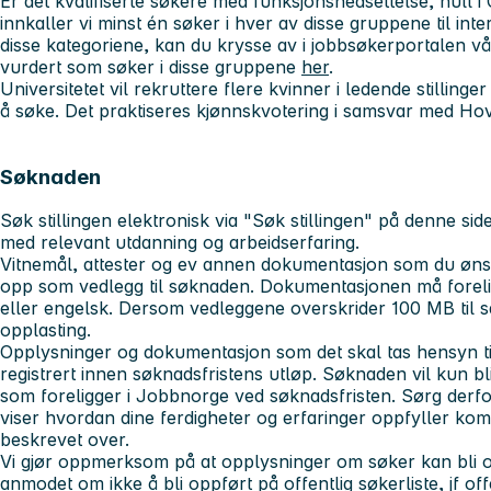
Er det kvalifiserte søkere med funksjonsnedsettelse, hull 
innkaller vi minst én søker i hver av disse gruppene til inte
disse kategoriene, kan du krysse av i jobbsøkerportalen vå
vurdert som søker i disse gruppene
her
.
Universitetet vil rekruttere flere kvinner i ledende stillinge
å søke. Det praktiseres kjønnskvotering i samsvar med Hov
Søknaden
Søk stillingen elektronisk via "Søk stillingen" på denne si
med relevant utdanning og arbeidserfaring.
Vitnemål, attester og ev annen dokumentasjon som du ønske
opp som vedlegg til søknaden. Dokumentasjonen må foreli
eller engelsk. Dersom vedleggene overskrider 100 MB ti
opplasting.
Opplysninger og dokumentasjon som det skal tas hensyn t
registrert innen søknadsfristens utløp. Søknaden vil kun bl
som foreligger i Jobbnorge ved søknadsfristen. Sørg derfor
viser hvordan dine ferdigheter og erfaringer oppfyller k
beskrevet over.
Vi gjør oppmerksom på at opplysninger om søker kan bli of
anmodet om ikke å bli oppført på offentlig søkerliste, jf of