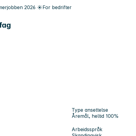
erjobben
2026
☀️
For bedrifter
fag
Type ansettelse
Åremål, heltid 100%
Arbeidsspråk
Skandinavisk