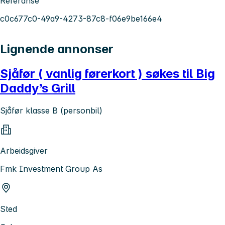
Referanse
c0c677c0-49a9-4273-87c8-f06e9be166e4
Lignende annonser
Sjåfør ( vanlig førerkort ) søkes til Big
Daddy’s Grill
Sjåfør klasse B (personbil)
Arbeidsgiver
Fmk Investment Group As
Sted