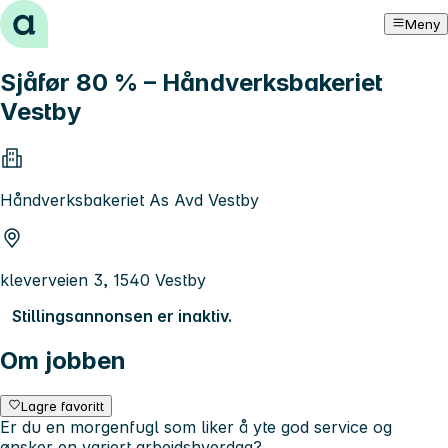
Hopp til innhold
Meny
Sjåfør 80 % – Håndverksbakeriet
Vestby
Håndverksbakeriet As Avd Vestby
kleverveien 3, 1540 Vestby
Stillingsannonsen er inaktiv.
Om jobben
Lagre favoritt
Er du en morgenfugl som liker å yte god service og
ønsker en variert arbeidshverdag?