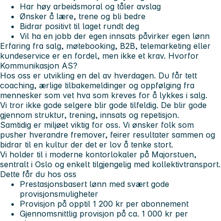
Har høy arbeidsmoral og tåler avslag
Ønsker å lære, trene og bli bedre
Bidrar positivt til laget rundt deg
Vil ha en jobb der egen innsats påvirker egen lønn
Erfaring fra salg, møtebooking, B2B, telemarketing eller
kundeservice er en fordel, men ikke et krav. Hvorfor
Kommunikasjon AS?
Hos oss er utvikling en del av hverdagen. Du får tett
coaching, ærlige tilbakemeldinger og oppfølging fra
mennesker som vet hva som kreves for å lykkes i salg.
Vi tror ikke gode selgere blir gode tilfeldig. De blir gode
gjennom struktur, trening, innsats og repetisjon.
Samtidig er miljøet viktig for oss. Vi ønsker folk som
pusher hverandre fremover, feirer resultater sammen og
bidrar til en kultur der det er lov å tenke stort.
Vi holder til i moderne kontorlokaler på
Majorstuen
,
sentralt i Oslo og enkelt tilgjengelig med kollektivtransport.
Dette får du hos oss
Prestasjonsbasert lønn med svært gode
provisjonsmuligheter
Provisjon på opptil
1 200 kr per abonnement
Gjennomsnittlig provisjon på ca.
1 000 kr per