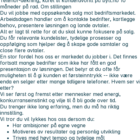
Telenor-dekning, kåret til
kundefavoritt på bytt.no 10
måneder på rad
. Om stillingen
Du vil jobbe med oppsøkende salg mot bedriftsmarkedet.
Arbeidsdagen handler om å kontakte bedrifter, kartlegge
behov, presentere løsningen og lande avtaler.
Alt er lagt til rette for at du skal kunne fokusere på salg.
Du får relevante kundelister, tydelige prosesser og
oppfølging som hjelper deg å skape gode samtaler og
close flere avtaler.
En stor fordel hos oss er markedet du jobber i. Det finnes
fortsatt mange bedrifter som ikke har fått en god
presentasjon av løsningen. Det betyr at du ofte får
muligheten til å gi kunden et førsteinntrykk -- ikke være
enda en selger etter mange tidligere telefoner. Hvem ser vi
etter?
Vi ser først og fremst etter mennesker med energi,
konkurranseinstinkt og vilje til å bli gode over tid.
Du trenger ikke lang erfaring, men du må ha riktig
innstilling.
Vi tror du vil lykkes hos oss dersom du:
Har ambisjoner på egne vegne
Motiveres av resultater og personlig utvikling
Trives med høyt tempo og tydelige mål