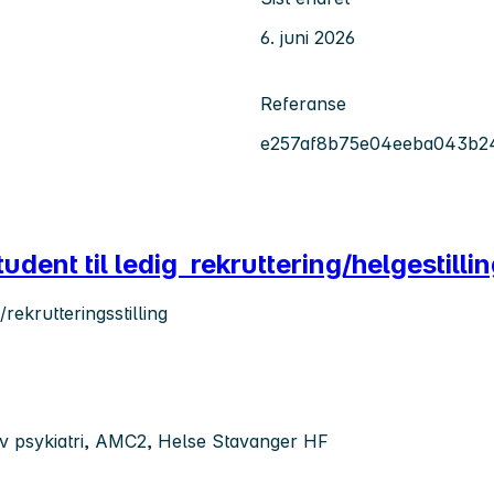
6. juni 2026
Referanse
e257af8b75e04eeba043b2
dent til ledig rekruttering/helgestilli
rekrutteringsstilling
siv psykiatri, AMC2, Helse Stavanger HF