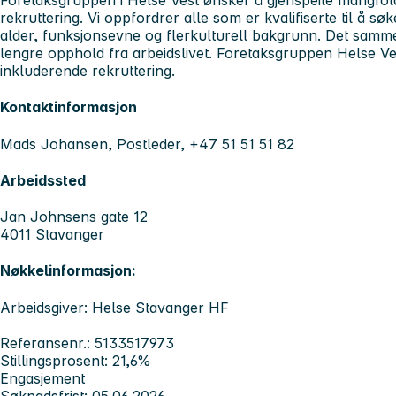
Foretaksgruppen i Helse Vest ønsker å gjenspeile mangfold
rekruttering. Vi oppfordrer alle som er kvalifiserte til å søk
alder, funksjonsevne og flerkulturell bakgrunn. Det samm
lengre opphold fra arbeidslivet. Foretaksgruppen Helse Vest
inkluderende rekruttering.
Kontaktinformasjon
Mads Johansen, Postleder, +47 51 51 51 82
Arbeidssted
Jan Johnsens gate 12
4011 Stavanger
Nøkkelinformasjon:
Arbeidsgiver: Helse Stavanger HF
Referansenr.: 5133517973
Stillingsprosent: 21,6%
Engasjement
Søknadsfrist: 05.06.2026