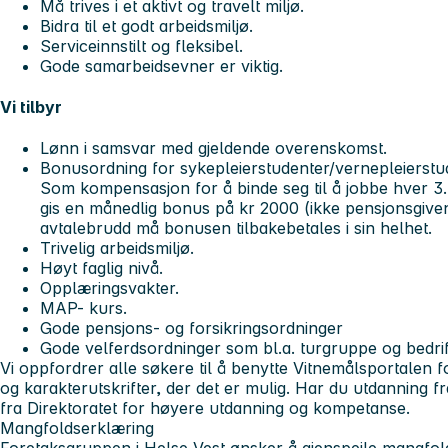
Må trives i et aktivt og travelt miljø.
Bidra til et godt arbeidsmiljø.
Serviceinnstilt og fleksibel.
Gode samarbeidsevner er viktig.
Vi tilbyr
Lønn i samsvar med gjeldende overenskomst.
Bonusordning for sykepleierstudenter/vernepleierstu
Som kompensasjon for å binde seg til å jobbe hver 3
gis en månedlig bonus på kr 2000 (ikke pensjonsgivend
avtalebrudd må bonusen tilbakebetales i sin helhet.
Trivelig arbeidsmiljø.
Høyt faglig nivå.
Opplæringsvakter.
MAP- kurs.
Gode pensjons- og forsikringsordninger
Gode velferdsordninger som bl.a. turgruppe og bedrift
Vi oppfordrer alle søkere til å benytte Vitnemålsportalen fo
og karakterutskrifter, der det er mulig. Har du utdanning f
fra Direktoratet for høyere utdanning og kompetanse.
Mangfoldserklæring