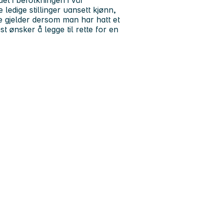
et i befolkningen i vår
e ledige stillinger uansett kjønn,
e gjelder dersom man har hatt et
 ønsker å legge til rette for en