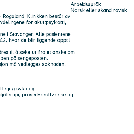
Arbeidsspråk
Norsk eller skandinavisk
r- Rogaland. Klinikken består av
delingene for akuttpsykiatri,
ne i Stavanger. Alle pasientene
2, hvor de blir liggende opptil
es til å søke ut ifra et ønske om
ppen på sengeposten.
tasjon må vedlegges søknaden.
 lege/psykolog.
iljøterapi, prosedyreutførelse og