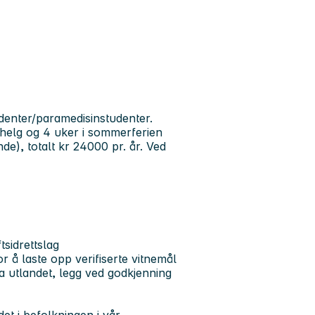
denter/paramedisinstudenter.
.helg og 4 uker i sommerferien
e), totalt kr 24000 pr. år. Ved
sidrettslag
r å laste opp verifiserte vitnemål
ra utlandet, legg ved godkjenning