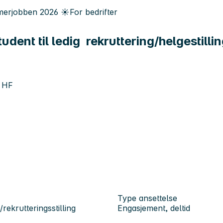
erjobben
2026
☀️
For bedrifter
dent til ledig rekruttering/helgestilli
r HF
Type ansettelse
rekrutteringsstilling
Engasjement, deltid