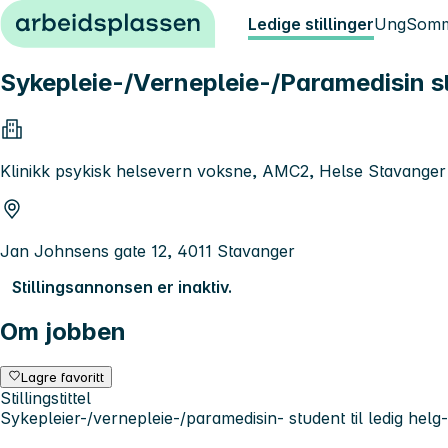
Hopp til innhold
Ledige stillinger
Ung
Somm
Sykepleie-/Vernepleie-/Paramedisin stu
Klinikk psykisk helsevern voksne, AMC2, Helse Stavange
Jan Johnsens gate 12, 4011 Stavanger
Stillingsannonsen er inaktiv.
Om jobben
Lagre favoritt
Stillingstittel
Sykepleier-/vernepleie-/paramedisin- student til ledig helg-/