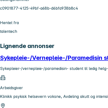
c0901877-4125-49bf-a68b-d6bfa938b8c4
Hentet fra
talentech
Lignende annonser
Sykepleie-/Vernepleie-/Paramedisin stu
Sykepleier-/vernepleie-/paramedisin- student til ledig helg-/
Arbeidsgiver
Klinikk psykisk helsevern voksne, Avdeling akutt og inten