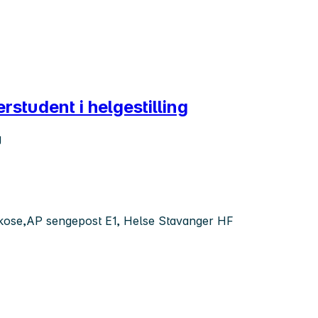
rstudent i helgestilling
g
sykose,AP sengepost E1, Helse Stavanger HF