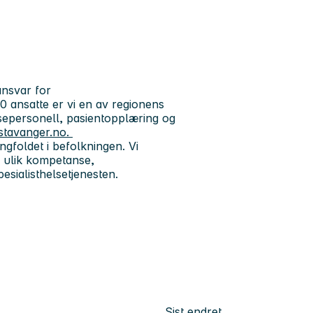
ansvar for
 ansatte er vi en av regionens
lsepersonell, pasientopplæring og
stavanger.no.
gfoldet i befolkningen. Vi
 ulik kompetanse,
pesialisthelsetjenesten.
Sist endret