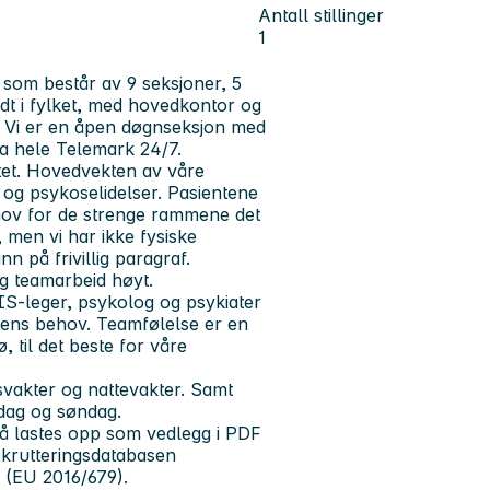
Antall stillinger
1
som består av 9 seksjoner, 5
ndt i fylket, med hovedkontor og
en. Vi er en åpen døgnseksjon med
ra hele Telemark 24/7.
ltet. Hovedvekten av våre
r og psykoselidelser. Pasientene
ehov for de strenge rammene det
 men vi har ikke fysiske
n på frivillig paragraf.
og teamarbeid høyt.
IS-leger, psykolog og psykiater
entens behov. Teamfølelse er en
jø, til det beste for våre
svakter og nattevakter. Samt
rdag og søndag.
må lastes opp som vedlegg i PDF
ekrutteringsdatabasen
 (EU 2016/679).