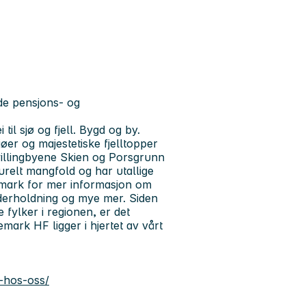
de pensjons- og
til sjø og fjell. Bygd og by.
er og majestetiske fjelltopper
tvillingbyene Skien og Porsgrunn
turelt mangfold og har utallige
Telemark for mer informasjon om
nderholdning og mye mer. Siden
 fylker i regionen, er det
mark HF ligger i hjertet av vårt
-hos-oss/