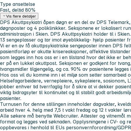
Type ansettelse
Fast, deltid 80%
Vis flere detaljer
DPS Akuttpsykiatri åpen døgn er en del av DPS Telemark, 
døgnposter og 4 poliklinikker. Seksjonene er lokalisert ru
administrasjon i Skien. DPS Akuttpsykiatri holder til i Ski
13 sengeplasser og tar imot øyeblikkelig- hjelp pasienter f
Vi er en av få akuttpsykiatriske sengeposter innen DPS fe
pasientforløp er akutte krisereaksjoner, affektive tilstande
som legges inn hos oss er i en tilstand hvor det ikke er b
er på en lukket akuttpost. Seksjonen er godkjent for tvang,
tvangsmidler tilgjengelig, og ca. 90% av pasientene legges in
Hos oss vil du komme inn i et miljø som setter samarbeid 
Helsefagarbeidere, vernepleiere, sykepleiere, sosionom, L
jobber enhver tid tverrfaglig for å sikre at vi dekker pasi
viktig bidragsyter til kontinuitet og til stabilt godt arbeidsmil
pasienter.
Turnusen for denne stillingen inneholder dagvakter, kveld
arbeid hver 4. helg med 7,5 t vakt fredag og 12 t vakter lø
Alle søkere må benytte Webcruiter. Attester og vitnemål 
format og legges ved søknaden. Opplysningene i CV- og r
oppbevares i henhold til EUs personvernforordning/GDPR