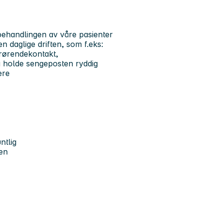
 behandlingen av våre pasienter
n daglige driften, som f.eks:
pårørendekontakt,
 å holde sengeposten ryddig
ere
ntlig
gen