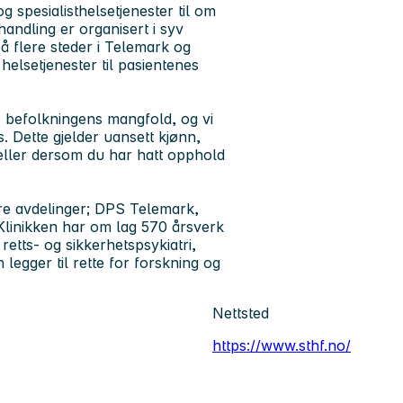
 spesialisthelsetjenester til om
ndling er organisert i syv
å flere steder i Telemark og
i helsetjenester til pasientenes
e befolkningens mangfold, og vi
s. Dette gjelder uansett kjønn,
eller dersom du har hatt opphold
tre avdelinger; DPS Telemark,
Klinikken har om lag 570 årsverk
retts- og sikkerhetspsykiatri,
 legger til rette for forskning og
Nettsted
https://www.sthf.no/