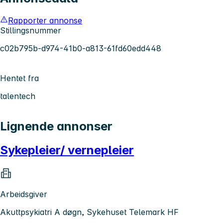
Rapporter annonse
Stillingsnummer
c02b795b-d974-41b0-a813-61fd60edd448
Hentet fra
talentech
Lignende annonser
Sykepleier/ vernepleier
Arbeidsgiver
Akuttpsykiatri A døgn, Sykehuset Telemark HF