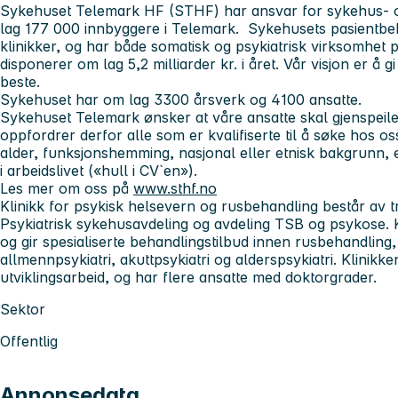
Sykehuset Telemark HF
(STHF) har ansvar for sykehus- og
lag 177 000 innbyggere i Telemark. Sykehusets pasientbeha
klinikker, og har både somatisk og psykiatrisk virksomhet p
disponerer om lag 5,2 milliarder kr. i året. Vår visjon er å g
beste.
Sykehuset har om lag 3300 årsverk og 4100 ansatte.
Sykehuset Telemark ønsker at våre ansatte skal gjenspeil
oppfordrer derfor alle som er kvalifiserte til å søke hos os
alder, funksjonshemming, nasjonal eller etnisk bakgrunn, 
i arbeidslivet («hull i CV`en»).
Les mer om oss på
www.sthf.no
Klinikk for psykisk helsevern og rusbehandling
består av 
Psykiatrisk sykehusavdeling og avdeling TSB og psykose. 
og gir spesialiserte behandlingstilbud innen rusbehandling, 
allmennpsykiatri, akuttpsykiatri og alderspsykiatri. Klinikken
utviklingsarbeid, og har flere ansatte med doktorgrader.
Sektor
Offentlig
Annonsedata