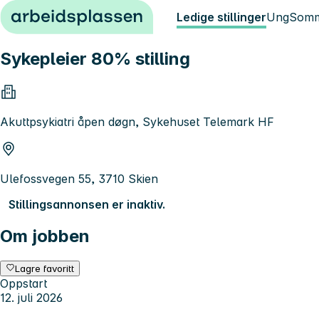
Hopp til innhold
Ledige stillinger
Ung
Somm
Sykepleier 80% stilling
Akuttpsykiatri åpen døgn, Sykehuset Telemark HF
Ulefossvegen 55, 3710 Skien
Stillingsannonsen er inaktiv.
Om jobben
Lagre favoritt
Oppstart
12. juli 2026