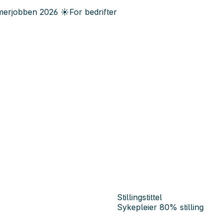
erjobben
2026
☀️
For bedrifter
Stillingstittel
Sykepleier 80% stilling