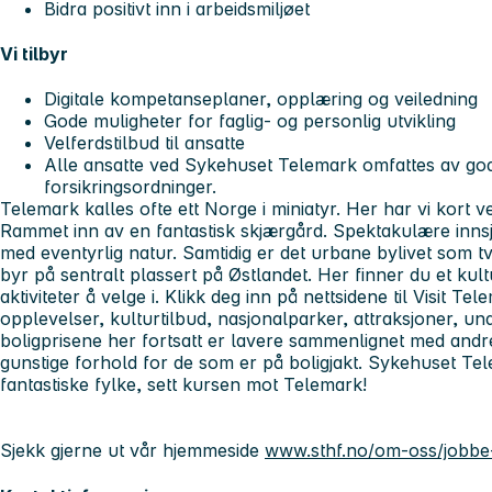
Bidra positivt inn i arbeidsmiljøet
Vi tilbyr
Digitale kompetanseplaner, opplæring og veiledning
Gode muligheter for faglig- og personlig utvikling
Velferdstilbud til ansatte
Alle ansatte ved Sykehuset Telemark omfattes av go
forsikringsordninger.
Telemark kalles ofte ett Norge i miniatyr. Her har vi kort vei 
Rammet inn av en fantastisk skjærgård. Spektakulære innsjø
med eventyrlig natur. Samtidig er det urbane bylivet som 
byr på sentralt plassert på Østlandet. Her finner du et kul
aktiviteter å velge i. Klikk deg inn på nettsidene til Visit 
opplevelser, kulturtilbud, nasjonalparker, attraksjoner, u
boligprisene her fortsatt er lavere sammenlignet med andre
gunstige forhold for de som er på boligjakt. Sykehuset Tele
fantastiske fylke, sett kursen mot Telemark!
Sjekk gjerne ut vår hjemmeside
www.sthf.no/om-oss/jobbe