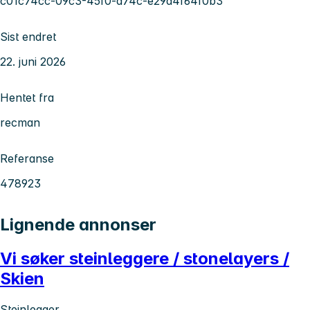
c01c74cc-09c3-45f0-a74c-e29d4f64f0b3
Sist endret
22. juni 2026
Hentet fra
recman
Referanse
478923
Lignende annonser
Vi søker steinleggere / stonelayers /
Skien
Steinlegger