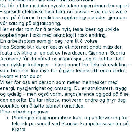
Du får jobbe med den nyeste teknologien innen transport
– spesielt elektriske lastebiler og busser – og du vil være
med på å forme fremtidens opplæringsmetoder gjennom
vår satsing på digitalisering.
Her er det rom for å tenke nytt, teste ideer og utvikle
opplæringen i takt med teknologi i rask endring.
En arbeidsplass som gir deg rom til å vokse
Hos Scania blir du en del av et internasjonalt miljø der
faglig utvikling er en del av hverdagen. Gjennom Scania
Academy får du påfyll og inspirasjon, og du jobber tett
med dyktige kollegaer – blant annet fra Teknisk avdeling –
som brenner like mye for å gjøre teamet ditt enda bedre.
Hvem vi tror du er
Vi ser for oss en person som møter mennesker med
energi, nysgjerrighet og omsorg. Du er strukturert, trygg
og tydelig – men også varm, engasjerende og god på å se
den enkelte. Du tar initiativ, motiverer andre og bryr deg
oppriktig om å løfte teamet rundt deg.
Dine arbeidsoppgaver
Planlegge og gjennomføre kurs og undervisning for
teknisk personell ved Scanias kompetansesenter på
Kløfta