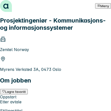
Hopp til innhold
Meny
Prosjektingeniør - Kommunikasjons-
og informasjonssystemer
Zenitel Norway
Myrens Verksted 3A, 0473 Oslo
Om jobben
Lagre favoritt
Oppstart
Etter avtale
Stillingstittel