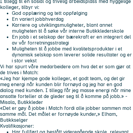
I tillegg til en sosial og trivelig arbeidsplass med hyggelige
kolleger, tilbyr vi:
God opplæring og tett oppfølging
En variert jobbhverdag
Karriere og utviklingsmuligheter, blant annet
muligheten til å søke vår interne Butikklederskole
En jobb i et selskap der bærekraft er en integrert del
av vår forretningsstrategi
Muligheten til å jobbe med kvalitetsprodukter i et
dynamisk selskap som leverer solide resultater og er
i stor vekst
Vi har spurt våre medarbeidere om hva det er som gjør at
de trives i Match:
«Jeg har kjempe gode kolleger, et godt team, og det gir
meg energi når kunden blir fornøyd og jeg har en god
dialog med kunden. I tillegg får jeg masse energi når mine
ansatte forteller at de gleder seg til å komme på jobb.» -
Misala, Butikkleder
«Det er gøy å jobbe i Match fordi alle jobber sammen mot
samme mål. Det målet er fornøyde kunder,» Elham,
Butikkselger
Kvalifikasjoner:
Har fullført og bestått videregående skole, relevant