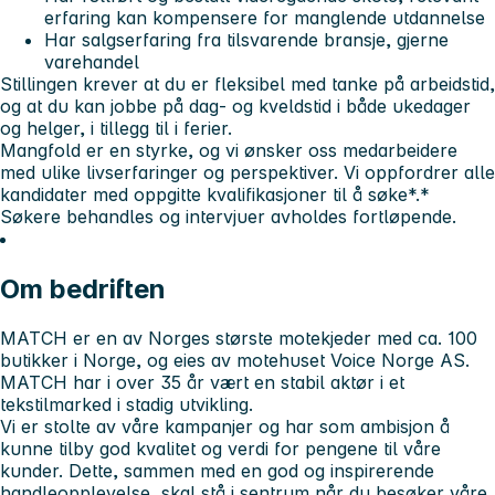
erfaring kan kompensere for manglende utdannelse
Har salgserfaring fra tilsvarende bransje, gjerne
varehandel
Stillingen krever at du er fleksibel med tanke på arbeidstid,
og at du kan jobbe på dag- og kveldstid i både ukedager
og helger, i tillegg til i ferier.
Mangfold er en styrke, og vi ønsker oss medarbeidere
med ulike livserfaringer og perspektiver. Vi oppfordrer alle
kandidater med oppgitte kvalifikasjoner til å søke*.*
Søkere behandles og intervjuer avholdes fortløpende.
Om bedriften
MATCH er en av Norges største motekjeder med ca. 100
butikker i Norge, og eies av motehuset Voice Norge AS.
MATCH har i over 35 år vært en stabil aktør i et
tekstilmarked i stadig utvikling.
Vi er stolte av våre kampanjer og har som ambisjon å
kunne tilby god kvalitet og verdi for pengene til våre
kunder. Dette, sammen med en god og inspirerende
handleopplevelse, skal stå i sentrum når du besøker våre