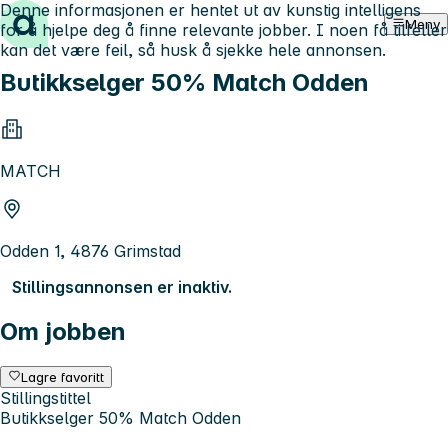
Denne informasjonen er hentet ut av kunstig intelligens
Hopp til innhold
Meny
for å hjelpe deg å finne relevante jobber. I noen få tilfeller
kan det være feil, så husk å sjekke hele annonsen.
Butikkselger 50% Match Odden
MATCH
Odden 1, 4876 Grimstad
Stillingsannonsen er inaktiv.
Om jobben
Lagre favoritt
Stillingstittel
Butikkselger 50% Match Odden