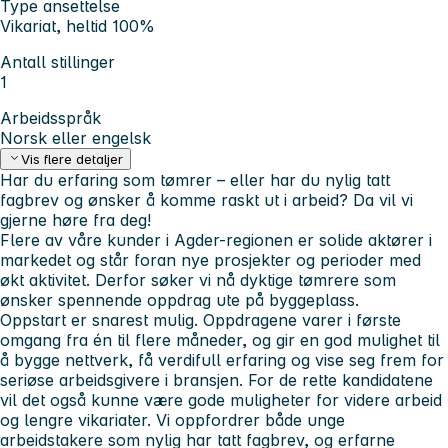
Type ansettelse
Vikariat, heltid 100%
Antall stillinger
1
Arbeidsspråk
Norsk eller engelsk
Vis flere detaljer
Har du erfaring som tømrer – eller har du nylig tatt
fagbrev og ønsker å komme raskt ut i arbeid? Da vil vi
gjerne høre fra deg!
Flere av våre kunder i Agder-regionen er solide aktører i
markedet og står foran nye prosjekter og perioder med
økt aktivitet. Derfor søker vi nå dyktige tømrere som
ønsker spennende oppdrag ute på byggeplass.
Oppstart er snarest mulig. Oppdragene varer i første
omgang fra én til flere måneder, og gir en god mulighet til
å bygge nettverk, få verdifull erfaring og vise seg frem for
seriøse arbeidsgivere i bransjen. For de rette kandidatene
vil det også kunne være gode muligheter for videre arbeid
og lengre vikariater. Vi oppfordrer både unge
arbeidstakere som nylig har tatt fagbrev, og erfarne