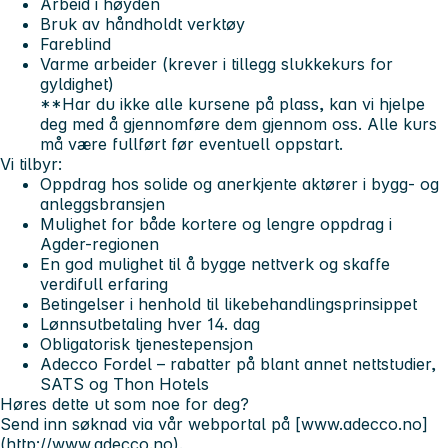
Arbeid i høyden
Bruk av håndholdt verktøy
Fareblind
Varme arbeider (krever i tillegg slukkekurs for
gyldighet)
**Har du ikke alle kursene på plass, kan vi hjelpe
deg med å gjennomføre dem gjennom oss. Alle kurs
må være fullført før eventuell oppstart.
Vi tilbyr:
Oppdrag hos solide og anerkjente aktører i bygg- og
anleggsbransjen
Mulighet for både kortere og lengre oppdrag i
Agder-regionen
En god mulighet til å bygge nettverk og skaffe
verdifull erfaring
Betingelser i henhold til likebehandlingsprinsippet
Lønnsutbetaling hver 14. dag
Obligatorisk tjenestepensjon
Adecco Fordel – rabatter på blant annet nettstudier,
SATS og Thon Hotels
Høres dette ut som noe for deg?
Send inn søknad via vår webportal på [www.adecco.no]
(http://www.adecco.no).