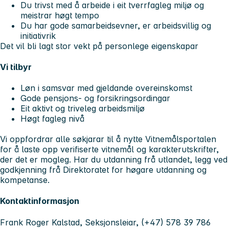
Du trivst med å arbeide i eit tverrfagleg miljø og
meistrar høgt tempo
Du har gode samarbeidsevner, er arbeidsvillig og
initiativrik
Det vil bli lagt stor vekt på personlege eigenskapar
Vi tilbyr
Løn i samsvar med gjeldande overeinskomst
Gode pensjons- og forsikringsordingar
Eit aktivt og triveleg arbeidsmiljø
Høgt fagleg nivå
Vi oppfordrar alle søkjarar til å nytte Vitnemålsportalen
for å laste opp verifiserte vitnemål og karakterutskrifter,
der det er mogleg. Har du utdanning frå utlandet, legg ved
godkjenning frå Direktoratet for høgare utdanning og
kompetanse.
Kontaktinformasjon
Frank Roger Kalstad, Seksjonsleiar, (+47) 578 39 786