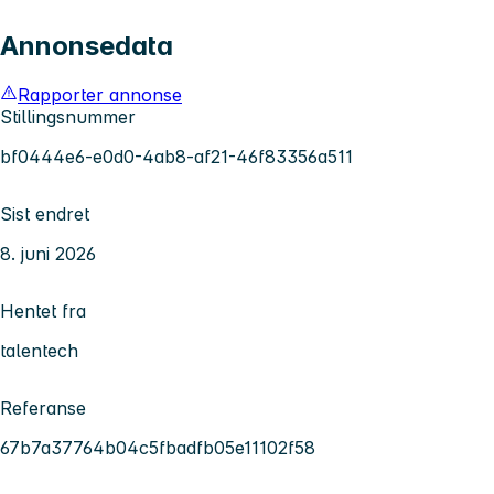
Annonsedata
Rapporter annonse
Stillingsnummer
bf0444e6-e0d0-4ab8-af21-46f83356a511
Sist endret
8. juni 2026
Hentet fra
talentech
Referanse
67b7a37764b04c5fbadfb05e11102f58