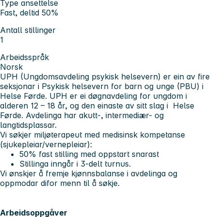
Type ansettelse
Fast, deltid 50%
Antall stillinger
1
Arbeidsspråk
Norsk
UPH (Ungdomsavdeling psykisk helsevern)
er ein av fire
seksjonar i Psykisk helsevern for barn og unge (PBU) i
Helse Førde. UPH er ei døgnavdeling for ungdom i
alderen 12 – 18 år, og den einaste av sitt slag i Helse
Førde. Avdelinga har akutt-, intermediær- og
langtidsplassar.
Vi søkjer miljøterapeut med medisinsk kompetanse
(sjukepleiar/vernepleiar):
50% fast
stilling med oppstart snarast
Stillinga inngår i 3-delt turnus.
Vi ønskjer å fremje kjønnsbalanse i avdelinga og
oppmodar difor menn til å søkje.
Arbeidsoppgåver