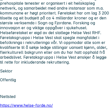
prehospitale tenester er organisert i eit heilskapleg
nettverk, og samarbeidet med andre instansar som m.a.
kommunane er høgt prioritert. Føretaket har om lag 3 200
tilsette og eit budsjett på ca 4 milliardar kroner og er den
største verksemda i Sogn og Fjordane. Forsking og
innovasjon er og viktige oppgåver i sjukehuset.
Helseføretaket er eigd av det statlege Helse Vest RHF.
Føretaksgruppa i Helse Vest skal spegle mangfaldet i
befolkninga i rekrutteringa vår. Vi oppmodar alle som er
kvalifiserte til å søkje ledige stillingar uansett kjønn, alder,
fleirkulturell bakgrunn eller om du har hatt opphald frå
arbeidslivet. Føretaksgruppa i Helse Vest ønskjer å leggje
til rette for inkluderande rekruttering.
Sektor
Offentlig
Nettsted
https://www.helse-forde.no/