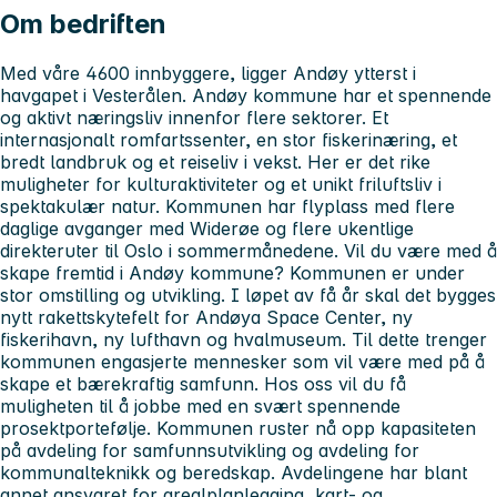
Om bedriften
Med våre 4600 innbyggere, ligger Andøy ytterst i
havgapet i Vesterålen. Andøy kommune har et spennende
og aktivt næringsliv innenfor flere sektorer. Et
internasjonalt romfartssenter, en stor fiskerinæring, et
bredt landbruk og et reiseliv i vekst. Her er det rike
muligheter for kulturaktiviteter og et unikt friluftsliv i
spektakulær natur. Kommunen har flyplass med flere
daglige avganger med Widerøe og flere ukentlige
direkteruter til Oslo i sommermånedene. Vil du være med å
skape fremtid i Andøy kommune? Kommunen er under
stor omstilling og utvikling. I løpet av få år skal det bygges
nytt rakettskytefelt for Andøya Space Center, ny
fiskerihavn, ny lufthavn og hvalmuseum. Til dette trenger
kommunen engasjerte mennesker som vil være med på å
skape et bærekraftig samfunn. Hos oss vil du få
muligheten til å jobbe med en svært spennende
prosektportefølje. Kommunen ruster nå opp kapasiteten
på avdeling for samfunnsutvikling og avdeling for
kommunalteknikk og beredskap. Avdelingene har blant
annet ansvaret for arealplanlegging, kart- og