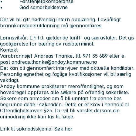
• Førstehjelpkompetanse
• God samarbeidsevne
Det vil bli gitt nødvendig intern opplæring. Lovpålagt
brannkonstabelutdanning må gjennomføres.
Lønnsvilkår: I.h.h.t. gjeldende tariff- og særavtaler. Det gis
godtgjørelse for bæring av radioterminal.
Kontakt
Varabrannsjef Andreas Thanke, tlf. 971 35 689 eller e-
post
andreas.thanke@andoy.kommune.no
Det kan bli gjennomført intervjuer med aktuelle kanditater.
Personlig egnethet og faglige kvalifikasjoner vil bli særlig
vektlagt.
Andøy kommune praktiserer meroffentlighet, og som
hovedregel oppføres alle søkere på offentlig søkerliste.
Søkere som anmoder om å bli unntatt fra denne bes
begrunne dette i søknaden. Dette er et krav i henhold til
Offentlighetsloven §25. Du vil bli varslet dersom din
anmodning ikke kan tas til følge.
Link til søknadsskjema:
Søk her