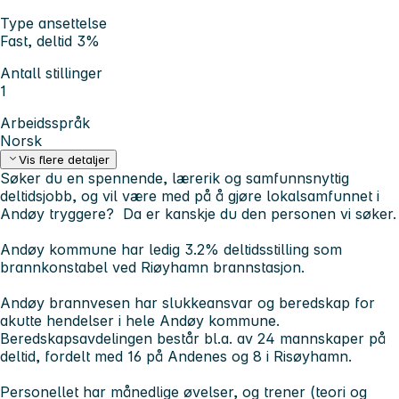
Type ansettelse
Fast, deltid 3%
Antall stillinger
1
Arbeidsspråk
Norsk
Vis flere detaljer
Søker du en spennende, lærerik og samfunnsnyttig
deltidsjobb, og vil være med på å gjøre lokalsamfunnet i
Andøy tryggere? Da er kanskje du den personen vi søker.
Andøy kommune har ledig 3.2% deltidsstilling som
brannkonstabel ved Riøyhamn brannstasjon.
Andøy brannvesen har slukkeansvar og beredskap for
akutte hendelser i hele Andøy kommune.
Beredskapsavdelingen består bl.a. av 24 mannskaper på
deltid, fordelt med 16 på Andenes og 8 i Risøyhamn.
Personellet har månedlige øvelser, og trener (teori og