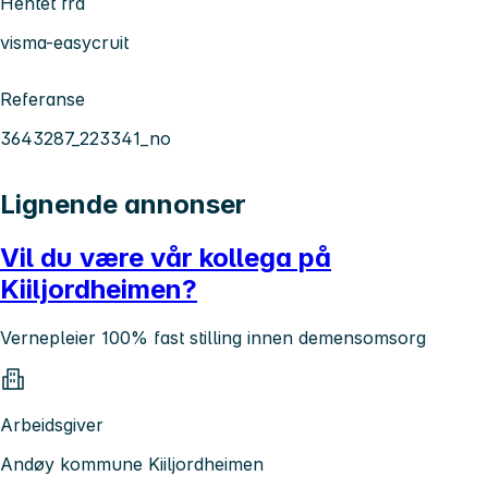
Hentet fra
visma-easycruit
Referanse
3643287_223341_no
Lignende annonser
Vil du være vår kollega på
Kiiljordheimen?
Vernepleier 100% fast stilling innen demensomsorg
Arbeidsgiver
Andøy kommune Kiiljordheimen