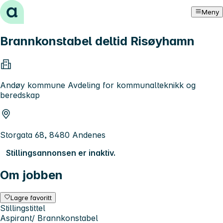
Hopp til innhold
Meny
Brannkonstabel deltid Risøyhamn
Andøy kommune Avdeling for kommunalteknikk og
beredskap
Storgata 68, 8480 Andenes
Stillingsannonsen er inaktiv.
Om jobben
Lagre favoritt
Stillingstittel
Aspirant/ Brannkonstabel