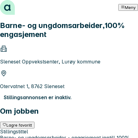
Hopp til innhold
Meny
Barne- og ungdomsarbeider,100%
engasjement
Sleneset Oppvekstsenter, Lurøy kommune
Otervatnet 1, 8762 Sleneset
Stillingsannonsen er inaktiv.
Om jobben
Lagre favoritt
Stillingstittel
Barne- og ungdomsarbeider - engasjement inntill 100%