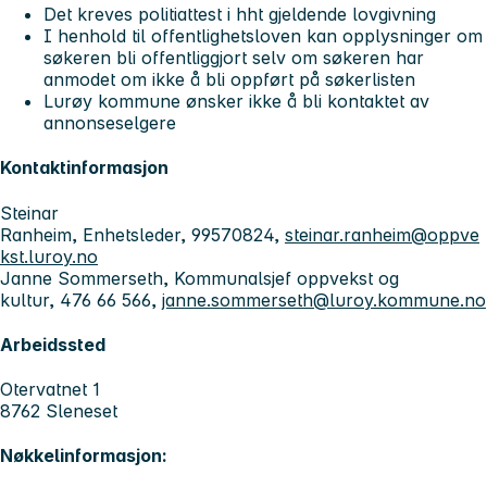
Det kreves politiattest i hht gjeldende lovgivning
I henhold til offentlighetsloven kan opplysninger om
søkeren bli offentliggjort selv om søkeren har
anmodet om ikke å bli oppført på søkerlisten
Lurøy kommune ønsker ikke å bli kontaktet av
annonseselgere
Kontaktinformasjon
Steinar
Ranheim, Enhetsleder, 99570824,
steinar.ranheim@oppve
kst.luroy.no
Janne Sommerseth, Kommunalsjef oppvekst og
kultur, 476 66 566,
janne.sommerseth@luroy.kommune.no
Arbeidssted
Otervatnet 1
8762 Sleneset
Nøkkelinformasjon: