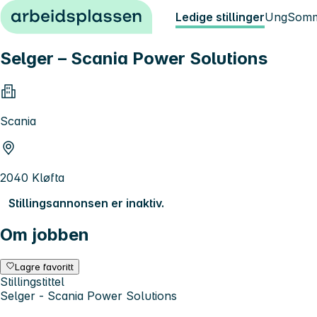
Hopp til innhold
Ledige stillinger
Ung
Somm
Selger – Scania Power Solutions
Scania
2040 Kløfta
Stillingsannonsen er inaktiv.
Om jobben
Lagre favoritt
Stillingstittel
Selger - Scania Power Solutions