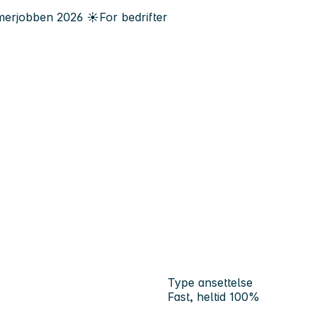
erjobben
2026
☀️
For bedrifter
Type ansettelse
Fast, heltid 100%