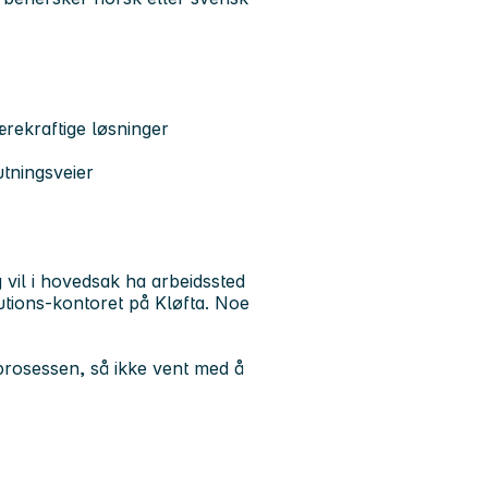
ærekraftige løsninger
utningsveier
g vil i hovedsak ha arbeidssted
ions-kontoret på Kløfta. Noe
prosessen, så ikke vent med å