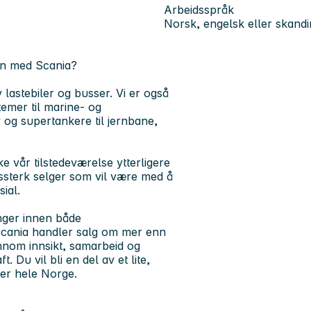
Arbeidsspråk
Norsk, engelsk eller skandi
en med Scania?
lastebiler og busser. Vi er også
emer til marine- og
y og supertankere til jernbane,
ke vår tilstedeværelse ytterligere
ssterk selger som vil være med å
ial.
inger innen både
 Scania handler salg om mer enn
nnom innsikt, samarbeid og
. Du vil bli en del av et lite,
er hele Norge.