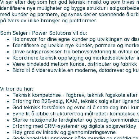
Vi ser etter deg som har god teknisk innsikt og som trives 
identifisere nye muligheter og bygge struktur i salgsarbeide
med kunder og partnere, og synes det er spennende å arbe
på tvers av ulike bransjer og plattformer.
Som Selger i Power Solutions vil du:
Ha ansvar for dine egne kunder og utviklingen av dis
Identifisere og utvikle nye kunder, partnere og mar
Drive salgsprosesser fra behovsavklaring til avtale 
Koordinere teknisk oppfølging og markedsaktiviteter
Være bindeledd mellom kunde, distributør og fabrikk
Bidra til å videreutvikle en moderne, datadrevet og k
Vi tror du har:
Teknisk kompetanse - fagbrev, teknisk fagskole eller
Erfaring fra B2B-salg, KAM, teknisk salg eller lignend
God teknisk forståelse og evne til å sette deg inn i 
Evne til å jobbe strukturert og målrettet i komplekse
Sterke relasjonelle ferdigheter og tydelig kommunika
Erfaring med CRM-systemer og digitale salgsverktøy
Høy grad av initiativ og gjennomføringsevne
Gode engelskkunnskaper både muntlig og skriftlig og