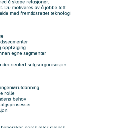
med å skape relasjoner,
t. Du motiveres av å jobbe tett
ide med fremtidsrettet teknologi
se
kedssegmenter
og oppfølging
 innen egne segmenter
undeorientert salgsorganisasjon
 ingeniørutdanning
e rolle
kundens behov
 salgsprosesser
sjon
 behersker norsk eller svensk