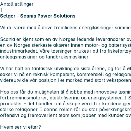
Antall stillinger
1
Selger – Scania Power Solutions
Vil du være med å drive fremtidens energiløsninger samm
Scania er kjent som en av Norges ledende leverandører av 
en av Norges sterkeste aktører innen motor- og batterisyst
industrimarkedet. Våre løsninger brukes i alt fra fiskefartø
anleggsmaskiner og landbruksmaskiner.
Vi har hatt en fantastisk utvikling de siste årene, og for å ø
søker vi nå en teknisk kompetent, kommersiell og relasjon
videreutvikle vår posisjon i et marked med stort vekstpotens
Hos oss får du muligheten til å jobbe med innovative løsn
forbrenningsmotorer, elektrifisering og energisystemer. I
produkter – det handler om å skape verdi for kundene gje
sterke relasjoner. I denne rollen får du stor påvirkningskraft
offensivt og fremoverlent team som jobber med kunder ov
Hvem ser vi etter?