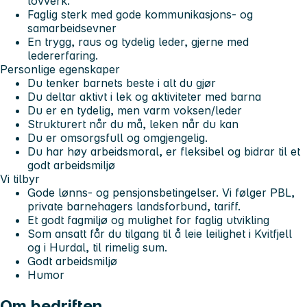
lovverk.
Faglig sterk med gode kommunikasjons- og
samarbeidsevner
En trygg, raus og tydelig leder, gjerne med
ledererfaring.
Personlige egenskaper
Du tenker barnets beste i alt du gjør
Du deltar aktivt i lek og aktiviteter med barna
Du er en tydelig, men varm voksen/leder
Strukturert når du må, leken når du kan
Du er omsorgsfull og omgjengelig.
Du har høy arbeidsmoral, er fleksibel og bidrar til et
godt arbeidsmiljø
Vi tilbyr
Gode lønns- og pensjonsbetingelser. Vi følger PBL,
private barnehagers landsforbund, tariff.
Et godt fagmiljø og mulighet for faglig utvikling
Som ansatt får du tilgang til å leie leilighet i Kvitfjell
og i Hurdal, til rimelig sum.
Godt arbeidsmiljø
Humor
Om bedriften