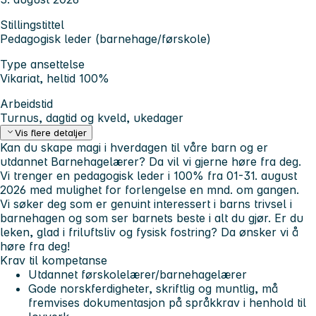
Stillingstittel
Pedagogisk leder (barnehage/førskole)
Type ansettelse
Vikariat, heltid 100%
Arbeidstid
Turnus, dagtid og kveld, ukedager
Vis flere detaljer
Kan du skape magi i hverdagen til våre barn og er
utdannet Barnehagelærer? Da vil vi gjerne høre fra deg.
Vi trenger en pedagogisk leder i 100% fra 01-31. august
2026 med mulighet for forlengelse en mnd. om gangen.
Vi søker deg som er genuint interessert i barns trivsel i
barnehagen og som ser barnets beste i alt du gjør. Er du
leken, glad i friluftsliv og fysisk fostring? Da ønsker vi å
høre fra deg!
Krav til kompetanse
Utdannet førskolelærer/barnehagelærer
Gode norskferdigheter, skriftlig og muntlig, må
fremvises dokumentasjon på språkkrav i henhold til