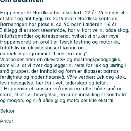
Hoppensprett Nordkisa har eksistert i 22 år. Vi holder til i
et stort og fint bygg fra 2016 midt i Nordkisa sentrum.
Barnehagen har plass til ca. 90 barn i alderen 1-6 år.
I tillegg til et stort uteområde, har vi kort vei til både skog,
friluftsområder og idrettsarena, hvilket vi bruker mye!
Hoppensprett sin profil er fysisk fostring og motorikk,
friluftsliv og aktivitetsbasert læring og
dannelsesprogrammet "Lederen i meg".
Vi arbeider etter en aktivitets- og mestringspedagogikk,
som vil si at vi hver dag legger til rette for lek og læring i
små grupper, der innhold og form er tilpasset barnas
ferdighets og modenhetsnivå. Våre verdier: Lek deg klok,
lev i bevegelse, lær for livet, lederskap og latter.
I Hoppensprett ønsker vi å inspirere alle, både små og
store, til et liv i bevegelse, en sunn innstilling til kosthold
og mosjon, og til å både gi og motta det lille ekstra!
Sektor
Privat