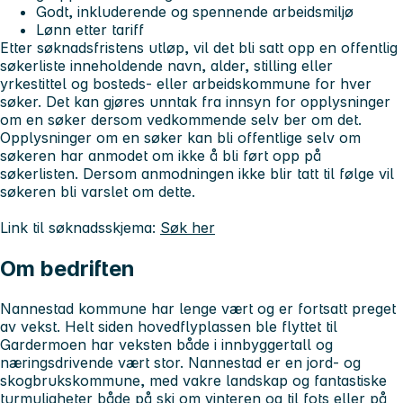
Godt, inkluderende og spennende arbeidsmiljø
Lønn etter tariff
Etter søknadsfristens utløp, vil det bli satt opp en offentlig
søkerliste inneholdende navn, alder, stilling eller
yrkestittel og bosteds- eller arbeidskommune for hver
søker. Det kan gjøres unntak fra innsyn for opplysninger
om en søker dersom vedkommende selv ber om det.
Opplysninger om en søker kan bli offentlige selv om
søkeren har anmodet om ikke å bli ført opp på
søkerlisten. Dersom anmodningen ikke blir tatt til følge vil
søkeren bli varslet om dette.
Link til søknadsskjema:
Søk her
Om bedriften
Nannestad kommune har lenge vært og er fortsatt preget
av vekst. Helt siden hovedflyplassen ble flyttet til
Gardermoen har veksten både i innbyggertall og
næringsdrivende vært stor. Nannestad er en jord- og
skogbrukskommune, med vakre landskap og fantastiske
turmuligheter både på ski om vinteren og til fots eller på