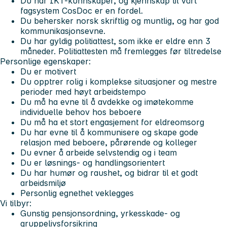
Du har IKT-kunnskaper, og kjennskap til vårt
fagsystem CosDoc er en fordel.
Du behersker norsk skriftlig og muntlig, og har god
kommunikasjonsevne.
Du har gyldig politiattest, som ikke er eldre enn 3
måneder. Politiattesten må fremlegges før tiltredelse
Personlige egenskaper:
Du er motivert
Du opptrer rolig i komplekse situasjoner og mestre
perioder med høyt arbeidstempo
Du må ha evne til å avdekke og imøtekomme
individuelle behov hos beboere
Du må ha et stort engasjement for eldreomsorg
Du har evne til å kommunisere og skape gode
relasjon med beboere, pårørende og kolleger
Du evner å arbeide selvstendig og i team
Du er løsnings- og handlingsorientert
Du har humør og raushet, og bidrar til et godt
arbeidsmiljø
Personlig egnethet veklegges
Vi tilbyr:
Gunstig pensjonsordning, yrkesskade- og
gruppelivsforsikring