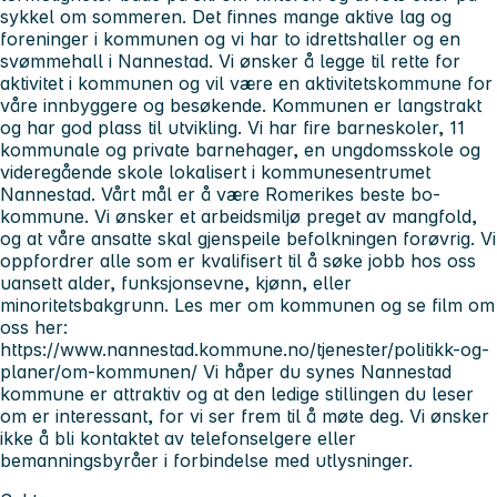
sykkel om sommeren. Det finnes mange aktive lag og
foreninger i kommunen og vi har to idrettshaller og en
svømmehall i Nannestad. Vi ønsker å legge til rette for
aktivitet i kommunen og vil være en aktivitetskommune for
våre innbyggere og besøkende. Kommunen er langstrakt
og har god plass til utvikling. Vi har fire barneskoler, 11
kommunale og private barnehager, en ungdomsskole og
videregående skole lokalisert i kommunesentrumet
Nannestad. Vårt mål er å være Romerikes beste bo-
kommune. Vi ønsker et arbeidsmiljø preget av mangfold,
og at våre ansatte skal gjenspeile befolkningen forøvrig. Vi
oppfordrer alle som er kvalifisert til å søke jobb hos oss
uansett alder, funksjonsevne, kjønn, eller
minoritetsbakgrunn. Les mer om kommunen og se film om
oss her:
https://www.nannestad.kommune.no/tjenester/politikk-og-
planer/om-kommunen/ Vi håper du synes Nannestad
kommune er attraktiv og at den ledige stillingen du leser
om er interessant, for vi ser frem til å møte deg. Vi ønsker
ikke å bli kontaktet av telefonselgere eller
bemanningsbyråer i forbindelse med utlysninger.