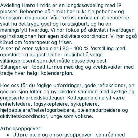
Avdeling Hæra 1 midt. er en langtidsavdeling med 19
plasser. Beboerne på 1 midt har ulikt hjelpebehov og
variasjon i diagnoser. Vårt fokusområde er at beboerne
skal ha det trygt, godt og forutsigbart, og ha en
meningsfylt hverdag. Vi har fokus på aktivitet i hverdagen
og institusjonen har egen aktivitetskoordinator. Vi har også
tilbud om fotterapeut og frisør.
Vi ser nå etter sykepleier i 80 - 100 % faststilling med
oppstart fra august. Det er mulighet å velge
stillingsprosent som det måtte passe deg best.
Stillingen er i todelt turnus med dag og kveldsvakter med
tredje hver helg i kalenderplan.
Hos oss får du faglige utfordringer, gode refleksjoner, en
god porsjon latter og ny lærdom sammen med dyktige og
engasjerte arbeidskollegaer. Kollegaene dine vil være
enhetsledere, fagsykepleiere, sykepleiere,
hjelpepleiere/helsefagarbeidere, pleiemedarbeidere og
aktivitetskoordinator, unge som voksne.
Arbeidsoppgaver:
Utføre pleie og omsorgsoppgaver i samråd med