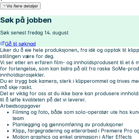
Vis flere detaljer
Søk på jobben
Søk senest fredag 14. august
Gå til søknad
Liker du å eie hele produksjonen, fra idé og opptak til kli
stillingen være for deg.
Vi ser etter en erfaren film- og innholdsprodusent til et
6 m
for forlengelse
, som kan bidra på alt fra raske SoMe-prod
innholdsprosjekter.
Du er trygg bak kamera, sterk i klipperommet og trives med
må skje raskt.
Det er viktig for oss at du ikke bare kan produsere innhol
til å løfte kvaliteten på det vi leverer.
Arbeidsoppgaver
Filming og foto, både som solo-operatør ute hos kun
team
Planlegging og gjennomføring av produksjoner
Klipp, fargegradering og etterarbeid i Premiere Pro o
Motion graphics og enkel animasjon i After Effects