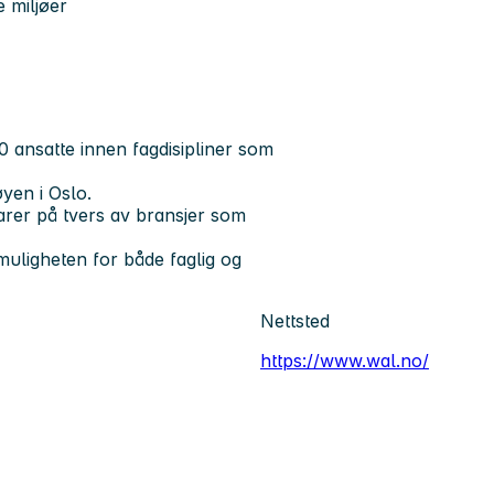
e miljøer
ansatte innen fagdisipliner som
øyen i Oslo.
rer på tvers av bransjer som
muligheten for både faglig og
Nettsted
https://www.wal.no/