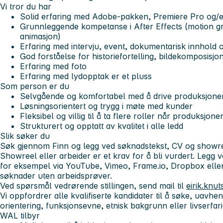
Vi tror du har
Solid erfaring med Adobe-pakken, Premiere Pro og/e
Grunnleggende kompetanse i After Effects (motion gra
animasjon)
Erfaring med intervju, event, dokumentarisk innhold 
God forståelse for historiefortelling, bildekomposisjo
Erfaring med foto
Erfaring med lydopptak er et pluss
Som person er du
Selvgående og komfortabel med å drive produksjoner fr
Løsningsorientert og trygg i møte med kunder
Fleksibel og villig til å ta flere roller når produksjon
Strukturert og opptatt av kvalitet i alle ledd
Slik søker du
Søk gjennom Finn og legg ved søknadstekst, CV og
showre
Showreel eller arbeider er et krav for å bli vurdert.
Legg v
for eksempel via YouTube, Vimeo, Frame.io, Dropbox eller 
søknader uten arbeidsprøver.
Ved spørsmål vedrørende stillingen, send mail til
eirik.knu
Vi oppfordrer alle kvalifiserte kandidater til å søke, uavhen
orientering, funksjonsevne, etnisk bakgrunn eller livserfari
WAL tilbyr