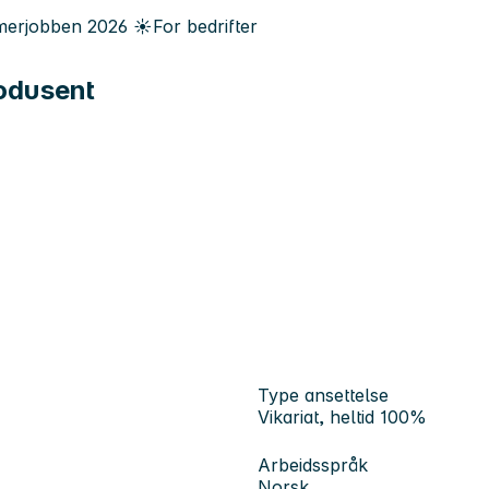
erjobben
2026
☀️
For bedrifter
rodusent
Type ansettelse
Vikariat, heltid 100%
Arbeidsspråk
Norsk