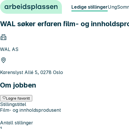
Hopp til innhold
Ledige stillinger
Ung
Somm
WAL søker erfaren film- og innholdsp
WAL AS
Karenslyst Allé 5, 0278 Oslo
Om jobben
Lagre favoritt
Stillingstittel
Film- og innholdsprodusent
Antall stillinger
1