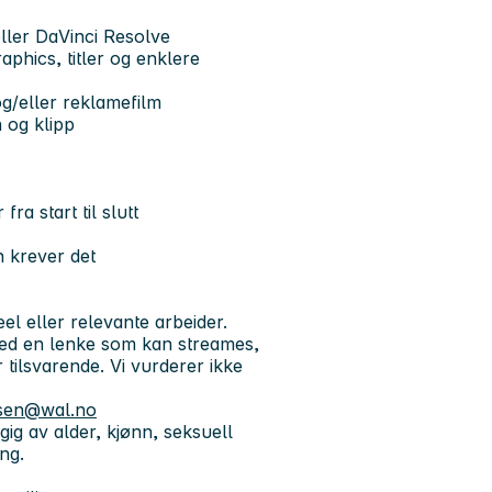
ller DaVinci Resolve
phics, titler og enklere
og/eller reklamefilm
n og klipp
a start til slutt
en krever det
el eller relevante arbeider.
ed en lenke som kan streames,
tilsvarende. Vi vurderer ikke
tsen@wal.no
gig av alder, kjønn, seksuell
ng.