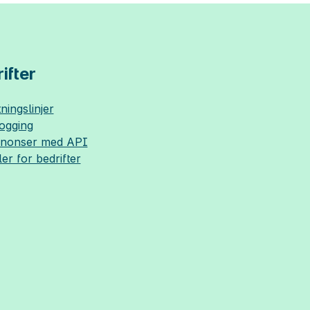
ifter
ningslinjer
logging
nnonser med API
ler for bedrifter