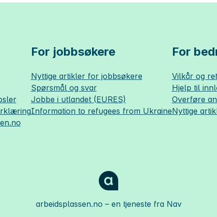
For jobbsøkere
For bedr
Nyttige artikler for jobbsøkere
Vilkår og ret
Spørsmål og svar
Hjelp til inn
sler
Jobbe i utlandet (EURES)
Overføre a
erklæring
Information to refugees from Ukraine
Nyttige artik
sen.no
arbeidsplassen.no
– en tjeneste fra Nav