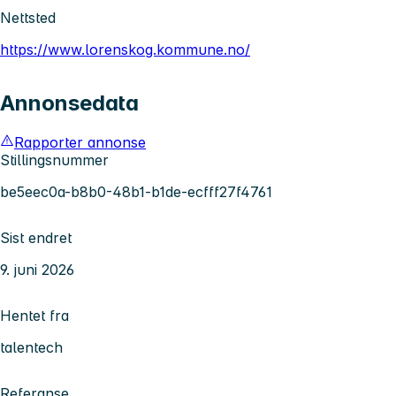
Nettsted
https://www.lorenskog.kommune.no/
Annonsedata
Rapporter annonse
Stillingsnummer
be5eec0a-b8b0-48b1-b1de-ecfff27f4761
Sist endret
9. juni 2026
Hentet fra
talentech
Referanse