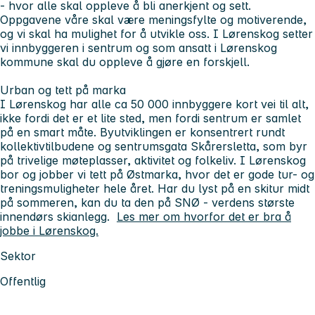
- hvor alle skal oppleve å bli anerkjent og sett.
Oppgavene våre skal være meningsfylte og motiverende,
og vi skal ha mulighet for å utvikle oss. I Lørenskog setter
vi innbyggeren i sentrum og som ansatt i Lørenskog
kommune skal du oppleve å gjøre en forskjell.
Urban og tett på marka
I Lørenskog har alle ca 50 000 innbyggere kort vei til alt,
ikke fordi det er et lite sted, men fordi sentrum er samlet
på en smart måte. Byutviklingen er konsentrert rundt
kollektivtilbudene og sentrumsgata Skårersletta, som byr
på trivelige møteplasser, aktivitet og folkeliv. I Lørenskog
bor og jobber vi tett på Østmarka, hvor det er gode tur- og
treningsmuligheter hele året. Har du lyst på en skitur midt
på sommeren, kan du ta den på SNØ - verdens største
innendørs skianlegg.
Les mer om hvorfor det er bra å
jobbe i Lørenskog.
Sektor
Offentlig