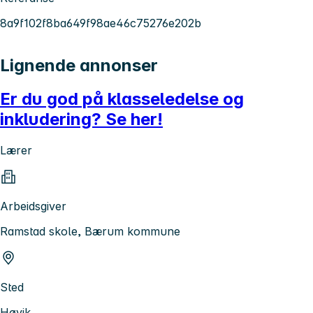
8a9f102f8ba649f98ae46c75276e202b
Lignende annonser
Er du god på klasseledelse og
inkludering? Se her!
Lærer
Arbeidsgiver
Ramstad skole, Bærum kommune
Sted
Høvik