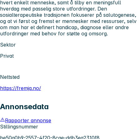
hvert enkelt menneske, samt å tilby en meningsfull
hverdag med passelig store utfordringer. Den
sosialterapeutiske tradisjonen fokuserer på salutogenese,
og at vi først og fremst er mennesker med ressurser, selv
om man har et definert handicap, diagnose eller andre
utfordringer med behov for støtte og omsorg.
Sektor
Privat
Nettsted
https://fremja.no/
Annonsedata
Rapporter annonse
Stillingsnummer
be50a0b9-2557-4f20-8cae-ddb3ea2310f8