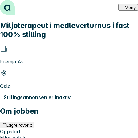
Hopp til innhold
Meny
Miljøterapeut i medleverturnus i fast
100% stilling
Fremja As
Oslo
Stillingsannonsen er inaktiv.
Om jobben
Lagre favoritt
Oppstart
Etter avtale