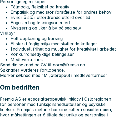
Personlige egenskaper
Tålmodig, fleksibel og kreativ
Empatisk og med stor forståelse for andres behov
Evner å stå i utfordrende atferd over tid
Engasjert og løsningsorientert
Nysgjerrig og liker å by på seg selv
Vi tilbyr
Full opplæring og kursing
Et sterkt faglig miljø med støttende kolleger
Individuell frihet og mulighet for kreativitet i arbeidet
Konkurransedyktige betingelser
Medleverturnus
Send din søknad og CV til
nora@fremja.no
Søknader vurderes fortløpende.
Marker søknad med "Miljøterapeut i medleverturnus"
Om bedriften
Fremja AS er et sosialterapeutisk initiativ i Osloregionen
for personer med funksjonsnedsettelser og psykiske
lidelser. Fremja's metode har sine røtter i sosialterapien,
hvor målsettingen er å tiltale det unike og personlige i