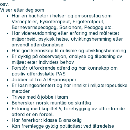
osv.
Vi ser etter deg som
Har en bachelor i helse- og omsorgsfag som
Vernepleier, Fysioterapeut, Ergoteratpeut,
Barnevernspedagog, Sosionom, Pedagog etc.
Har videreutdanning eller erfaring med målrettet
miljøarbeid, psykisk helse, utviklingshemming eller
anvendt atferdsanalyse
Har god kjennskap til autisme og utviklingshemming
Er dyktig på observasjon, analyse og tilpasning av
miljøet etter individets behov
Forstår utfordrende atferd og har kunnskap om
positiv atferdsstøtte PAS
Jobber ut fra ADL-prinsipper
Er løsningsorientert og har innsikt i miljøterapeutiske
metoder
Trives med å jobbe i team
Behersker norsk muntlig og skriftlig
Erfaring med kapittel 9, forebygging av utfordrende
atferd er en fordel.
Har førerkort klasse B ønskelig
Kan fremlegge gyldig politiattest ved tiltredelse