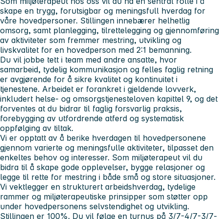
Som miljøterapeut hos oss vil du ha en sentral rolle i å
skape en trygg, forutsigbar og meningsfull hverdag for
våre hovedpersoner. Stillingen innebærer helhetlig
omsorg, samt planlegging, tilrettelegging og gjennomføring
av aktiviteter som fremmer mestring, utvikling og
livskvalitet for en hovedperson med 2:1 bemanning.
Du vil jobbe tett i team med andre ansatte, hvor
samarbeid, tydelig kommunikasjon og felles faglig retning
er avgjørende for å sikre kvalitet og kontinuitet i
tjenestene. Arbeidet er forankret i gjeldende lovverk,
inkludert helse- og omsorgstjenesteloven kapittel 9, og det
forventes at du bidrar til faglig forsvarlig praksis,
forebygging av utfordrende atferd og systematisk
oppfølging av tiltak.
Vi er opptatt av å berike hverdagen til hovedpersonene
gjennom varierte og meningsfulle aktiviteter, tilpasset den
enkeltes behov og interesser. Som miljøterapeut vil du
bidra til å skape gode opplevelser, bygge relasjoner og
legge til rette for mestring i både små og store situasjoner.
Vi vektlegger en strukturert arbeidshverdag, tydelige
rammer og miljøterapeutiske prinsipper som støtter opp
under hovedpersonens selvstendighet og utvikling.
Stillingen er 100%. Du vil følge en turnus på 3/7-4/7-3/7-