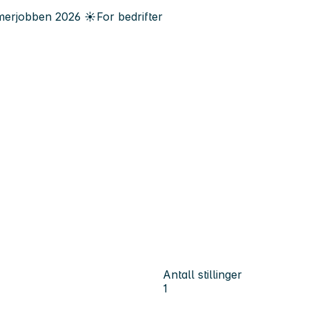
erjobben
2026
☀️
For bedrifter
Antall stillinger
1