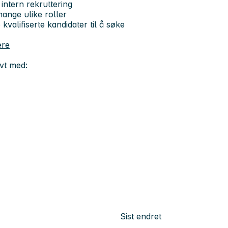
intern rekruttering
mange ulike roller
kvalifiserte kandidater til å søke
ere
ivt med:
Sist endret