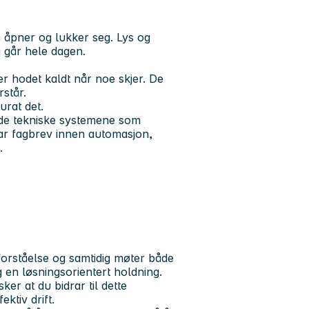
m åpner og lukker seg. Lys og
 går hele dagen.
 hodet kaldt når noe skjer. De
rstår.
urat det.
 de tekniske systemene som
har fagbrev innen automasjon,
.
 forståelse og samtidig møter både
 en løsningsorientert holdning.
ker at du bidrar til dette
ktiv drift.