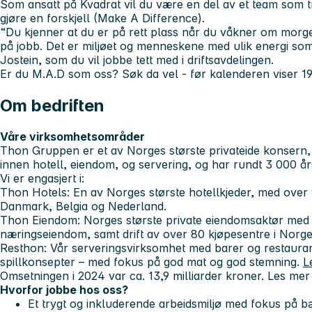
Som ansatt på Kvadrat vil du være en del av et team som tr
gjøre en forskjell (Make A Difference).
“Du kjenner at du er på rett plass når du våkner om morgen
på jobb. Det er miljøet og menneskene med ulik energi som 
Jostein, som du vil jobbe tett med i driftsavdelingen.
Er du M.A.D som oss? Søk da vel - før kalenderen viser 19
Om bedriften
Våre virksomhetsområder
Thon Gruppen er et av Norges største privateide konsern, e
innen hotell, eiendom, og servering, og har rundt 3 000 år
Vi er engasjert i:
Thon Hotels
: En av Norges største hotellkjeder, med over 
Danmark, Belgia og Nederland.
Thon Eiendom
: Norges største private eiendomsaktør med u
næringseiendom, samt drift av over 80 kjøpesentre i Norge
Resthon
: Vår serveringsvirksomhet med barer og restaurant
spillkonsepter – med fokus på god mat og god stemning.
L
Omsetningen i 2024 var ca. 13,9 milliarder kroner. Les me
Hvorfor jobbe hos oss?
Et trygt og inkluderende arbeidsmiljø med fokus på bæ