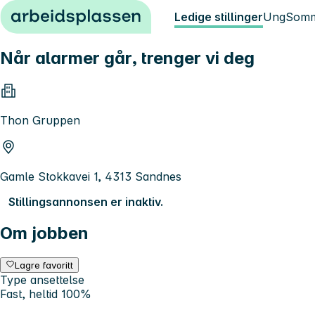
Hopp til innhold
Ledige stillinger
Ung
Somm
Når alarmer går, trenger vi deg
Thon Gruppen
Gamle Stokkavei 1, 4313 Sandnes
Stillingsannonsen er inaktiv.
Om jobben
Lagre favoritt
Type ansettelse
Fast, heltid 100%