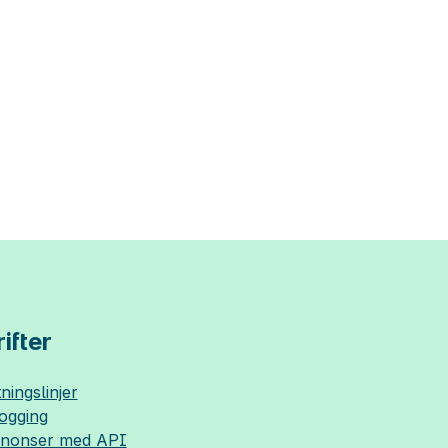
ifter
ningslinjer
logging
nnonser med API