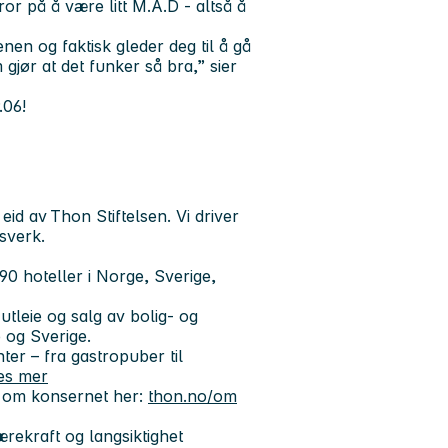
or på å være litt M.A.D - altså å
en og faktisk gleder deg til å gå
gjør at det funker så bra,” sier
.06!
id av Thon Stiftelsen. Vi driver
sverk.
90 hoteller i Norge, Sverige,
tleie og salg av bolig- og
 og Sverige.
er – fra gastropuber til
es mer
r om konsernet her:
thon.no/om
rekraft og langsiktighet