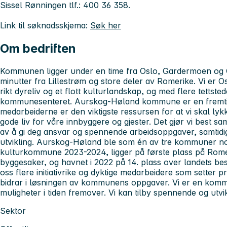
Sissel Rønningen tlf.: 400 36 358.
Link til søknadsskjema:
Søk her
Om bedriften
Kommunen ligger under en time fra Oslo, Gardermoen og 
minutter fra Lillestrøm og store deler av Romerike. Vi er 
rikt dyreliv og et flott kulturlandskap, og med flere tettst
kommunesenteret. Aurskog-Høland kommune er en fremtids
medarbeiderne er den viktigste ressursen for at vi skal lyk
gode liv for våre innbyggere og gjester. Det gjør vi best s
av å gi deg ansvar og spennende arbeidsoppgaver, samtidig s
utvikling. Aurskog-Høland ble som én av tre kommuner n
kulturkommune 2023-2024, ligger på første plass på Rome
byggesaker, og havnet i 2022 på 14. plass over landets be
oss flere initiativrike og dyktige medarbeidere som setter pr
bidrar i løsningen av kommunens oppgaver. Vi er en kommu
muligheter i tiden fremover. Vi kan tilby spennende og utv
Sektor