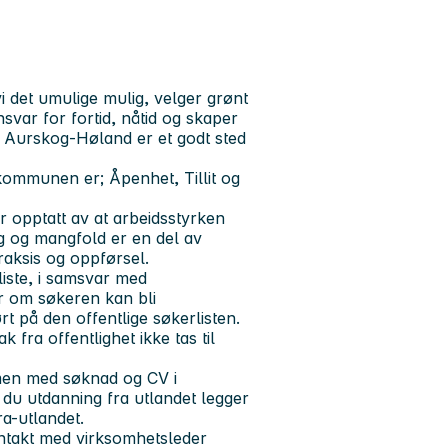
 det umulige mulig, velger grønt
nsvar for fortid, nåtid og skaper
 at Aurskog-Høland er et godt sted
 i kommunen er
; Åpenhet, Tillit og
 opptatt av at arbeidsstyrken
ing og mangfold er en del av
praksis og oppførsel.
rliste, i samsvar med
r om søkeren kan bli
rt på den offentlige søkerlisten.
fra offentlighet ikke tas til
mmen med søknad og CV i
 du utdanning fra utlandet legger
ra-utlandet.
ontakt med virksomhetsleder