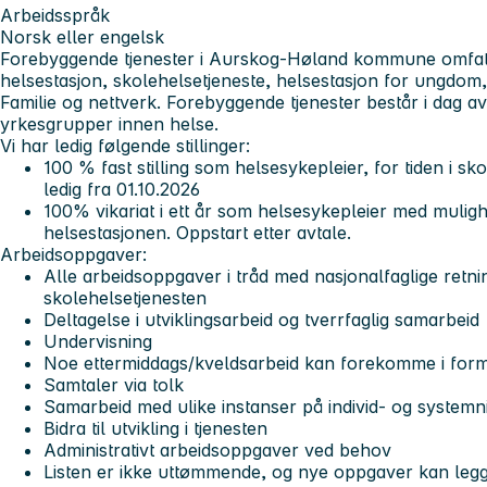
Arbeidsspråk
Norsk eller engelsk
Forebyggende tjenester i Aurskog-Høland kommune omfa
helsestasjon, skolehelsetjeneste, helsestasjon for ungdom,
Familie og nettverk. Forebyggende tjenester består i dag av
yrkesgrupper innen helse.
Vi har ledig følgende stillinger:
100 % fast stilling som helsesykepleier, for tiden i sko
ledig fra 01.10.2026
100% vikariat i ett år som helsesykepleier med mulighe
helsestasjonen. Oppstart etter avtale.
Arbeidsoppgaver:
Alle arbeidsoppgaver i tråd med nasjonalfaglige retnin
skolehelsetjenesten
Deltagelse i utviklingsarbeid og tverrfaglig samarbeid
Undervisning
Noe ettermiddags/kveldsarbeid kan forekomme i form
Samtaler via tolk
Samarbeid med ulike instanser på individ- og systemn
Bidra til utvikling i tjenesten
Administrativt arbeidsoppgaver ved behov
Listen er ikke uttømmende, og nye oppgaver kan legges