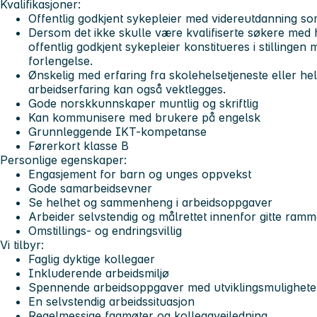
Kvalifikasjoner:
Offentlig godkjent sykepleier med videreutdanning so
Dersom det ikke skulle være kvalifiserte søkere med
offentlig godkjent sykepleier konstitueres i stillingen 
forlengelse.
Ønskelig med erfaring fra skolehelsetjeneste eller he
arbeidserfaring kan også vektlegges.
Gode norskkunnskaper muntlig og skriftlig
Kan kommunisere med brukere på engelsk
Grunnleggende IKT-kompetanse
Førerkort klasse B
Personlige egenskaper:
Engasjement for barn og unges oppvekst
Gode samarbeidsevner
Se helhet og sammenheng i arbeidsoppgaver
Arbeider selvstendig og målrettet innenfor gitte ram
Omstillings- og endringsvillig
Vi tilbyr:
Faglig dyktige kollegaer
Inkluderende arbeidsmiljø
Spennende arbeidsoppgaver med utviklingsmulighete
En selvstendig arbeidssituasjon
Regelmessige fagmøter og kollegaveiledning