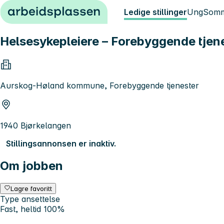
Hopp til innhold
Ledige stillinger
Ung
Somm
Helsesykepleiere – Forebyggende tjen
Aurskog-Høland kommune, Forebyggende tjenester
1940 Bjørkelangen
Stillingsannonsen er inaktiv.
Om jobben
Lagre favoritt
Type ansettelse
Fast, heltid 100%