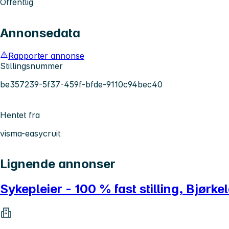
Offentlig
Annonsedata
Rapporter annonse
Stillingsnummer
be357239-5f37-459f-bfde-9110c94bec40
Hentet fra
visma-easycruit
Lignende annonser
Sykepleier - 100 % fast stilling, Bjør