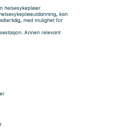
m helsesykepleier
 helsesykepleieutdanning, kan
midlertidig, med mulighet for
lsestasjon. Annen relevant
mer
r