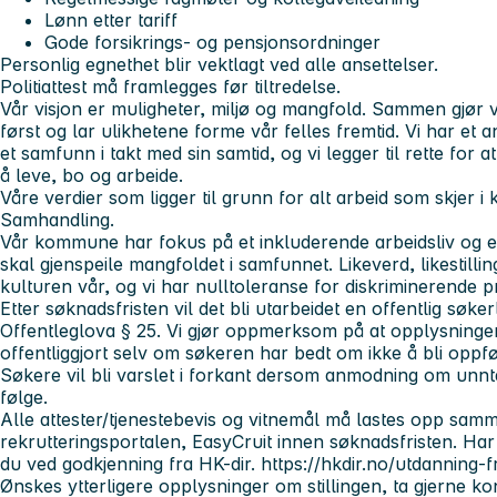
Lønn etter tariff
Gode forsikrings- og pensjonsordninger
Personlig egnethet blir vektlagt ved alle ansettelser.
Politiattest må framlegges før tiltredelse.
Vår visjon er muligheter, miljø og mangfold.
Sammen gjør vi
først og lar ulikhetene forme vår felles fremtid. Vi har et a
et samfunn i takt med sin samtid, og vi legger til rette for
å leve, bo og arbeide.
Våre verdier som ligger til grunn for alt arbeid som skjer
Samhandling.
Vår kommune har fokus på et inkluderende arbeidsliv og er
skal gjenspeile mangfoldet i samfunnet. Likeverd, likestill
kulturen vår, og vi har nulltoleranse for diskriminerende 
Etter søknadsfristen vil det bli utarbeidet en offentlig søke
Offentleglova § 25. Vi gjør oppmerksom på at opplysninge
offentliggjort selv om søkeren har bedt om ikke å bli oppfø
Søkere vil bli varslet i forkant dersom anmodning om unntak 
følge.
Alle attester/tjenestebevis og vitnemål må lastes opp sa
rekrutteringsportalen, EasyCruit innen søknadsfristen. Har
du ved godkjenning fra HK-dir. https://hkdir.no/utdanning-f
Ønskes ytterligere opplysninger om stillingen, ta gjerne k