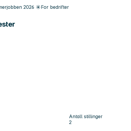
erjobben
2026
☀️
For bedrifter
ester
Antall stillinger
2