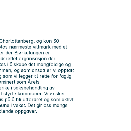
Charlottenberg, og kun 30
Oslos nærmeste villmark med et
eder der Bjørkelangen er
rettet organisasjon der
kes i å skape det mangfoldige og
ammen, og som ansatt er vi opptatt
om vi legger til rette for faglig
ominert som Årets
rike i saksbehandling av
st styrte kommuner. Vi ønsker
is på å bli utfordret og som aktivt
ne i vekst. Det gir oss mange
iklende oppgaver.