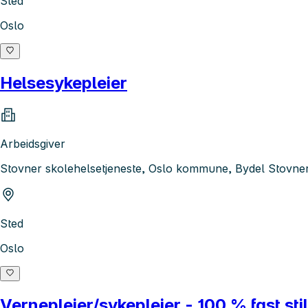
Sted
Oslo
Helsesykepleier
Arbeidsgiver
Stovner skolehelsetjeneste, Oslo kommune, Bydel Stovne
Sted
Oslo
Vernepleier/sykepleier - 100 % fast sti