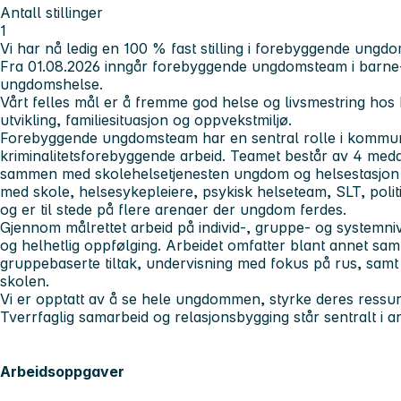
Antall stillinger
1
Vi har nå ledig en 100 % fast stilling i forebyggende ungd
Fra 01.08.2026 inngår forebyggende ungdomsteam i barne- 
ungdomshelse.
Vårt felles mål er å fremme god helse og livsmestring hos 
utvikling, familiesituasjon og oppvekstmiljø.
Forebyggende ungdomsteam har en sentral rolle i kommu
kriminalitetsforebyggende arbeid. Teamet består av 4 medar
sammen med skolehelsetjenesten ungdom og helsestasjon 
med skole, helsesykepleiere, psykisk helseteam, SLT, poli
og er til stede på flere arenaer der ungdom ferdes.
Gjennom målrettet arbeid på individ-, gruppe- og systemnivå 
og helhetlig oppfølging. Arbeidet omfatter blant annet sa
gruppebaserte tiltak, undervisning med fokus på rus, samt 
skolen.
Vi er opptatt av å se hele ungdommen, styrke deres ressurser o
Tverrfaglig samarbeid og relasjonsbygging står sentralt i ar
Arbeidsoppgaver