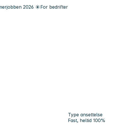
erjobben
2026
☀️
For bedrifter
Type ansettelse
Fast, heltid 100%