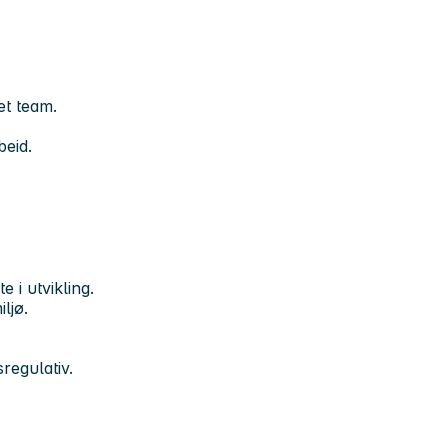
 et team.
eid.
 i utvikling.
ljø.
regulativ.