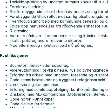
Individoppfølging av ungdom primært knyttet til rus, k
Foreldreveiledning.
Rusforebyggende arbeid i form av undervisning for all
Forebyggende tiltak rettet mot særlig utsatte ungdom
Tverrfaglig samarbeid med kommunale tjenester og a
Følge opp henvendelser fra rådgivende enhet for ru
Rustesting.
Være en pådriver i kommunens rus- og kriminalitetsf
skole, politi og andre relevante aktører.
Noe ettermiddag / kveldsarbeid må påregnes.
Kvalifikasjoner
Bachelor i helse- eller sosialfag.
Videreutdanning i psykisk helse, rus og avhengighet el
Erfaring fra arbeid med ungdom, foresatte og ruspro
Gode samarbeidsevner og trygghet i relasjonsarbeid.
Undervisningskompetanse.
Erfaring med samtaleoppfølging, konflikthåndtering o
Ønskelig med MI-kompetanse (Motiverende intervju).
Gode norsk kunnskaper
Gode digitale ferdigheter