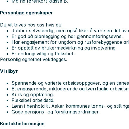
Må ha førerkort klasse B.
Personlige egenskaper
Du vil trives hos oss hvis du:
Jobber selvstendig, men også liker å være en del av
Er god på planlegging og har gjennomføringsevne.
Har engasjement for ungdom og rusforebyggende arb
Er opptatt av brukermedvirkning og involvering.
Er endringsvillig og fleksibel.
Personlig egnethet vektlegges.
Vi tilbyr
Spennende og varierte arbeidsoppgaver, og en tjeneste
Et engasjerende, inkluderende og tverrfaglig arbeidsmi
Kurs og opplæring.
Fleksibel arbeidstid.
Lønn i henhold til Asker kommunes lønns- og stillings
Gode pensjons- og forsikringsordninger.
Kontaktinformasjon