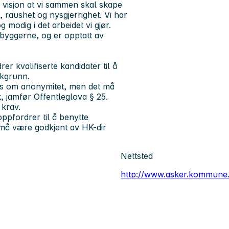
m visjon at vi sammen skal skape
 raushet og nysgjerrighet. Vi har
og
modig
i det arbeidet vi gjør.
nbyggerne, og er opptatt av
r kvalifiserte kandidater til å
akgrunn.
kes om anonymitet, men det må
k, jamfør Offentleglova § 25.
 krav.
ppfordrer til å benytte
må være godkjent av HK-dir
Nettsted
http://www.asker.kommune