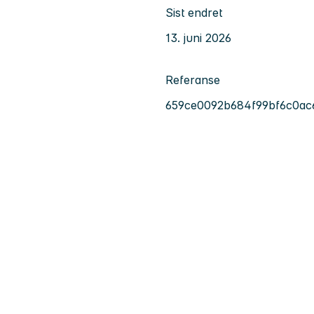
Sist endret
13. juni 2026
Referanse
659ce0092b684f99bf6c0ac