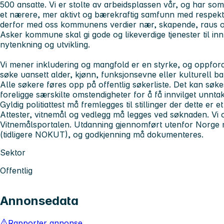
500 ansatte. Vi er stolte av arbeidsplassen vår, og har so
et nærere, mer aktivt og bærekraftig samfunn med respekt,
derfor med oss kommunens verdier
nær, skapende, raus
Asker kommune skal gi gode og likeverdige tjenester til in
nytenkning og utvikling.
Vi mener inkludering og mangfold er en styrke, og oppfordre
søke uansett alder, kjønn, funksjonsevne eller kulturell b
Alle søkere føres opp på offentlig søkerliste. Det kan sø
foreligge særskilte omstendigheter for å få innvilget unnta
Gyldig politiattest må fremlegges til stillinger der dette er et
Attester, vitnemål og vedlegg må legges ved søknaden. Vi o
Vitnemålsportalen. Utdanning gjennomført utenfor Norge 
(tidligere NOKUT), og godkjenning må dokumenteres.
Sektor
Offentlig
Annonsedata
Rapporter annonse