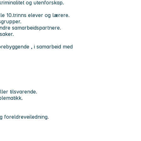
riminalitet og utenforskap.
e 10.trinns elever og lærere.
sgrupper.
ndre samarbeidspartnere.
ssaker.
orebyggende , i samarbeid med
ler tilsvarende.
blematikk.
g foreldreveiledning.