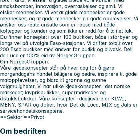
folk i farta. Vi elsker å glede! Glede våre kunder med
smaksbomber, innovasjon, overraskelser og smil. Vi
elsker mennesker. Vi vet at glade mennesker er gode
mennesker, og at gode mennesker gir gode opplevelser. Vi
ønsker oss reale ansatte som er rause med både
kollegaer og kunder og som ikke er redd for å ta i et tak.
Du finner konseptet i over 100 butikker, både i storbyer og
langs vei på utvalgte Esso-stasjoner. Vi drifter totalt over
200 Esso butikker med ansvar for butikk og bilvask. Deli
de Luca er 100% eid av NorgesGruppen.
Om NorgesGruppen:
Våre kjedekonsepter står på hver dag for å gjøre
morgendagens handel billigere og bedre, inspirere til gode
matopplevelser, og bidra til grønne og sunne
valgmuligheter. Vi har ulike kjedekonsepter i det norske
markedet; lavprisbutikker, supermarkeder og
distriktsbutikker. Våre konsepter i dagligvare er KIWI,
MENY, SPAR og Joker, hvor Deli de Luca, MIX og Jafs er
servicehandelskonseptene.
**Sektor:**Privat
Om bedriften