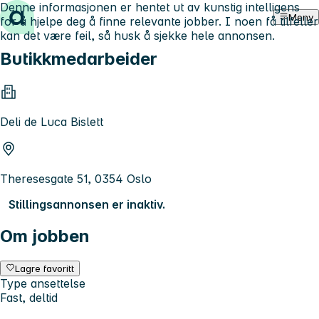
Denne informasjonen er hentet ut av kunstig intelligens
Hopp til innhold
Meny
for å hjelpe deg å finne relevante jobber. I noen få tilfeller
kan det være feil, så husk å sjekke hele annonsen.
Butikkmedarbeider
Deli de Luca Bislett
Theresesgate 51, 0354 Oslo
Stillingsannonsen er inaktiv.
Om jobben
Lagre favoritt
Type ansettelse
Fast, deltid