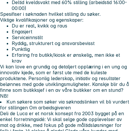
Deltid kveldsvakt med 60% stilling
(arbeidstid 16:00-
00:00)
Spesifiser i søknaden hvilket stilling du søker.
Viktige kvalifikasjoner og egenskaper:
Du er real, kvikk og raus
Engasjert
Serviceinnstilt
Ryddig, strukturert og ansvarsbevisst
Punktlig
Erfaring fra butikk/kiosk er ønskelig, men ikke et
krav
Vi kan love en grundig og detaljert opplæring i en ung og
innovativ kjede, som er først ute med de kuleste
produktene. Personlig lederskap, initiativ og resultater
belønnes med gode utviklingsmuligheter. Kanskje blir du å
finne som butikksjef i en av våre butikker om en stund?
NB!
Kun søkere som søker via søknadslinken vil bli vurdert
for stillingen Om arbeidsgiveren
Deli de Luca er et norsk konsept fra 2003 bygget på en
enkel forretningsidé: Vi skal selge gode opplevelser av
mat og drikke, med fokus på gode måltidsløsninger for