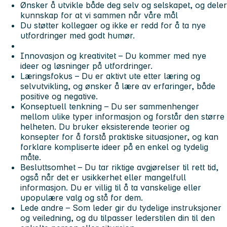
Ønsker å utvikle både deg selv og selskapet, og deler
kunnskap for at vi sammen når våre mål
Du støtter kollegaer og ikke er redd for å ta nye
utfordringer med godt humør.
Innovasjon og kreativitet –
Du kommer med nye
ideer og løsninger på utfordringer.
Læringsfokus –
Du er aktivt ute etter læring og
selvutvikling, og ønsker å lære av erfaringer, både
positive og negative.
Konseptuell tenkning –
Du ser sammenhenger
mellom ulike typer informasjon og forstår den større
helheten. Du bruker eksisterende teorier og
konsepter for å forstå praktiske situasjoner, og kan
forklare kompliserte ideer på en enkel og tydelig
måte
.
Besluttsomhet –
Du tar riktige avgjørelser til rett tid,
også når det er usikkerhet eller mangelfull
informasjon. Du er villig til å ta vanskelige eller
upopulære valg og stå for dem.
Lede andre –
Som leder gir du tydelige instruksjoner
og veiledning, og du tilpasser lederstilen din til den