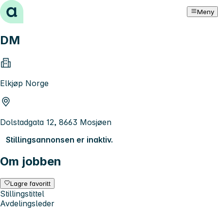
Hopp til innhold
Meny
DM
Elkjøp Norge
Dolstadgata 12, 8663 Mosjøen
Stillingsannonsen er inaktiv.
Om jobben
Lagre favoritt
Stillingstittel
Avdelingsleder