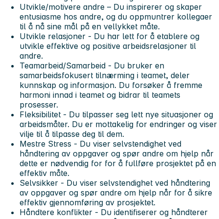
Utvikle/motivere andre –
Du inspirerer og skaper
entusiasme hos andre, og du oppmuntrer kollegaer
til å nå sine mål på en vellykket måte.
Utvikle
relasjoner
- Du har lett for å etablere og
utvikle effektive og positive arbeidsrelasjoner til
andre.
Teamarbeid/Samarbeid
- Du bruker en
samarbeidsfokusert tilnærming i teamet, deler
kunnskap og informasjon. Du forsøker å fremme
harmoni innad i teamet og bidrar til teamets
prosesser.
Fleksibilitet
- Du tilpasser seg lett nye situasjoner og
arbeidsmåter. Du er mottakelig for endringer og viser
vilje til å tilpasse deg til dem.
Mestre Stress
- Du viser selvstendighet ved
håndtering av oppgaver og spør andre om hjelp når
dette er nødvendig for for å fullføre prosjektet på en
effektiv måte.
Selvsikker -
Du viser selvstendighet ved håndtering
av oppgaver og spør andre om hjelp når for å sikre
effektiv gjennomføring av prosjektet.
Håndtere konflikter
- Du identifiserer og håndterer