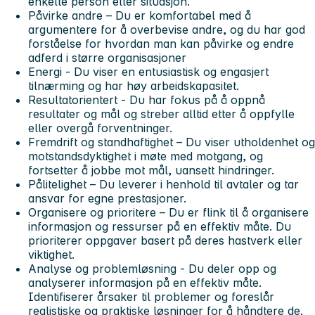
enkelte person eller situasjon.
Påvirke andre –
Du er komfortabel med å
argumentere for å overbevise andre, og du har god
forståelse for hvordan man kan påvirke og endre
adferd i større organisasjoner
Energi
- Du viser en entusiastisk og engasjert
tilnærming og har høy arbeidskapasitet.
Resultatorientert
- Du har fokus på å oppnå
resultater og mål og streber alltid etter å oppfylle
eller overgå forventninger.
Fremdrift og standhaftighet –
Du viser utholdenhet og
motstandsdyktighet i møte med motgang, og
fortsetter å jobbe mot mål, uansett hindringer.
Pålitelighet –
Du leverer i henhold til avtaler og tar
ansvar for egne prestasjoner.
Organisere og prioritere –
Du er flink til å organisere
informasjon og ressurser på en effektiv måte. Du
prioriterer oppgaver basert på deres hastverk eller
viktighet.
Analyse
og problemløsning
- Du deler opp og
analyserer informasjon på en effektiv måte.
Identifiserer årsaker til problemer og foreslår
realistiske og praktiske løsninger for å håndtere de.