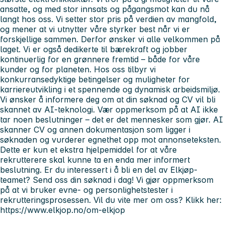
ansatte, og med stor innsats og pågangsmot kan du nå
langt hos oss. Vi setter stor pris på verdien av mangfold,
og mener at vi utnytter våre styrker best når vi er
forskjellige sammen. Derfor ønsker vi alle velkommen på
laget. Vi er også dedikerte til bærekraft og jobber
kontinuerlig for en grønnere fremtid – både for våre
kunder og for planeten. Hos oss tilbyr vi
konkurransedyktige betingelser og muligheter for
karriereutvikling i et spennende og dynamisk arbeidsmiljø.
Vi ønsker å informere deg om at din søknad og CV vil bli
skannet av AI-teknologi. Vær oppmerksom på at AI ikke
tar noen beslutninger – det er det mennesker som gjør. AI
skanner CV og annen dokumentasjon som ligger i
søknaden og vurderer egnethet opp mot annonseteksten.
Dette er kun et ekstra hjelpemiddel for at våre
rekrutterere skal kunne ta en enda mer informert
beslutning. Er du interessert i å bli en del av Elkjøp-
teamet? Send oss din søknad i dag! Vi gjør oppmerksom
på at vi bruker evne- og personlighetstester i
rekrutteringsprosessen. Vil du vite mer om oss? Klikk her:
https://www.elkjop.no/om-elkjop