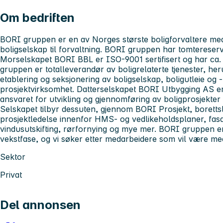
Om bedriften
BORI gruppen er en av Norges største boligforvaltere med
boligselskap til forvaltning. BORI gruppen har tomtereserve
Morselskapet BORI BBL er ISO-9001 sertifisert og har c
gruppen er totalleverandør av boligrelaterte tjenester, her
etablering og seksjonering av boligselskap, boligutleie og 
prosjektvirksomhet. Datterselskapet BORI Utbygging AS er 
ansvaret for utvikling og gjennomføring av boligprosjekte
Selskapet tilbyr dessuten, gjennom BORI Prosjekt, boretts
prosjektledelse innenfor HMS- og vedlikeholdsplaner, fasa
vindusutskifting, rørfornying og mye mer. BORI gruppen er
vekstfase, og vi søker etter medarbeidere som vil være med
Sektor
Privat
Del annonsen