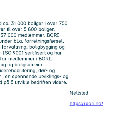
 ca. 31 000 boliger i over 750
r til over 5 800 boliger.
a. 37 000 medlemmer. BORI
under bl.a. forretningsførsel,
--forvaltning, boligbygging og
ISO 9001 sertifisert og har
r for medlemmer i BORI.
lag og boligsameier
derehabilitering, dør- og
 i en spennende utviklings- og
 på å utvikle bedriften videre.
Nettsted
https://bori.no/