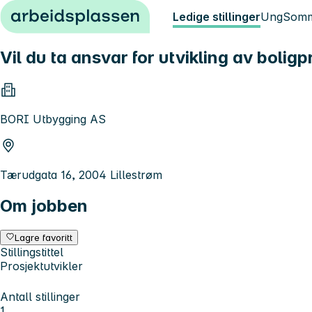
Hopp til innhold
Ledige stillinger
Ung
Somm
Vil du ta ansvar for utvikling av boligp
BORI Utbygging AS
Tærudgata 16, 2004 Lillestrøm
Om jobben
Lagre favoritt
Stillingstittel
Prosjektutvikler
Antall stillinger
1