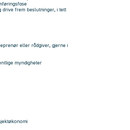
mføringsfase
 drive frem beslutninger, i tett
prenør eller rådgiver, gjerne i
entlige myndigheter
sjektøkonomi