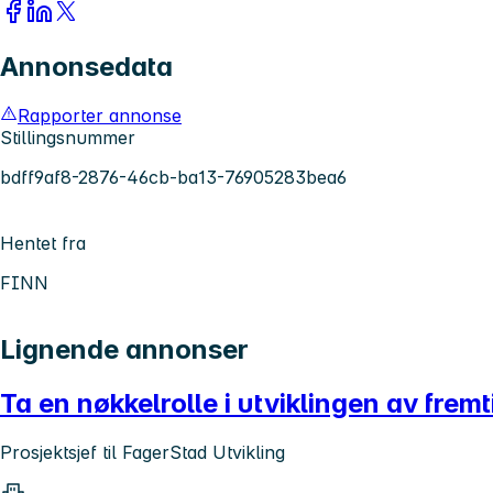
Annonsedata
Rapporter annonse
Stillingsnummer
bdff9af8-2876-46cb-ba13-76905283bea6
Hentet fra
FINN
Lignende annonser
Ta en nøkkelrolle i utviklingen av frem
Prosjektsjef til FagerStad Utvikling