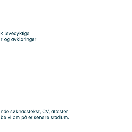
k levedyktige
r og avklaringer
g
nde søknadstekst, CV, attester
i be vi om på et senere stadium.