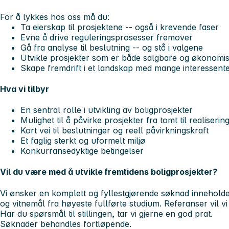
For å lykkes hos oss må du:
Ta eierskap til prosjektene -- også i krevende faser
Evne å drive reguleringsprosesser fremover
Gå fra analyse til beslutning -- og stå i valgene
Utvikle prosjekter som er både salgbare og økonomis
Skape fremdrift i et landskap med mange interessente
Hva vi tilbyr
En sentral rolle i utvikling av boligprosjekter
Mulighet til å påvirke prosjekter fra tomt til realiserin
Kort vei til beslutninger og reell påvirkningskraft
Et faglig sterkt og uformelt miljø
Konkurransedyktige betingelser
Vil du være med å utvikle fremtidens boligprosjekter?
Vi ønsker en komplett og fyllestgjørende søknad inneholde
og vitnemål fra høyeste fullførte studium. Referanser vil v
Har du spørsmål til stillingen, tar vi gjerne en god prat.
Søknader behandles fortløpende.