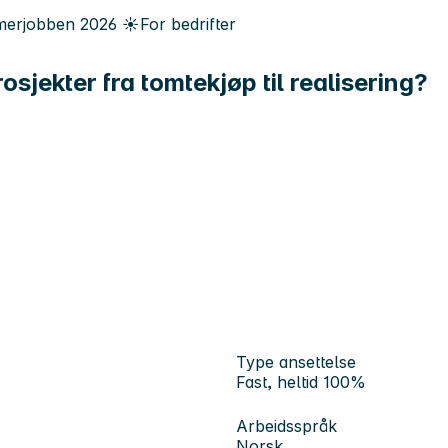
erjobben
2026
☀️
For bedrifter
rosjekter fra tomtekjøp til realisering?
Type ansettelse
Fast, heltid 100%
Arbeidsspråk
Norsk