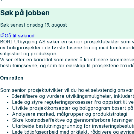
Søk på jobben
Søk senest onsdag 19. august
Gå til søknad
BORI Utbygging AS søker en senior prosjektutvikler som vil
av boligprosjekter i de første fasene fra og med tomtevurde
salgsstart og produksjon.
Vi ser etter en kandidat som evner å kombinere kommersiell
beslutningsevne, og som tar eierskap til prosjektene fra idé t
Om rollen
Som senior prosjektutvikler vil du ha et selvstendig ansvar 
Identifisere og vurdere utviklingsmuligheter, inklude
Lede og styre reguleringsprosesser fra oppstart til v
Utvikle prosjektkonsepter og boligprogram basert 
Analysere marked, målgrupper og produktstrategi
Sikre kostnadseffektive og gjennomførbare løsninger
Utarbeide beslutningsgrunnlag for investeringsbeslut
Lede tidligfasearbeid med arkitekt, rådgivere og øvri