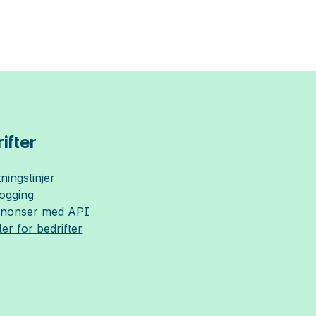
ifter
ningslinjer
logging
nnonser med API
ler for bedrifter