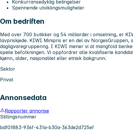
Konkurransedyktig betingelser
Spennende utviklingsmuligheter
Om bedriften
Med over 700 butikker og 54 milliarder i omsetning, er KIW
lavpriskjede. KIWI Minipris er en del av NorgesGruppen, s
dagligvaregruppering. I KIWI mener vi at mangfold berike
speile befolkningen. Vi oppfordrer alle kvalifiserte kandida
kjønn, alder, nasjonalitet eller etnisk bakgrunn.
Sektor
Privat
Annonsedata
Rapporter annonse
Stillingsnummer
bdf01883-936f-431a-b30a-363de2d725ef