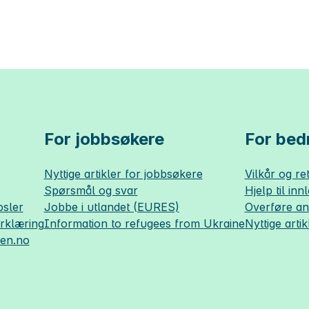
For jobbsøkere
For bedr
Nyttige artikler for jobbsøkere
Vilkår og ret
Spørsmål og svar
Hjelp til inn
sler
Jobbe i utlandet (EURES)
Overføre a
erklæring
Information to refugees from Ukraine
Nyttige artik
sen.no