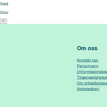
Sted
Oslo
Om oss
Kontakt oss
Personvern
Informasjonskap
Tilgjengelighets
Om
arbeidsplas
Nettstedkart