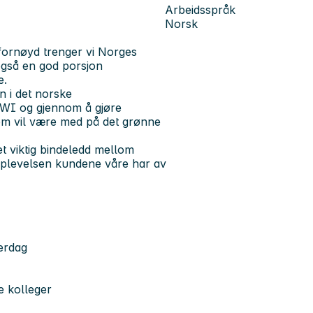
Arbeidsspråk
Norsk
 fornøyd trenger vi Norges
også en god porsjon
e.
 i det norske
KIWI og gjennom å gjøre
om vil være med på det grønne
t viktig bindeledd mellom
opplevelsen kundene våre har av
verdag
e kolleger