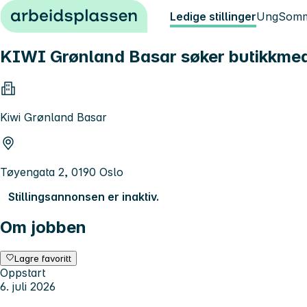
Hopp til innhold
Ledige stillinger
Ung
Somm
KIWI Grønland Basar søker butikkmedarb
Kiwi Grønland Basar
Tøyengata 2, 0190 Oslo
Stillingsannonsen er inaktiv.
Om jobben
Lagre favoritt
Oppstart
6. juli 2026