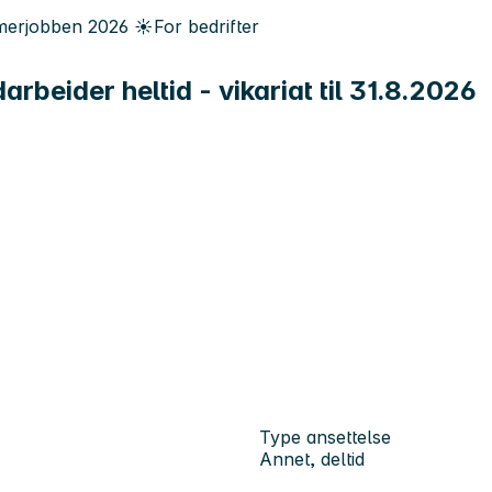
erjobben
2026
☀️
For bedrifter
eider heltid - vikariat til 31.8.2026
Type ansettelse
Annet, deltid