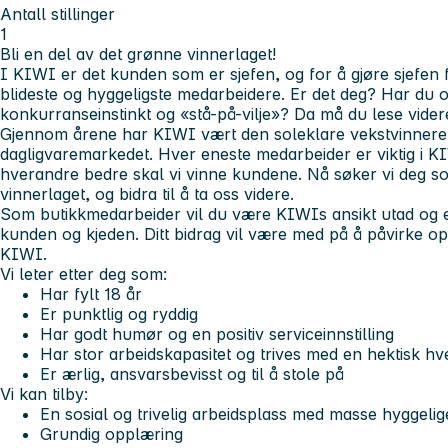
Antall stillinger
1
Bli en del av det grønne vinnerlaget!
I KIWI er det kunden som er sjefen, og for å gjøre sjefen
blideste og hyggeligste medarbeidere. Er det deg? Har du 
konkurranseinstinkt og «stå-på-vilje»? Da må du lese vider
Gjennom årene har KIWI vært den soleklare vekstvinneren
dagligvaremarkedet. Hver eneste medarbeider er viktig i 
hverandre bedre skal vi vinne kundene. Nå søker vi deg s
vinnerlaget, og bidra til å ta oss videre.
Som butikkmedarbeider vil du være KIWIs ansikt utad og e
kunden og kjeden. Ditt bidrag vil være med på å påvirke 
KIWI.
Vi leter etter deg som:
Har fylt 18 år
Er punktlig og ryddig
Har godt humør og en positiv serviceinnstilling
Har stor arbeidskapasitet og trives med en hektisk h
Er ærlig, ansvarsbevisst og til å stole på
Vi kan tilby:
En sosial og trivelig arbeidsplass med masse hyggelig
Grundig opplæring