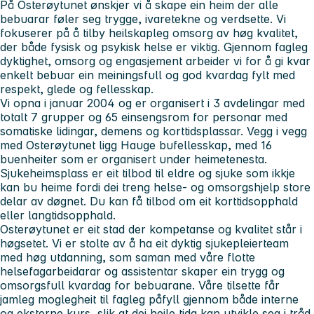
På Osterøytunet ønskjer vi å skape ein heim der alle
bebuarar føler seg trygge, ivaretekne og verdsette. Vi
fokuserer på å tilby heilskapleg omsorg av høg kvalitet,
der både fysisk og psykisk helse er viktig. Gjennom fagleg
dyktighet, omsorg og engasjement arbeider vi for å gi kvar
enkelt bebuar ein meiningsfull og god kvardag fylt med
respekt, glede og fellesskap.
Vi opna i januar 2004 og er organisert i 3 avdelingar med
totalt 7 grupper og 65 einsengsrom for personar med
somatiske lidingar, demens og korttidsplassar. Vegg i vegg
med Osterøytunet ligg Hauge bufellesskap, med 16
buenheiter som er organisert under heimetenesta.
Sjukeheimsplass er eit tilbod til eldre og sjuke som ikkje
kan bu heime fordi dei treng helse- og omsorgshjelp store
delar av døgnet. Du kan få tilbod om eit korttidsopphald
eller langtidsopphald.
Osterøytunet er eit stad der kompetanse og kvalitet står i
høgsetet. Vi er stolte av å ha eit dyktig sjukepleierteam
med høg utdanning, som saman med våre flotte
helsefagarbeidarar og assistentar skaper ein trygg og
omsorgsfull kvardag for bebuarane. Våre tilsette får
jamleg moglegheit til fagleg påfyll gjennom både interne
og eksterne kurs, slik at dei heile tida kan utvikle seg i tråd