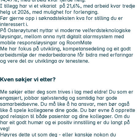
I tillegg har vi et vikariat på 21,6%, med arbeid kvar tredje
helg ut 2026, med mulighet for forlenging.
Før gjerne opp i søknadsteksten kva for stilling du er
interessert i.
På Osterøytunet nyttar vi moderne velferdsteknologiske
løysingar, mellom anna nytt digitalt alarmsystem med
mobile responsløysingar og RoomMate
Me har fokus på utvikling, kompetansedeling og eit godt
arbeidsmiljø der medarbeidarane får bidra med erfaringar
og vere del av utviklinga av tenestene.
Kven søkjer vi etter?
Me søkjer etter deg som trives i lag med eldre! Du som er
engasjert, jobbar sjølvstendig og samtidig har gode
samarbeidsevne. Du må like å ha ansvar, men bør også
like å spele kollegaene dine gode. Du bør evne å opprette
god relasjon til både pasientar og dine kollegaer. Om du
har eit godt humør og ei positiv innstilling er du langt på
veg!
Høyres dette ut som deg - eller kanskje nokon du