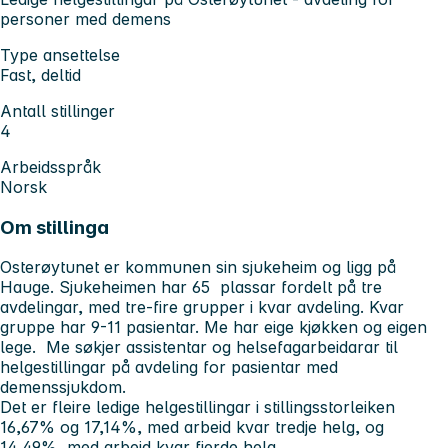
personer med demens
Type ansettelse
Fast, deltid
Antall stillinger
4
Arbeidsspråk
Norsk
Om stillinga
Osterøytunet er kommunen sin sjukeheim og ligg på
Hauge. Sjukeheimen har 65 plassar fordelt på tre
avdelingar, med tre-fire grupper i kvar avdeling. Kvar
gruppe har 9-11 pasientar. Me har eige kjøkken og eigen
lege. Me søkjer assistentar og helsefagarbeidarar til
helgestillingar på avdeling for pasientar med
demenssjukdom.
Det er fleire ledige helgestillingar i stillingsstorleiken
16,67% og 17,14%, med arbeid kvar tredje helg, og
14,49%, med arbeid kvar fjerde helg.