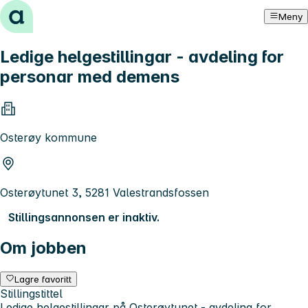
Hopp til innhold
Meny
Ledige helgestillingar - avdeling for
personar med demens
Osterøy kommune
Osterøytunet 3, 5281 Valestrandsfossen
Stillingsannonsen er inaktiv.
Om jobben
Lagre favoritt
Stillingstittel
Ledige helgestillingar på Osterøytunet - avdeling for